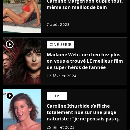
Caroline Margeridon oublie tout,
même son maillot de bain
7 août 2023
player2
CINÉ SÉRIE
Madame Web : ne cherchez plus,
on vous a trouvé LE meilleur film
de super-héros de l'année
12 février 2024
player2
TV
Caroline Ithurbide s'affiche
totalement nue sur une plage
naturiste : "je ne pensais pas que
j'arriverais à le faire..."
25 juillet 2023