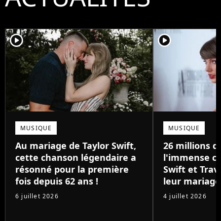
player2
player2
MUSIQUE
MUSIQUE
Au mariage de Taylor Swift,
26 millions de
cette chanson légendaire a
l'immense ca
résonné pour la première
Swift et Trav
fois depuis 62 ans !
leur mariage
6 juillet 2026
4 juillet 2026