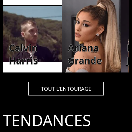
Calvin
Ariana
K
Harris
Grande
J
TOUT L'ENTOURAGE
TENDANCES