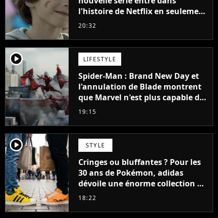
nouvelle série entre dans
l'histoire de Netflix en seulement
48 jours
20:32
player2
LIFESTYLE
Spider-Man : Brand New Day et
l'annulation de Blade montrent
que Marvel n'est plus capable de
faire quoi que ce soit de simple
19:15
player2
STYLE
Cringes ou bluffantes ? Pour les
30 ans de Pokémon, adidas
dévoile une énorme collection de
sneakers et je ne sais pas quoi en
18:22
penser