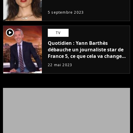
même pas..."
5 septembre 2023
player2
TV
Quotidien : Yann Barthès
débauche un journaliste star de
France 5, ce que cela va changer
à la rentrée
22 mai 2023