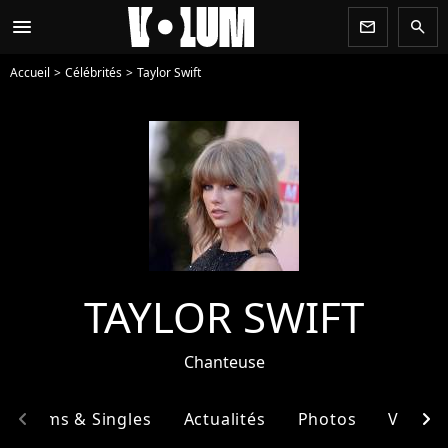
menu
newsletter
search
Accueil
Célébrités
Taylor Swift
TAYLOR SWIFT
Chanteuse
chevron_left
chevron_right
Albums & Singles
Actualités
Photos
Vidéos