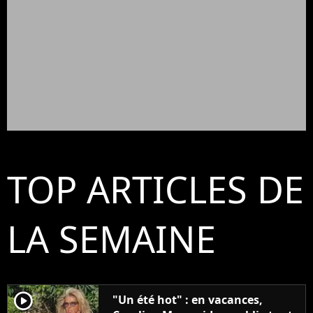
TOP ARTICLES DE
LA SEMAINE
player2
"Un été hot" : en vacances,