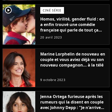
player2
CINÉ SÉRIE
Homos, virilité, gender fluid : on
a enfin trouvé une comédie
française qui parle de tout ça
sans être super ringarde
20 avril 2023
Marine Lorphelin de nouveau en
couple et vous aviez déjà vu son
nouveau compagnon... à la télé
9 octobre 2023
Jenna Ortega furieuse après les
rumeurs qui la disent en couple
avec Johnny Depp : "Je n'arrive