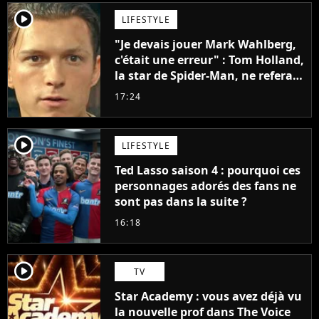
player2
LIFESTYLE
"Je devais jouer Mark Wahlberg,
c'était une erreur" : Tom Holland,
la star de Spider-Man, ne referait
pas ce blockbuster
17:24
player2
LIFESTYLE
Ted Lasso saison 4 : pourquoi ces
personnages adorés des fans ne
sont pas dans la suite ?
16:18
player2
TV
Star Academy : vous avez déjà vu
la nouvelle prof dans The Voice