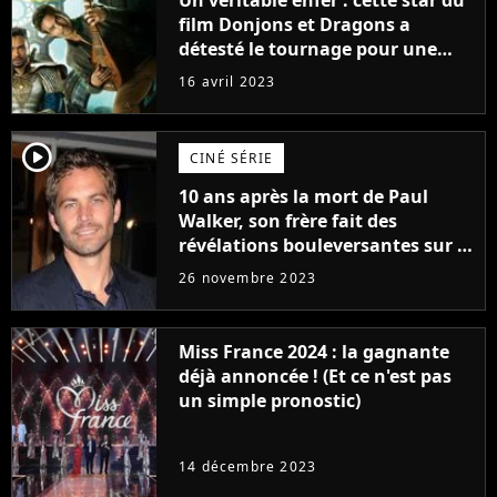
Un véritable enfer : cette star du
film Donjons et Dragons a
détesté le tournage pour une
raison très spéciale
16 avril 2023
player2
CINÉ SÉRIE
10 ans après la mort de Paul
Walker, son frère fait des
révélations bouleversantes sur la
réaction des acteurs de Fast and
26 novembre 2023
Furious
Miss France 2024 : la gagnante
déjà annoncée ! (Et ce n'est pas
un simple pronostic)
14 décembre 2023