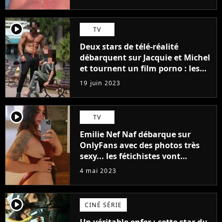
player2
TV
Deux stars de télé-réalité
débarquent sur Jacquie et Michel
et tournent un film porno : les
premières images du tournage
19 juin 2023
(exclu)
player2
TV
Emilie Nef Naf débarque sur
OnlyFans avec des photos très
sexy... les fétichistes vont
prendre leur pied !
4 mai 2023
player2
CINÉ SÉRIE