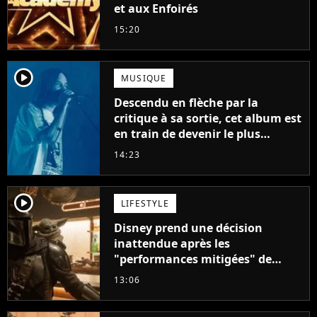
et aux Enfoirés
15:20
player2
MUSIQUE
Descendu en flèche par la
critique à sa sortie, cet album est
en train de devenir le plus
populaire de son auteur
14:23
player2
LIFESTYLE
Disney prend une décision
inattendue après les
"performances mitigées" de
Vaiana et The Mandalorian &
13:06
Grogu au box-office