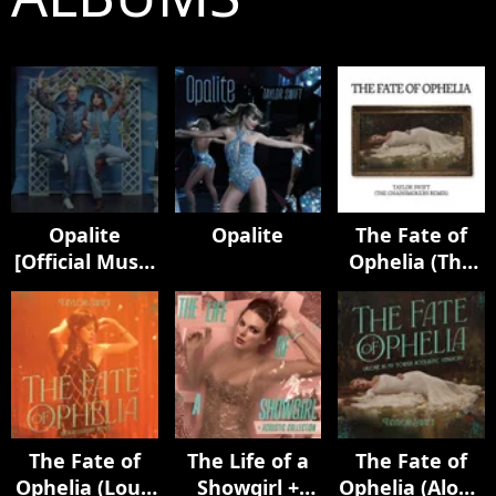
Opalite
Opalite
The Fate of
[Official Music
Ophelia (The
Video
Chainsmokers
(Extended
Remix)
Versions)]
The Fate of
The Life of a
The Fate of
Ophelia (Loud
Showgirl +
Ophelia (Alone