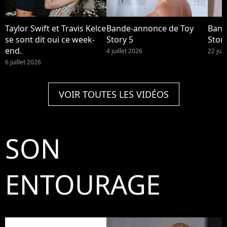
Taylor Swift et Travis Kelce
Bande-annonce de Toy
Band
se sont dit oui ce week-
Story 5
Story
end.
4 juillet 2026
22 jui
6 juillet 2026
VOIR TOUTES LES VIDÉOS
SON
ENTOURAGE