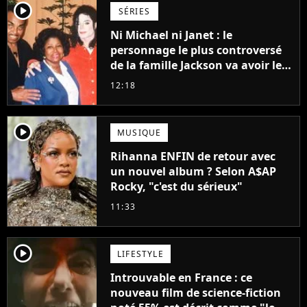
player2
SÉRIES
Ni Michael ni Janet : le
personnage le plus controversé
de la famille Jackson va avoir le
droit à sa propre série
12:18
player2
MUSIQUE
Rihanna ENFIN de retour avec
un nouvel album ? Selon A$AP
Rocky, "c'est du sérieux"
11:33
player2
LIFESTYLE
Introuvable en France : ce
nouveau film de science-fiction