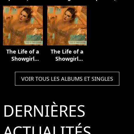
Luxury Remix)
Acoustic
In My Tower
Collection
Acoustic
Version)
The Life of a
The Life of a
Showgirl
Showgirl
(Track by
(Track by
Track Version)
Track Version)
VOIR TOUS LES ALBUMS ET SINGLES
DERNIÈRES
ACTUALITÉS