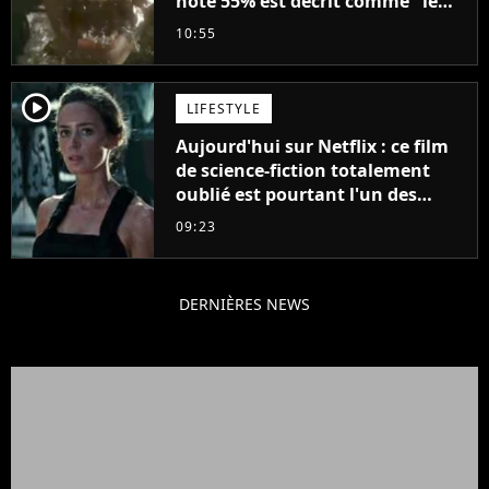
noté 55% est décrit comme "le
plus stupide de l'année"
10:55
player2
LIFESTYLE
Aujourd'hui sur Netflix : ce film
de science-fiction totalement
oublié est pourtant l'un des
meilleurs des années 2010
09:23
DERNIÈRES NEWS