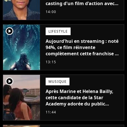
casting d'un film d'action avec
Will Smith
14:00
player2
LIFESTYLE
Aujourd'hui en streaming : noté
94%, ce film réinvente
complètement cette franchise de
science-fiction vieille de 40 ans
13:15
player2
MUSIQUE
Après Marine et Helena Bailly,
cette candidate de la Star
Academy adorée du public
annonce son premier album,
11:44
"C'est tellement puissant"