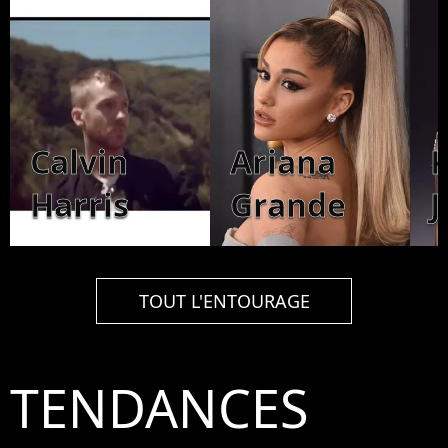
Calvin
Ariana
K
Harris
Grande
J
TOUT L'ENTOURAGE
TENDANCES