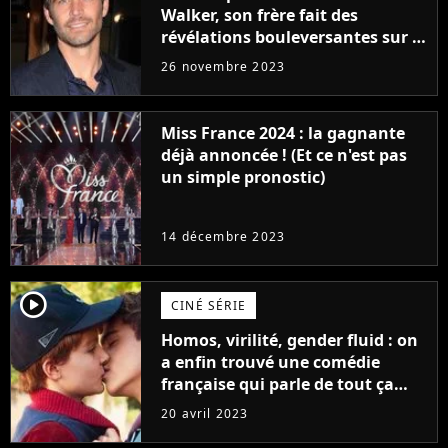
Walker, son frère fait des
révélations bouleversantes sur la
réaction des acteurs de Fast and
26 novembre 2023
Furious
Miss France 2024 : la gagnante
déjà annoncée ! (Et ce n'est pas
un simple pronostic)
14 décembre 2023
player2
CINÉ SÉRIE
Homos, virilité, gender fluid : on
a enfin trouvé une comédie
française qui parle de tout ça
sans être super ringarde
20 avril 2023