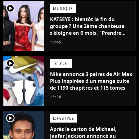
player2
MUSIQUE
KATSEYE : bientôt la fin du
groupe ? Une 2ème chanteuse
s'éloigne en 6 mois, "Prendre
cette décision n’a pas été facile"
16:45
player2
STYLE
Nike annonce 3 paires de Air Max
Plus inspirées d'un manga culte
de 1190 chapitres et 115 tomes
15:30
player2
LIFESTYLE
Après le carton de Michael,
Jaafar Jackson annoncé au