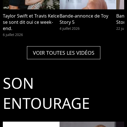
Taylor Swift et Travis Kelce
Bande-annonce de Toy
Band
se sont dit oui ce week-
Story 5
Story
end.
4 juillet 2026
22 jui
6 juillet 2026
VOIR TOUTES LES VIDÉOS
SON
ENTOURAGE