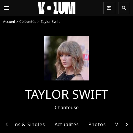
menu
newsletter
search
Accueil
Célébrités
Taylor Swift
TAYLOR SWIFT
Chanteuse
chevron_left
chevron_right
Albums & Singles
Actualités
Photos
Vidéos