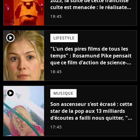
2025, la suite de cette franchise
culte est menacée : le réalisateur
claque la porte pour "différends
19:45
créatifs"
player2
LIFESTYLE
"L'un des pires films de tous les
temps" : Rosamund Pike pensait
que ce film d'action de science-
fiction avec Dwayne Johnson
18:45
mettrait fin à sa carrière
player2
MUSIQUE
Son ascenseur s'est écrasé : cette
star de la pop aux 13 milliards
d'écoutes a failli nous quitter, "Je
pensais ne plus jamais chanter"
17:45