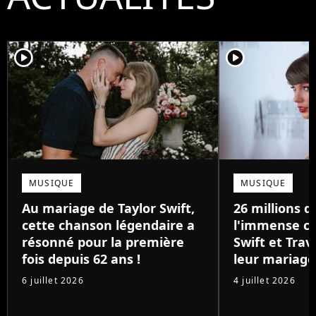
player2
player2
MUSIQUE
MUSIQUE
Au mariage de Taylor Swift,
26 millions de
cette chanson légendaire a
l'immense ca
résonné pour la première
Swift et Trav
fois depuis 62 ans !
leur mariage
6 juillet 2026
4 juillet 2026