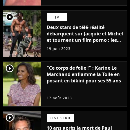
player2
TV
Deux stars de télé-réalité
débarquent sur Jacquie et Michel
et tournent un film porno : les
premières images du tournage
19 juin 2023
(exclu)
player2
"Ce corps de folie !" : Karine Le
Marchand enflamme la Toile en
posant en bikini pour ses 55 ans
17 août 2023
player2
CINÉ SÉRIE
10 ans après la mort de Paul