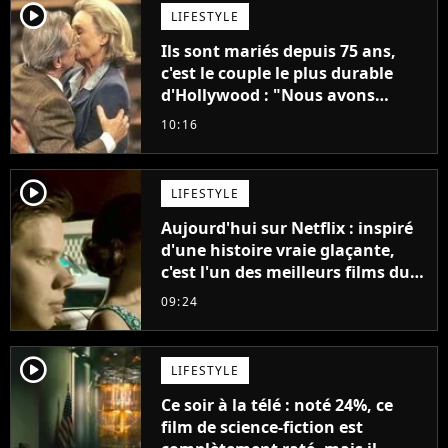
player2
LIFESTYLE
Ils sont mariés depuis 75 ans,
c'est le couple le plus durable
d'Hollywood : "Nous avons
avancé jour après jour, et les
10:16
jours se sont transformés en
décennies"
player2
LIFESTYLE
Aujourd'hui sur Netflix : inspiré
d'une histoire vraie glaçante,
c'est l'un des meilleurs films du
21ème siècle
09:24
player2
LIFESTYLE
Ce soir à la télé : noté 24%, ce
film de science-fiction est