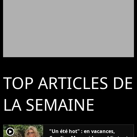
TOP ARTICLES DE
LA SEMAINE
player2
"Un été hot" : en vacances,