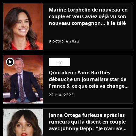
Marine Lorphelin de nouveau en
couple et vous aviez déjà vu son
nouveau compagnon... à la télé
9 octobre 2023
player2
TV
Quotidien : Yann Barthès
débauche un journaliste star de
France 5, ce que cela va changer
à la rentrée
22 mai 2023
Jenna Ortega furieuse après les
rumeurs qui la disent en couple
avec Johnny Depp : "Je n'arrive
même pas..."