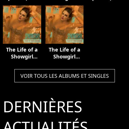
Luxury Remix)
Acoustic
In My Tower
Collection
Acoustic
Version)
The Life of a
The Life of a
Showgirl
Showgirl
(Track by
(Track by
Track Version)
Track Version)
VOIR TOUS LES ALBUMS ET SINGLES
DERNIÈRES
ACTUALITÉS