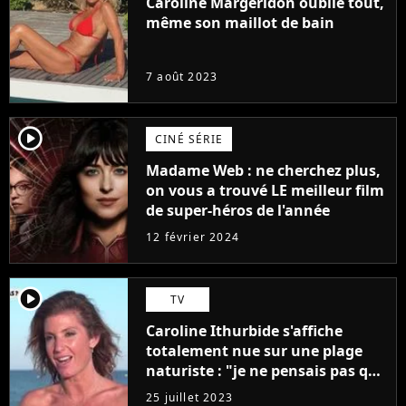
Caroline Margeridon oublie tout,
même son maillot de bain
7 août 2023
player2
CINÉ SÉRIE
Madame Web : ne cherchez plus,
on vous a trouvé LE meilleur film
de super-héros de l'année
12 février 2024
player2
TV
Caroline Ithurbide s'affiche
totalement nue sur une plage
naturiste : "je ne pensais pas que
j'arriverais à le faire..."
25 juillet 2023