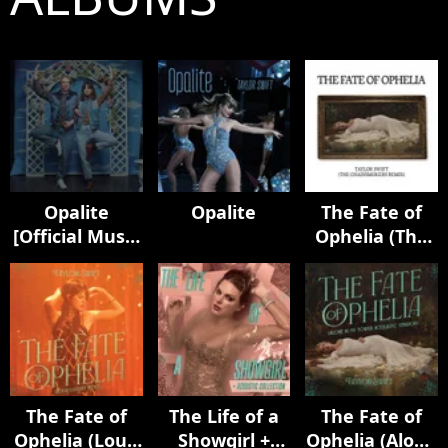
Opalite
Opalite
The Fate of
[Official Music
Ophelia (The
Video
Chainsmokers
(Extended
Remix)
Versions)]
The Fate of
The Life of a
The Fate of
Ophelia (Loud
Showgirl +
Ophelia (Alone