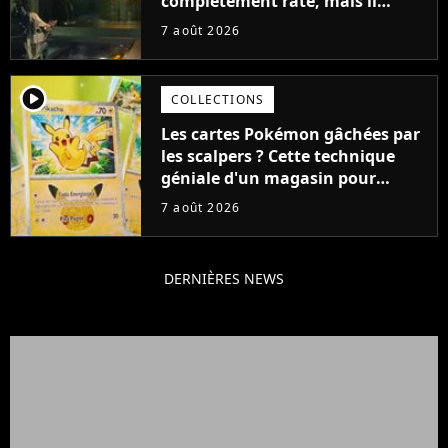
complètement raté, mais il
aurait pu être encore pire à
7 août 2026
cause de son acteur
player2
COLLECTIONS
Les cartes Pokémon gâchées par
les scalpers ? Cette technique
géniale d'un magasin pour
ruiner les revendeurs
7 août 2026
DERNIÈRES NEWS