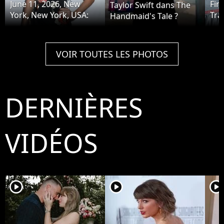
June 11, 2026, New
Fin
Taylor Swift dans The
York, New York, USA:
Tra
Handmaid's Tale ?
Singer/songwriter
Swif
TAYLOR SWIFT seen
during the '55th Annual
VOIR TOUTES LES PHOTOS
Songwriters Hall of
Fame' red carpet
arrivals held at the
Marriott Marquis Hotel.
DERNIÈRES
(Credit Image: © Nancy
Kaszerman/ZUMA
Press Wire / Bestimage)
VIDÉOS
player2
player2
player2