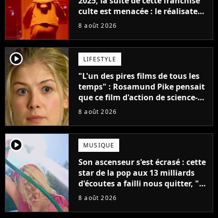
2025, la suite de cette franchise
culte est menacée : le réalisateur
claque la porte pour "différends
8 août 2026
créatifs"
player2
LIFESTYLE
"L'un des pires films de tous les
temps" : Rosamund Pike pensait
que ce film d'action de science-
fiction avec Dwayne Johnson
8 août 2026
mettrait fin à sa carrière
player2
MUSIQUE
Son ascenseur s'est écrasé : cette
star de la pop aux 13 milliards
d'écoutes a failli nous quitter, "Je
pensais ne plus jamais chanter"
8 août 2026