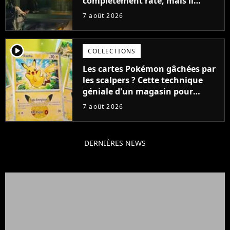
complètement raté, mais il
aurait pu être encore pire à
7 août 2026
cause de son acteur
player2
COLLECTIONS
Les cartes Pokémon gâchées par
les scalpers ? Cette technique
géniale d'un magasin pour
ruiner les revendeurs
7 août 2026
DERNIÈRES NEWS