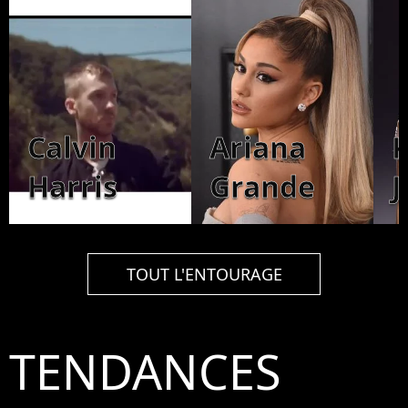
Calvin
Ariana
K
Harris
Grande
J
TOUT L'ENTOURAGE
TENDANCES