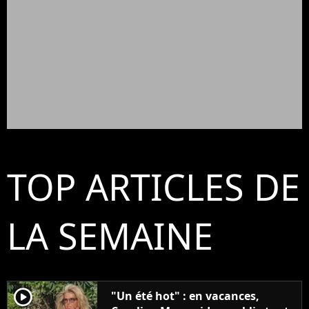
TOP ARTICLES DE
LA SEMAINE
player2
"Un été hot" : en vacances,