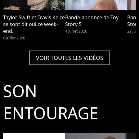
Taylor Swift et Travis Kelce
Bande-annonce de Toy
Band
se sont dit oui ce week-
Story 5
Story
end.
4 juillet 2026
22 jui
6 juillet 2026
VOIR TOUTES LES VIDÉOS
SON
ENTOURAGE