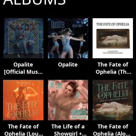
Opalite
Opalite
The Fate of
[Official Music
Ophelia (The
Video
Chainsmokers
(Extended
Remix)
Versions)]
The Fate of
The Life of a
The Fate of
Ophelia (Loud
Showgirl +
Ophelia (Alone