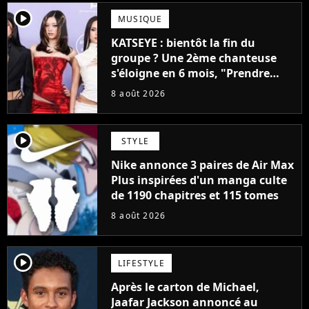
player2
MUSIQUE
KATSEYE : bientôt la fin du
groupe ? Une 2ème chanteuse
s'éloigne en 6 mois, "Prendre
cette décision n’a pas été facile"
8 août 2026
player2
STYLE
Nike annonce 3 paires de Air Max
Plus inspirées d'un manga culte
de 1190 chapitres et 115 tomes
8 août 2026
player2
LIFESTYLE
Après le carton de Michael,
Jaafar Jackson annoncé au