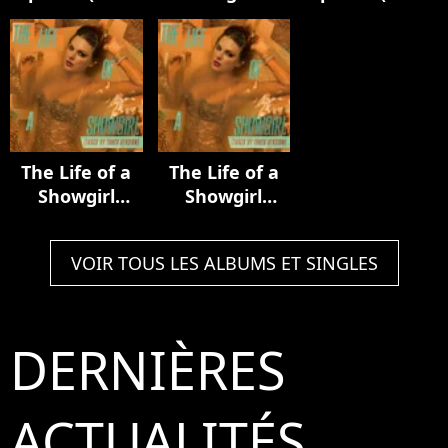
Luxury Remix)
Acoustic
In My Tower
Collection
Acoustic
Version)
The Life of a
The Life of a
Showgirl
Showgirl
(Track by
(Track by
Track Version)
Track Version)
VOIR TOUS LES ALBUMS ET SINGLES
DERNIÈRES
ACTUALITÉS