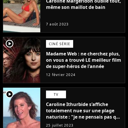
Caroline Margeridon oublie tout,
même son maillot de bain
7 août 2023
player2
CINÉ SÉRIE
Madame Web : ne cherchez plus,
on vous a trouvé LE meilleur film
de super-héros de l'année
12 février 2024
player2
TV
Caroline Ithurbide s'affiche
totalement nue sur une plage
naturiste : "je ne pensais pas que
j'arriverais à le faire..."
25 juillet 2023