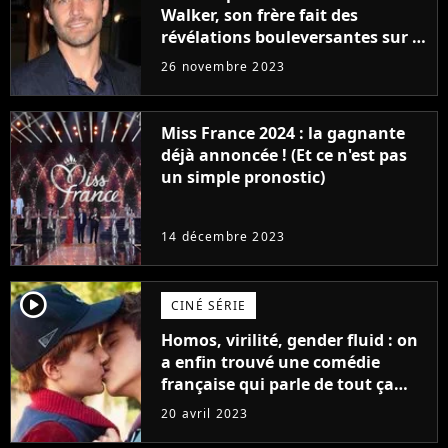
Walker, son frère fait des
révélations bouleversantes sur la
réaction des acteurs de Fast and
26 novembre 2023
Furious
Miss France 2024 : la gagnante
déjà annoncée ! (Et ce n'est pas
un simple pronostic)
14 décembre 2023
player2
CINÉ SÉRIE
Homos, virilité, gender fluid : on
a enfin trouvé une comédie
française qui parle de tout ça
sans être super ringarde
20 avril 2023