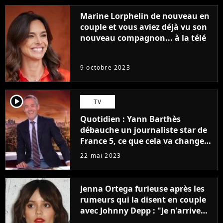
Marine Lorphelin de nouveau en
couple et vous aviez déjà vu son
nouveau compagnon... à la télé
9 octobre 2023
player2
TV
Quotidien : Yann Barthès
débauche un journaliste star de
France 5, ce que cela va changer
à la rentrée
22 mai 2023
Jenna Ortega furieuse après les
rumeurs qui la disent en couple
avec Johnny Depp : "Je n'arrive
même pas..."