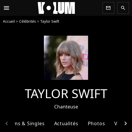
menu
newsletter
search
Accueil
Célébrités
Taylor Swift
TAYLOR SWIFT
Chanteuse
chevron_left
chevron_right
Albums & Singles
Actualités
Photos
Vidéos