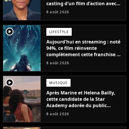
casting d'un film d'action avec
Will Smith
8 août 2026
player2
LIFESTYLE
Aujourd'hui en streaming : noté
94%, ce film réinvente
complètement cette franchise de
science-fiction vieille de 40 ans
8 août 2026
player2
MUSIQUE
Après Marine et Helena Bailly,
cette candidate de la Star
Academy adorée du public
annonce son premier album,
8 août 2026
"C'est tellement puissant"