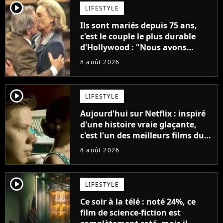
player2
LIFESTYLE
Ils sont mariés depuis 75 ans,
c'est le couple le plus durable
d'Hollywood : "Nous avons
avancé jour après jour, et les
8 août 2026
jours se sont transformés en
décennies"
player2
LIFESTYLE
Aujourd'hui sur Netflix : inspiré
d'une histoire vraie glaçante,
c'est l'un des meilleurs films du
21ème siècle
8 août 2026
player2
LIFESTYLE
Ce soir à la télé : noté 24%, ce
film de science-fiction est