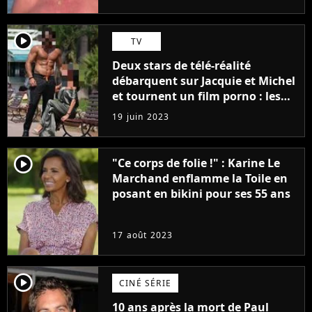
player2
TV
Deux stars de télé-réalité
débarquent sur Jacquie et Michel
et tournent un film porno : les
premières images du tournage
19 juin 2023
(exclu)
player2
"Ce corps de folie !" : Karine Le
Marchand enflamme la Toile en
posant en bikini pour ses 55 ans
17 août 2023
player2
CINÉ SÉRIE
10 ans après la mort de Paul