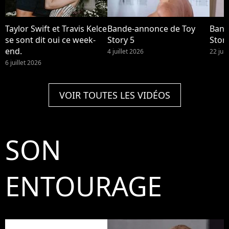
Taylor Swift et Travis Kelce
Bande-annonce de Toy
Band
se sont dit oui ce week-
Story 5
Story
end.
4 juillet 2026
22 jui
6 juillet 2026
VOIR TOUTES LES VIDÉOS
SON
ENTOURAGE