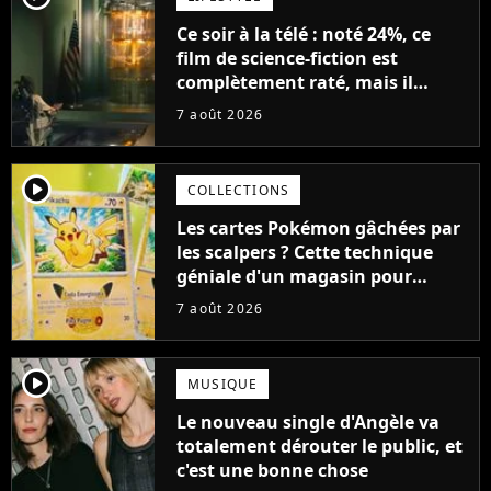
Ce soir à la télé : noté 24%, ce
film de science-fiction est
complètement raté, mais il
aurait pu être encore pire à
7 août 2026
cause de son acteur
player2
COLLECTIONS
Les cartes Pokémon gâchées par
les scalpers ? Cette technique
géniale d'un magasin pour
ruiner les revendeurs
7 août 2026
player2
MUSIQUE
Le nouveau single d'Angèle va
totalement dérouter le public, et
c'est une bonne chose