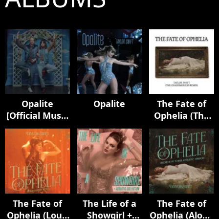
Opalite
Opalite
The Fate of
[Official Music
Ophelia (The
Video
Chainsmokers
(Extended
Remix)
Versions)]
The Fate of
The Life of a
The Fate of
Ophelia (Loud
Showgirl +
Ophelia (Alone