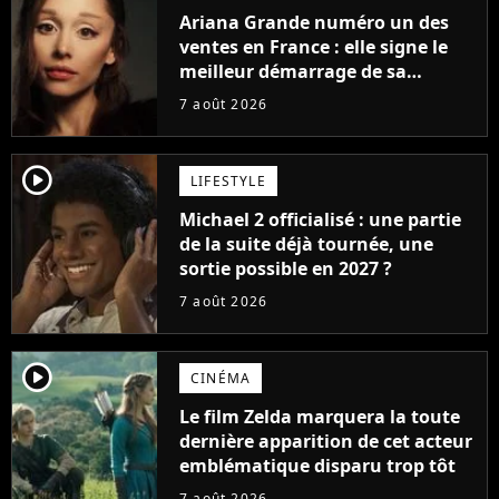
Ariana Grande numéro un des
ventes en France : elle signe le
meilleur démarrage de sa
carrière avec son album Petal
7 août 2026
player2
LIFESTYLE
Michael 2 officialisé : une partie
de la suite déjà tournée, une
sortie possible en 2027 ?
7 août 2026
player2
CINÉMA
Le film Zelda marquera la toute
dernière apparition de cet acteur
emblématique disparu trop tôt
7 août 2026