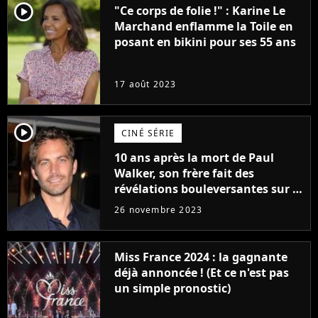
player2
"Ce corps de folie !" : Karine Le
Marchand enflamme la Toile en
posant en bikini pour ses 55 ans
17 août 2023
player2
CINÉ SÉRIE
10 ans après la mort de Paul
Walker, son frère fait des
révélations bouleversantes sur la
réaction des acteurs de Fast and
26 novembre 2023
Furious
Miss France 2024 : la gagnante
déjà annoncée ! (Et ce n'est pas
un simple pronostic)