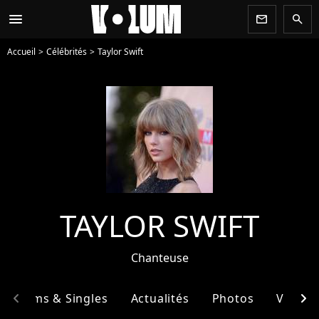
menu
newsletter
search
Accueil
Célébrités
Taylor Swift
TAYLOR SWIFT
Chanteuse
chevron_left
chevron_right
Albums & Singles
Actualités
Photos
Vidéos