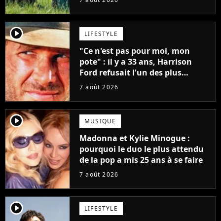
player2
LIFESTYLE
"Ce n'est pas pour moi, mon
pote" : il y a 33 ans, Harrison
Ford refusait l'un des plus
grands succès de tous les temps
7 août 2026
player2
MUSIQUE
Madonna et Kylie Minogue :
pourquoi le duo le plus attendu
de la pop a mis 25 ans à se faire
7 août 2026
player2
LIFESTYLE