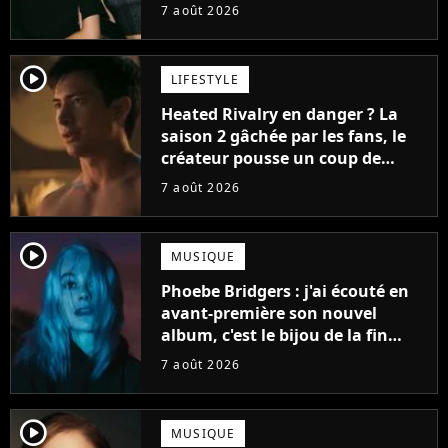
7 août 2026
player2
LIFESTYLE
Heated Rivalry en danger ? La
saison 2 gâchée par les fans, le
créateur pousse un coup de
gueule
7 août 2026
player2
MUSIQUE
Phoebe Bridgers : j'ai écouté en
avant-première son nouvel
album, c'est le bijou de la fin
d'été
7 août 2026
player2
MUSIQUE