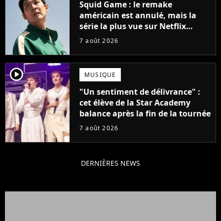
Squid Game : le remake
américain est annulé, mais la
série la plus vue sur Netflix
pourrait avoir une version
7 août 2026
française
player2
MUSIQUE
"Un sentiment de délivrance" :
cet élève de la Star Academy
balance après la fin de la tournée
7 août 2026
DERNIÈRES NEWS