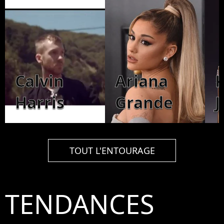
Calvin
Ariana
K
Harris
Grande
J
TOUT L'ENTOURAGE
TENDANCES