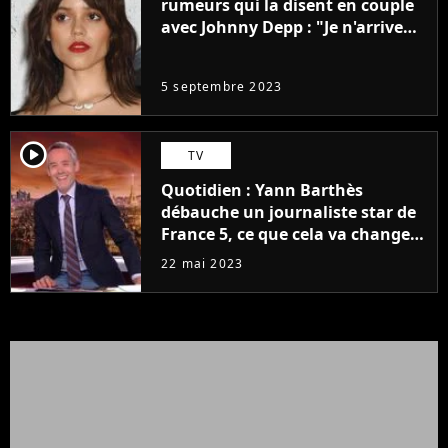
rumeurs qui la disent en couple
avec Johnny Depp : "Je n'arrive
même pas..."
5 septembre 2023
player2
TV
Quotidien : Yann Barthès
débauche un journaliste star de
France 5, ce que cela va changer
à la rentrée
22 mai 2023