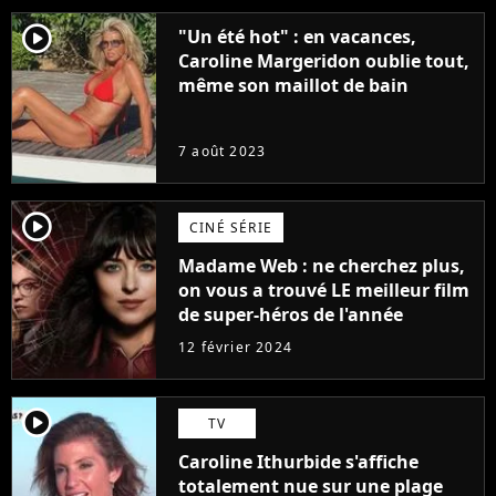
player2
"Un été hot" : en vacances,
Caroline Margeridon oublie tout,
même son maillot de bain
7 août 2023
player2
CINÉ SÉRIE
Madame Web : ne cherchez plus,
on vous a trouvé LE meilleur film
de super-héros de l'année
12 février 2024
player2
TV
Caroline Ithurbide s'affiche
totalement nue sur une plage