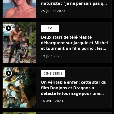
naturiste : "je ne pensais pas que
j'arriverais à le faire..."
25 juillet 2023
player2
TV
Deux stars de télé-réalité
débarquent sur Jacquie et Michel
et tournent un film porno : les
premières images du tournage
19 juin 2023
(exclu)
player2
CINÉ SÉRIE
Un véritable enfer : cette star du
film Donjons et Dragons a
détesté le tournage pour une
raison très spéciale
16 avril 2023