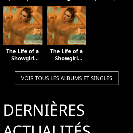
Luxury Remix)
Acoustic
In My Tower
Collection
Acoustic
Version)
The Life of a
The Life of a
Showgirl
Showgirl
(Track by
(Track by
Track Version)
Track Version)
VOIR TOUS LES ALBUMS ET SINGLES
DERNIÈRES
ACTUALITÉS