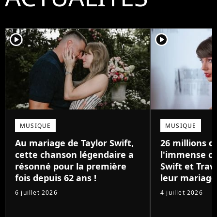
player2
player2
MUSIQUE
MUSIQUE
Au mariage de Taylor Swift,
26 millions de
cette chanson légendaire a
l'immense ca
résonné pour la première
Swift et Trav
fois depuis 62 ans !
leur mariage
6 juillet 2026
4 juillet 2026