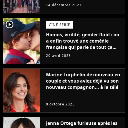
14 décembre 2023
player2
CINÉ SÉRIE
Homos, virilité, gender fluid : on
a enfin trouvé une comédie
française qui parle de tout ça
sans être super ringarde
20 avril 2023
Marine Lorphelin de nouveau en
couple et vous aviez déjà vu son
nouveau compagnon... à la télé
9 octobre 2023
Jenna Ortega furieuse après les