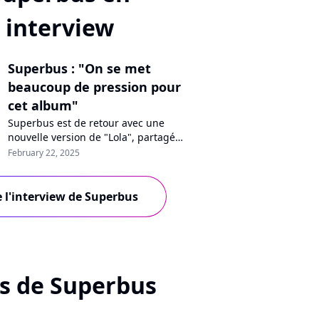
interview
Superbus : "On se met
beaucoup de pression pour
cet album"
Superbus est de retour avec une
nouvelle version de "Lola", partagée
avec Hoshi et Nicola Sirkis. La
February 22, 2025
chanteuse Jennifer Ayache en dit
plus sur cette collaboration à succès
et le prochain album du groupe,
e l'interview de Superbus
attendu en juin.
s de Superbus