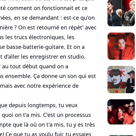
outé comment on fonctionnait et ce
années, en se demandant : est-ce qu'on
ière ? On est retourné en répét' avec
s les trucs électroniques, les
se basse-batterie-guitare. Et on a
d'aller les enregistrer en studio.
it au tout début quand on a
s ensemble. Ça donne un son qui est
mais avec notre expérience de
que depuis longtemps, tu veux
 quoi on t'a mis. C'est un processus
pte que là où on t'a mis, tu y es très
e)
Ce que tu as voulu fuir, tu essaies