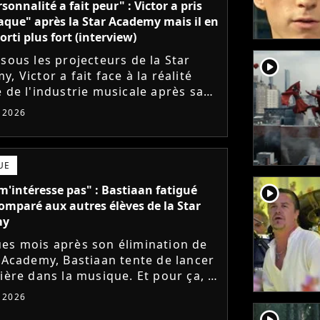
sonnalité a fait peur" : Victor a pris
aque" après la Star Academy mais il en
orti plus fort (interview)
 sous les projecteurs de la Star
player2
, Victor a fait face à la réalité
e de l'industrie musicale après sa
 de l'émission. Face à des maisons
t 2026
ues frileuses,...
UE
player2
m'intéresse pas" : Bastiaan fatigué
comparé aux autres élèves de la Star
my
es mois après son élimination de
r Academy, Bastiaan tente de lancer
ière dans la musique. Et pour ça, le
ur a récemment dévoilé "Château",
t 2026
mier single....
player2