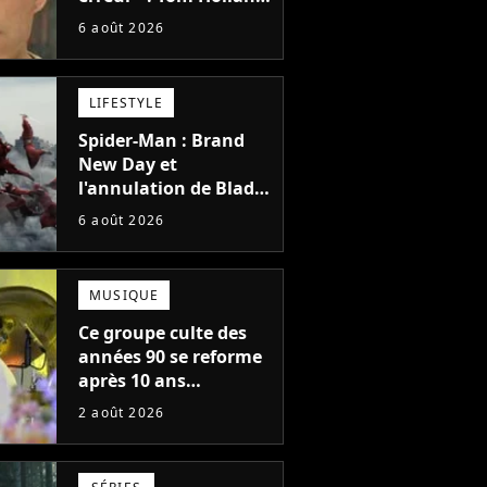
la star de Spider-Man,
6 août 2026
ne referait pas ce
blockbuster
LIFESTYLE
Spider-Man : Brand
New Day et
l'annulation de Blade
montrent que Marvel
6 août 2026
n'est plus capable de
faire quoi que ce soit
de simple
MUSIQUE
Ce groupe culte des
années 90 se reforme
après 10 ans
d'absence et annonce
2 août 2026
des concerts