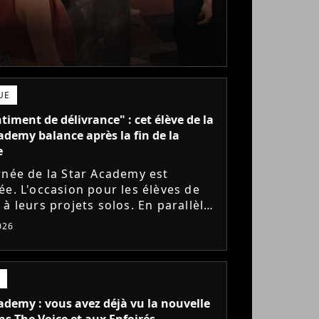
UE
timent de délivrance" : cet élève de la
ademy balance après la fin de la
e
rnée de la Star Academy est
ée. L'occasion pour les élèves de
à leurs projets solos. En parallèle,
ve sort du silence et se dit soulagé
026
lus être sur...
ademy : vous avez déjà vu la nouvelle
ns The Voice et aux Enfoirés