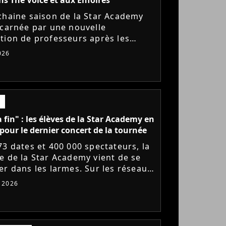
chaine saison de la Star Academy
ncarnée par une nouvelle
tion de professeurs après les
s annoncés de Michael Goldman,
026
Bernardoni et Marlène Schaff. La...
a fin" : les élèves de la Star Academy en
pour le dernier concert de la tournée
73 dates et 400 000 spectateurs, la
e de la Star Academy vient de se
er dans les larmes. Sur les réseaux
x, les élèves adressent un dernier
t 2026
e au public...