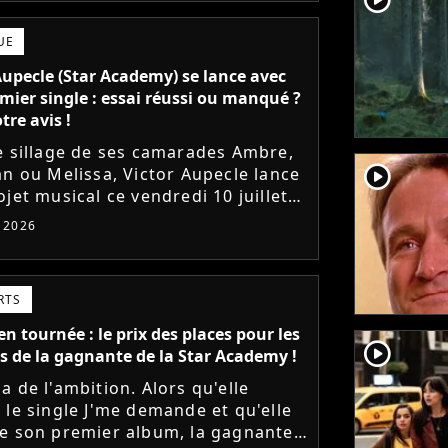
UE
Aupecle (Star Academy) se lance avec
mier single : essai réussi ou manqué ?
tre avis !
e sillage de ses camarades Ambre,
player2
an ou Melissa, Victor Aupecle lance
jet musical ce vendredi 10 juillet
a parution du single Je fais de mon
t 2026
Le demi-finaliste...
RTS
n tournée : le prix des places pour les
player2
s de la gagnante de la Star Academy !
a de l'ambition. Alors qu'elle
 le single J'me demande et qu'elle
e son premier album, la gagnante