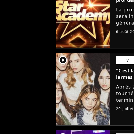
La pro
sera i
généra
départ
6 août 2
Lucie 
player2
TV
"C'est l
larmes 
Après 
tourné
termin
sociau
29 juille
messag