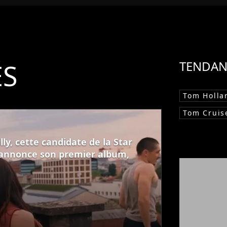
ÉS
TENDAN
Tom Holla
Tom Cruis
ly, cette candidate de la Star
 annonce son premier album,