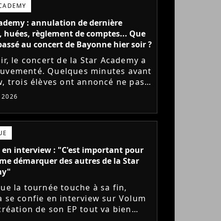
ACADEMY
ademy : annulation de dernière
 huées, règlement de comptes... Que
l passé au concert de Bayonne hier soir ?
ir, le concert de la Star Academy a
uvementé. Quelques minutes avant
w, trois élèves ont annoncé ne pas
r monter sur scène pour des
t 2026
 politiques. Leur...
UE
 en interview : "C'est important pour
me démarquer des autres de la Star
my"
que la tournée touche à sa fin,
a se confie en interview sur Volum
 création de son EP tout va bien
s), son envie de gommer l'étiquette