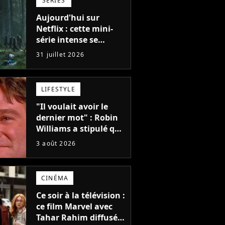
SÉRIES
Aujourd'hui sur
Netflix : cette mini-
série intense se
regarde en une seule
31 juillet 2026
après-midi
LIFESTYLE
"Il voulait avoir le
dernier mot" : Robin
Williams a stipulé que
sa voix ne pourrait
3 août 2026
pas être utilisée avant
2039, pourtant Disney
possède des
CINÉMA
enregistrements
inédits
Ce soir à la télévision :
ce film Marvel avec
Tahar Rahim diffusé