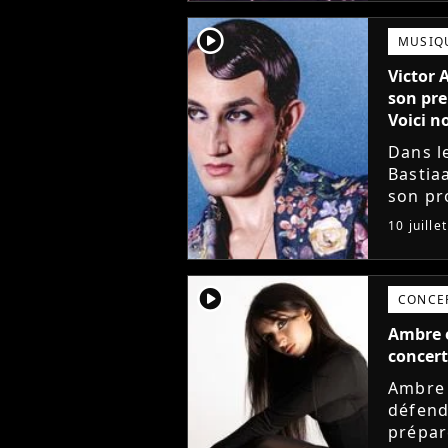
player2
MUSIQ
Victor 
son pre
Voici no
Dans l
Bastia
son pro
avec l
10 juille
mieux. 
player2
CONCE
Ambre e
concert
Ambre 
défend
prépar