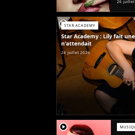
26 juille
Star Ac
player2
STAR ACADEMY
Star Academy : Lily fait u
n'attendait
24 juillet 2026
player2
MUSIQ