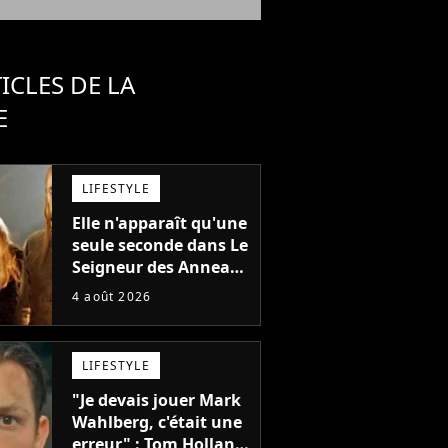
ICLES DE LA
E
LIFESTYLE
Elle n'apparaît qu'une
seule seconde dans Le
Seigneur des Anneaux
: avez-vous reconnu
4 août 2026
cette légende du
cinéma dans la saga ?
LIFESTYLE
"Je devais jouer Mark
Wahlberg, c'était une
erreur" : Tom Holland,