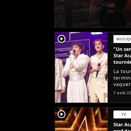
player2
MUSIQ
"Un sen
Star Ac
tourné
La tou
termin
vaquer 
cet élè
7 août 2
de ne p
player2
TV
Star Ac
prof da