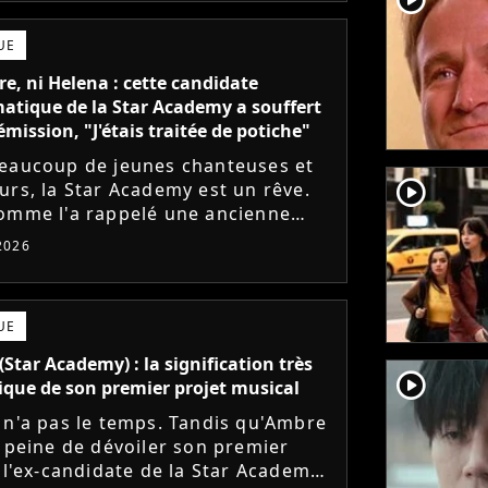
UE
e, ni Helena : cette candidate
tique de la Star Academy a souffert
émission, "J'étais traitée de potiche"
eaucoup de jeunes chanteuses et
player2
urs, la Star Academy est un rêve.
omme l'a rappelé une ancienne
te, l'émission de TF1 n'est pas
 2026
s simple à vivre.
UE
(Star Academy) : la signification très
player2
que de son premier projet musical
 n'a pas le temps. Tandis qu'Ambre
à peine de dévoiler son premier
, l'ex-candidate de la Star Academy