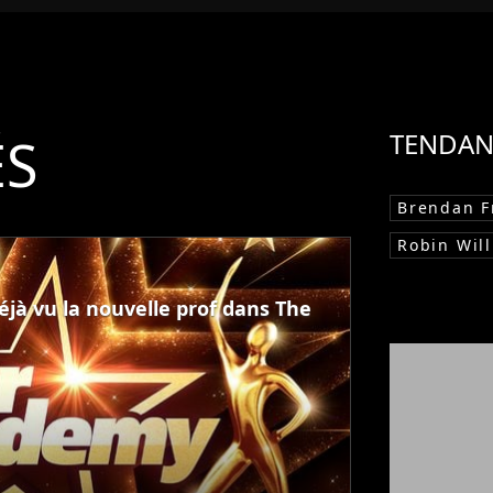
ÉS
TENDAN
Brendan F
Robin Wil
éjà vu la nouvelle prof dans The