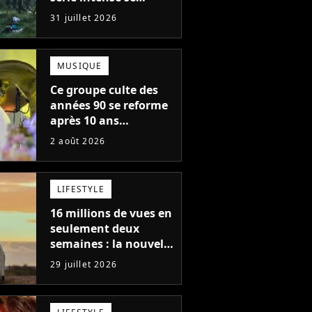
regarde en une seule
31 juillet 2026
après-midi
MUSIQUE
Ce groupe culte des
années 90 se reforme
après 10 ans
d'absence et annonce
2 août 2026
des concerts
LIFESTYLE
16 millions de vues en
seulement deux
semaines : la nouvelle
série Netflix idéale
29 juillet 2026
pour les fans de
Yellowstone