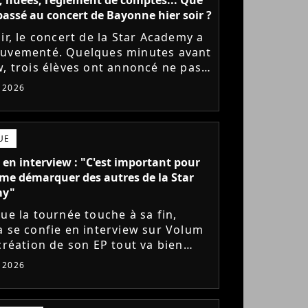
l passé au concert de Bayonne hier soir ?
ir, le concert de la Star Academy a
uvementé. Quelques minutes avant
w, trois élèves ont annoncé ne pas
r monter sur scène pour des
t 2026
 politiques. Leur...
UE
 en interview : "C'est important pour
me démarquer des autres de la Star
my"
que la tournée touche à sa fin,
a se confie en interview sur Volum
 création de son EP tout va bien
s), son envie de gommer l'étiquette
t 2026
ademy, le jeu...