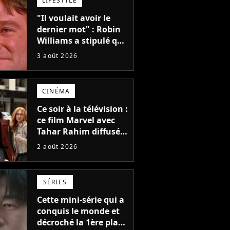
LIFESTYLE
"Il voulait avoir le
dernier mot" : Robin
Williams a stipulé que
sa voix ne pourrait
3 août 2026
pas être utilisée avant
2039, pourtant Disney
possède des
CINÉMA
enregistrements
inédits
Ce soir à la télévision :
ce film Marvel avec
Tahar Rahim diffusé
pour la toute
2 août 2026
première fois en
France
SÉRIES
Cette mini-série qui a
conquis le monde et
décroché la 1ère place