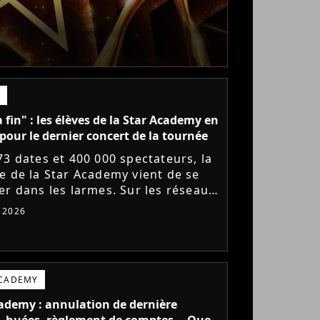
a fin" : les élèves de la Star Academy en
pour le dernier concert de la tournée
73 dates et 400 000 spectateurs, la
e de la Star Academy vient de se
er dans les larmes. Sur les réseaux
x, les élèves adressent un dernier
t 2026
e au public...
ACADEMY
ademy : annulation de dernière
 huées, règlement de comptes... Que