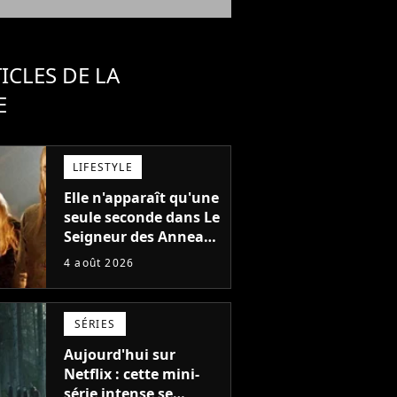
ICLES DE LA
E
LIFESTYLE
Elle n'apparaît qu'une
seule seconde dans Le
Seigneur des Anneaux
: avez-vous reconnu
4 août 2026
cette légende du
cinéma dans la saga ?
SÉRIES
Aujourd'hui sur
Netflix : cette mini-
série intense se