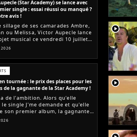
Aupecle (Star Academy) se lance avec
mier single : essai réussi ou manqué ?
tre avis !
e sillage de ses camarades Ambre,
player2
an ou Melissa, Victor Aupecle lance
jet musical ce vendredi 10 juillet
a parution du single Je fais de mon
t 2026
Le demi-finaliste...
RTS
player2
n tournée : le prix des places pour les
s de la gagnante de la Star Academy !
a de l'ambition. Alors qu'elle
 le single J'me demande et qu'elle
e son premier album, la gagnante
dernière saison de la Star Academy
 2026
e les dates de sa...
player2