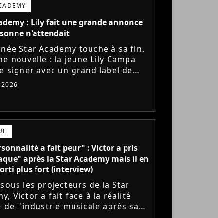
ACADEMY
ademy : Lily fait une grande annonce
sonne n'attendait
rnée Star Academy touche à sa fin.
ne nouvelle : la jeune Lily Campa
de signer avec un grand label de
e en France.
t 2026
UE
sonnalité a fait peur" : Victor a pris
aque" après la Star Academy mais il en
orti plus fort (interview)
 sous les projecteurs de la Star
, Victor a fait face à la réalité
e de l'industrie musicale après sa
 de l'émission. Face à des maisons