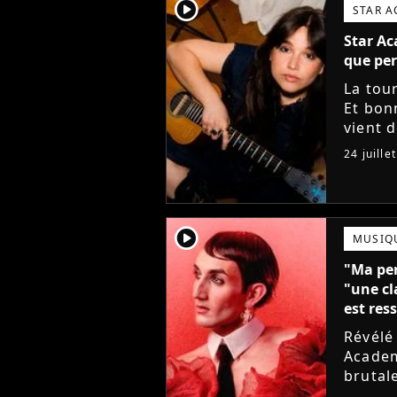
player2
STAR 
Star Ac
que per
La tou
Et bon
vient 
musiqu
24 juille
player2
MUSIQ
"Ma per
"une cl
est ress
Révélé
Academy
brutal
sortie