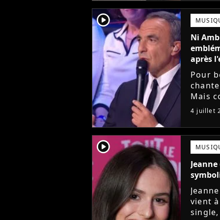
player2
MUSIQ
Ni Ambr
embléma
après l'
Pour b
chante
Mais c
gagnan
4 juillet
toujour
player2
MUSIQ
Jeanne 
symboli
Jeanne
vient 
single