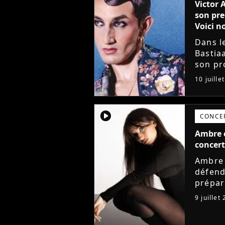
Victor 
son pre
Voici no
Dans l
Bastia
son pro
avec l
10 juille
mieux. 
player2
CONCE
Ambre e
concert
Ambre 
défend
prépar
de la 
9 juillet
annonc