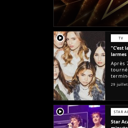
player2
TV
"C'est l
larmes 
Après 
tourné
termin
sociau
29 juille
messag
player2
STAR 
Star Ac
minute,