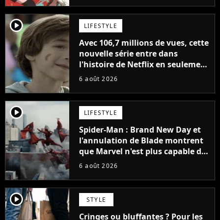
player2
LIFESTYLE
Avec 106,7 millions de vues, cette
nouvelle série entre dans
l'histoire de Netflix en seulement
48 jours
6 août 2026
player2
LIFESTYLE
Spider-Man : Brand New Day et
l'annulation de Blade montrent
que Marvel n'est plus capable de
faire quoi que ce soit de simple
6 août 2026
player2
STYLE
Cringes ou bluffantes ? Pour les