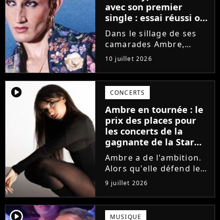
avec son premier
single : essai réussi ou
manqué ? Voici notre
Dans le sillage de ses
avis !
camarades Ambre,
Bastiaan ou Melissa,
10 juillet 2026
Victor Aupecle lance
son projet musical ce
vendredi 10 juillet avec
player2
CONCERTS
la parution du single Je
Ambre en tournée : le
fais de mon mieux. Le
prix des places pour
demi-finaliste...
les concerts de la
gagnante de la Star
Academy !
Ambre a de l'ambition.
Alors qu'elle défend le
single J'me demande et
9 juillet 2026
qu'elle prépare son
premier album, la
gagnante de la dernière
player2
MUSIQUE