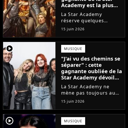
Academy est la plus
écoutée de l'histoire
La Star Academy
de l'émission !
réserve quelques
surprises. Cette
15 juin 2026
gagnante totalement
oubliée de l'émission
est aujourd'hui plus
player2
MUSIQUE
écoutée en streaming
"J'ai vu des chemins se
que Jenifer et Nolwenn
séparer" : cette
Leroy !
gagnante oubliée de la
Star Academy dévoile
l'envers du décor du
La Star Academy ne
métier
mène pas toujours au
succès. Après l'échec de
15 juin 2026
son premier album,
Anisha Jo, gagnante de
la Star Academy 2022, a
player2
MUSIQUE
vu beaucoup de portes