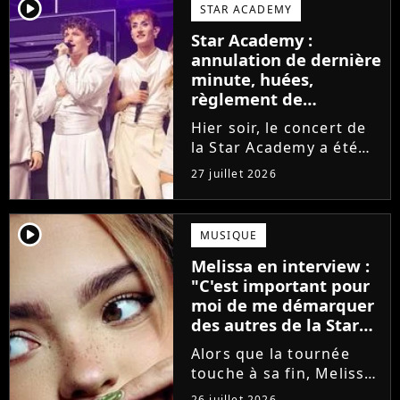
larmes. Sur les réseaux
player2
STAR ACADEMY
sociaux, les élèves
Star Academy :
adressent un dernier
annulation de dernière
message au public...
minute, huées,
règlement de
comptes... Que s'est-il
Hier soir, le concert de
passé au concert de
la Star Academy a été
Bayonne hier soir ?
mouvementé. Quelques
27 juillet 2026
minutes avant le show,
trois élèves ont
annoncé ne pas vouloir
player2
MUSIQUE
monter sur scène pour
Melissa en interview :
des raisons politiques.
"C'est important pour
Leur...
moi de me démarquer
des autres de la Star
Academy"
Alors que la tournée
touche à sa fin, Melissa
se confie en interview
26 juillet 2026