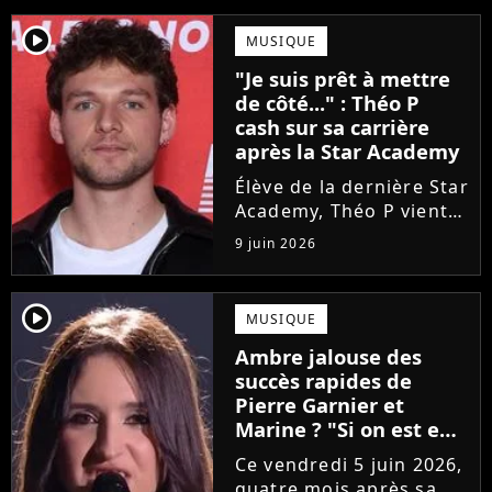
player2
MUSIQUE
"Je suis prêt à mettre
de côté..." : Théo P
cash sur sa carrière
après la Star Academy
Élève de la dernière Star
Academy, Théo P vient
de sortir son premier
9 juin 2026
single Garçon solide. En
interview, l'ancien
candidat se livre à
player2
MUSIQUE
coeur ouvert sur
Ambre jalouse des
l'avenir incertain dans
succès rapides de
le milieu...
Pierre Garnier et
Marine ? "Si on est en
compétition..."
Ce vendredi 5 juin 2026,
quatre mois après sa