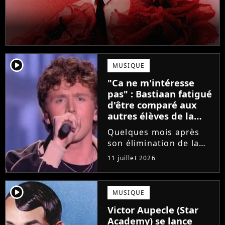
player2
MUSIQUE
"Ca ne m'intéresse
pas" : Bastiaan fatigué
d'être comparé aux
autres élèves de la
Star Academy
Quelques mois après
son élimination de la
Star Academy, Bastiaan
11 juillet 2026
tente de lancer sa
carrière dans la
musique. Et pour ça, le
player2
MUSIQUE
chanteur a récemment
Victor Aupecle (Star
dévoilé "Château", son
Academy) se lance
premier single....