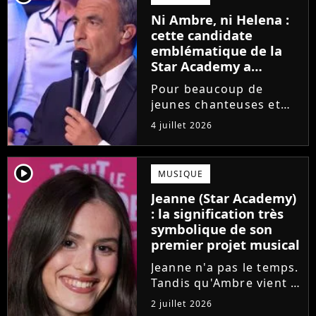
saison de la Star
Ni Ambre, ni Helena :
Academy annonce les
cette candidate
dates de sa...
emblématique de la
Star Academy a
souffert après
Pour beaucoup de
l'émission, "J'étais
jeunes chanteuses et
traitée de potiche"
chanteurs, la Star
4 juillet 2026
Academy est un rêve.
Mais comme l'a rappelé
une ancienne gagnante,
player2
MUSIQUE
l'émission de TF1 n'est
Jeanne (Star Academy)
pas toujours simple à
: la signification très
vivre.
symbolique de son
premier projet musical
Jeanne n'a pas le temps.
Tandis qu'Ambre vient à
peine de dévoiler son
2 juillet 2026
premier single, l'ex-