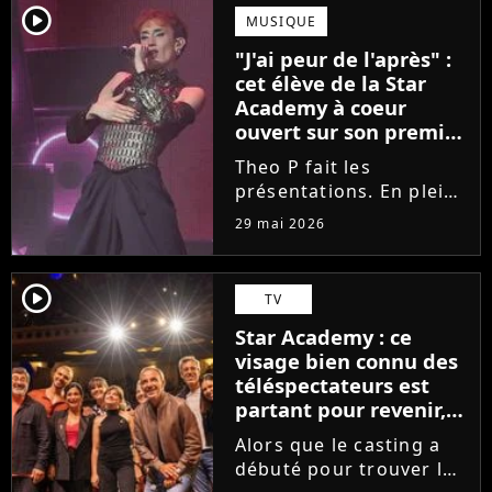
scénique de l'émission,
player2
MUSIQUE
Marlène Schaff ne
"J'ai peur de l'après" :
rempilera pas à la table
cet élève de la Star
des professeurs...
Academy à coeur
ouvert sur son premier
single intime
Theo P fait les
présentations. En pleine
tournée, l'élève de la
29 mai 2026
Star Academy dévoile
son tout premier single.
Avec Garçon solide, le
player2
TV
chanteur livre une
Star Academy : ce
facette plus fragile de
visage bien connu des
sa personnalité....
téléspectateurs est
partant pour revenir,
sauf que la place est
Alors que le casting a
déjà prise
débuté pour trouver les