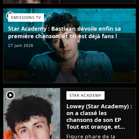
candidate de la Star
Academy s'apprête à
player2
EMISSIONS TV
sortir un troisième titre
(Les règles) et vient...
Star Academy : Bastiaan dévoile enfin sa
première chanson, et on est déjà fans !
27 juin 2026
player2
STAR ACADEMY
Lowey (Star Academy) :
on a classé les
chansons de son EP
Tout est orange, et
voici la meilleure !
Figure phare de la