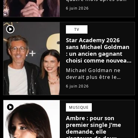
victoire à la Star
6 juin 2026
Academy, Ambre a
dévoilé J'me demande,
son premier single. Une
player2
TV
chanson arrivée
Star Academy 2026
tardivement vis-à-vis
sans Michael Goldman
des carrières...
: un ancien gagnant
choisi comme nouveau
directeur ?
Michael Goldman ne
devrait plus être le
directeur de la Star
6 juin 2026
Academy lors de la
saison 2026. Et pour lui
succéder, c'est un
player2
MUSIQUE
ancien gagnant de
Ambre : pour son
l'émission de TF1 qui
premier single J'me
sera aujourd'hui...
demande, elle