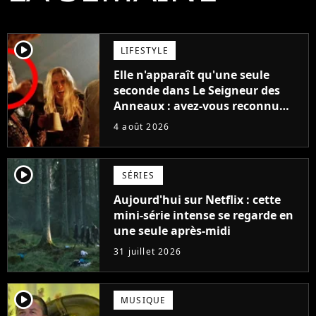
player2
LIFESTYLE
Elle n'apparaît qu'une seule
seconde dans Le Seigneur des
Anneaux : avez-vous reconnu
cette légende du cinéma dans la
4 août 2026
saga ?
player2
SÉRIES
Aujourd'hui sur Netflix : cette
mini-série intense se regarde en
une seule après-midi
31 juillet 2026
player2
MUSIQUE