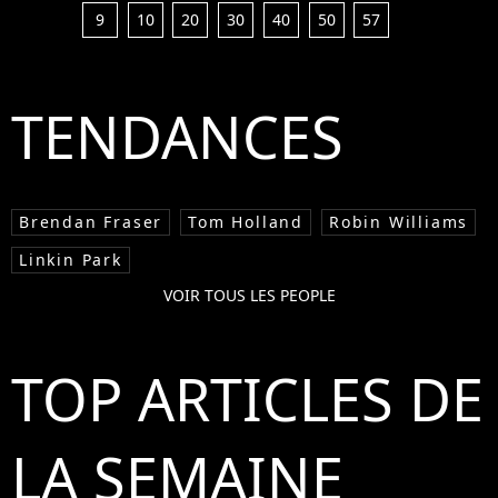
9
10
20
30
40
50
57
TENDANCES
Brendan Fraser
Tom Holland
Robin Williams
Linkin Park
VOIR TOUS LES PEOPLE
TOP ARTICLES DE
LA SEMAINE