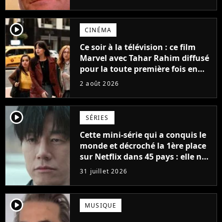
possède des enregistrements
inédits
player2
CINÉMA
Ce soir à la télévision : ce film
Marvel avec Tahar Rahim diffusé
pour la toute première fois en
France
2 août 2026
player2
SÉRIES
Cette mini-série qui a conquis le
monde et décroché la 1ère place
sur Netflix dans 45 pays : elle ne
compte que 10 épisodes et c'est
31 juillet 2026
un phénomène mondial
player2
MUSIQUE