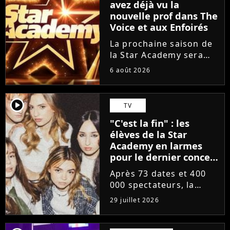
avez déjà vu la
nouvelle prof dans The
Voice et aux Enfoirés
La prochaine saison de
la Star Academy sera
incarnée par une
6 août 2026
nouvelle génération de
professeurs après les
départs annoncés de
player2
TV
Michael Goldman, Lucie
"C'est la fin" : les
Bernardoni et Marlène
élèves de la Star
Schaff. La...
Academy en larmes
pour le dernier concert
de la tournée
Après 73 dates et 400
000 spectateurs, la
tournée de la Star
29 juillet 2026
Academy vient de se
terminer dans les