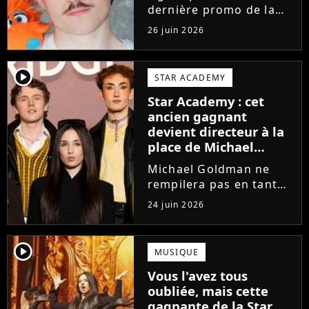
dernière promo de la
Star Academy, Léo se
26 juin 2026
lance enfin. Sous le nom
de scène Lowey, l'artiste
de 25 ans dévoile un
player2
STAR ACADEMY
premier EP énergique et
Star Academy : cet
très prometteur
ancien gagnant
nommé...
devient directeur à la
place de Michael
Goldman ? Il donne
Michael Goldman ne
enfin sa réponse
rempilera pas en tant
que directeur de la
24 juin 2026
prochaine saison de la
Star Academy. Mais qui
prendra sa place ? Alors
player2
MUSIQUE
que son nom circule,
Vous l'avez tous
cet ancien gagnant de
oubliée, mais cette
l'émission...
gagnante de la Star