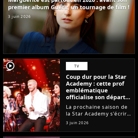
ambitions. Son rêve...
premier album Guérir, un tournage de film !
3 juin 2026
player2
TV
Coup dur pour la Star
Academy : cette prof
emblématique
officialise son départ,
"Ça devenait assez
La prochaine saison de
compliqué"
la Star Academy s'écrira
avec une nouvelle
3 juin 2026
recrue dans ses rangs.
Coach d'expression