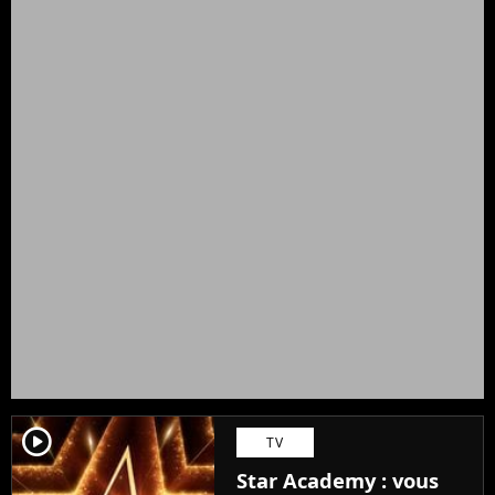
player2
TV
Star Academy : vous