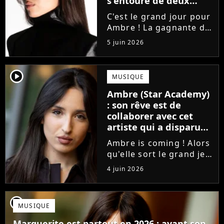
s'entoure de deux
proches de Slimane
C'est le grand jour pour
Ambre ! La gagnante de
la Star Academy fait ses
5 juin 2026
premiers pas dans
l'industrie en publiant
J'me demande, un
player2
MUSIQUE
premier single que la
Ambre (Star Academy)
chanteuse a
: son rêve est de
confectionné avec...
collaborer avec cet
artiste qui a disparu
des radars, "c'est un
Ambre is coming ! Alors
génie"
qu'elle sort le grand jeu
cette semaine en
4 juin 2026
publiant son premier
single J'me demande, la
gagnante de la Star
player2
MUSIQUE
Academy affiche
clairement ses
Marguerite est partout en 2026 : avant son