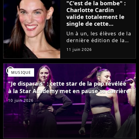
"C'est de la bombe" :
se fermer. Sur
Charlotte Cardin
Instagram, elle...
valide totalement le
single de cette
ancienne élève de la
Un à un, les élèves de la
Star Academy
dernière édition de la
Star Academy se font
11 juin 2026
une place dans le nid.
Dans le sillage d'Ambre,
c'est au tour de Lily
player2
MUSIQUE
Campa de présenter
son univers à travers...
"Je disparais" : cette star de la pop révélée
à la Star Academy met en pause sa carrière
10 juin 2026