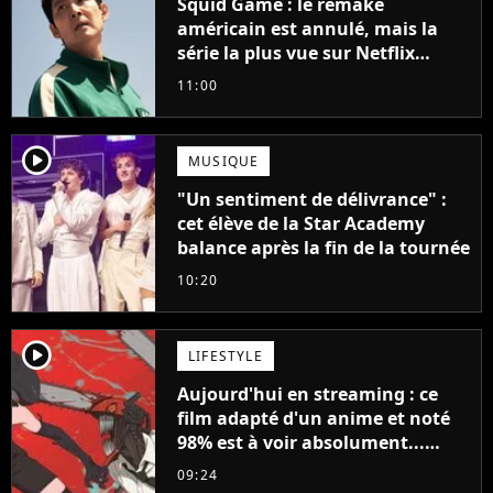
Squid Game : le remake
américain est annulé, mais la
série la plus vue sur Netflix
pourrait avoir une version
11:00
française
player2
MUSIQUE
"Un sentiment de délivrance" :
cet élève de la Star Academy
balance après la fin de la tournée
10:20
player2
LIFESTYLE
Aujourd'hui en streaming : ce
film adapté d'un anime et noté
98% est à voir absolument...
sinon vous ne comprendrez plus
09:24
la série