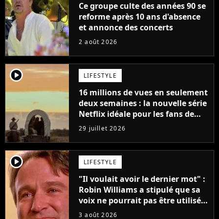
Ce groupe culte des années 90 se
reforme après 10 ans d'absence
et annonce des concerts
2 août 2026
player2
LIFESTYLE
16 millions de vues en seulement
deux semaines : la nouvelle série
Netflix idéale pour les fans de
Yellowstone
29 juillet 2026
player2
LIFESTYLE
"Il voulait avoir le dernier mot" :
Robin Williams a stipulé que sa
voix ne pourrait pas être utilisée
avant 2039, pourtant Disney
3 août 2026