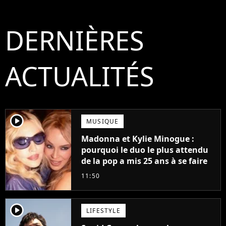
DERNIÈRES
ACTUALITÉS
player2
MUSIQUE
Madonna et Kylie Minogue :
pourquoi le duo le plus attendu
de la pop a mis 25 ans à se faire
11:50
player2
LIFESTYLE