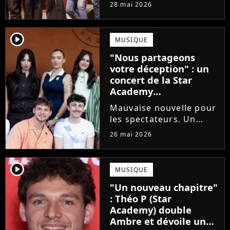
prochains Pierre
28 mai 2026
Garnier, Marine ou
Ambre, une professeure
emblématique de la Star
player2
MUSIQUE
Academy se positionne
"Nous partageons
pour enseigner le chant
votre déception" : un
aux...
concert de la Star
Academy
définitivement annulé
Mauvaise nouvelle pour
les spectateurs. Un
concert de la Star
26 mai 2026
Academy, annulé à la
dernière minute pour
des raisons de santé, ne
player2
MUSIQUE
sera finalement pas
"Un nouveau chapitre"
reprogrammé.
: Théo P (Star
Academy) double
Ambre et dévoile un