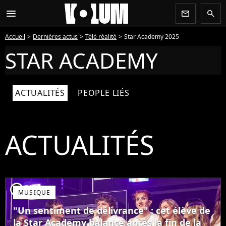
menu
newsletter
search
Accueil
Dernières actus
Télé réalité
Star Academy 2025
STAR ACADEMY
ACTUALITÉS
PEOPLE LIÉS
ACTUALITÉS
player2
MUSIQUE
"Un sentiment de délivrance" : cet élève de
la Star Academy balance après la fin de la