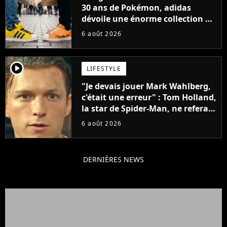
30 ans de Pokémon, adidas
dévoile une énorme collection de
sneakers et je ne sais pas quoi en
6 août 2026
penser
player2
LIFESTYLE
"Je devais jouer Mark Wahlberg,
c'était une erreur" : Tom Holland,
la star de Spider-Man, ne referait
pas ce blockbuster
6 août 2026
DERNIÈRES NEWS