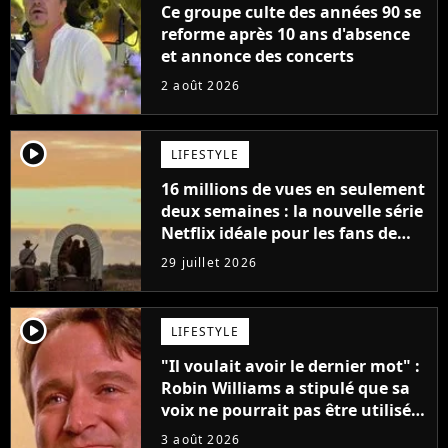
Ce groupe culte des années 90 se
reforme après 10 ans d'absence
et annonce des concerts
2 août 2026
player2
LIFESTYLE
16 millions de vues en seulement
deux semaines : la nouvelle série
Netflix idéale pour les fans de
Yellowstone
29 juillet 2026
player2
LIFESTYLE
"Il voulait avoir le dernier mot" :
Robin Williams a stipulé que sa
voix ne pourrait pas être utilisée
avant 2039, pourtant Disney
3 août 2026