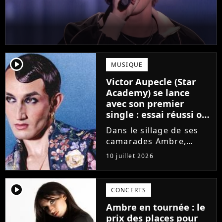
player2
MUSIQUE
Victor Aupecle (Star
Academy) se lance
avec son premier
single : essai réussi ou
manqué ? Voici notre
Dans le sillage de ses
avis !
camarades Ambre,
Bastiaan ou Melissa,
10 juillet 2026
Victor Aupecle lance
son projet musical ce
vendredi 10 juillet avec
player2
CONCERTS
la parution du single Je
Ambre en tournée : le
fais de mon mieux. Le
prix des places pour
demi-finaliste...