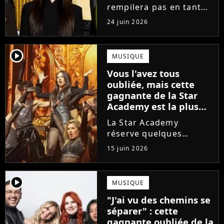
enfin sa réponse
rempilera pas en tant
que directeur de la
24 juin 2026
prochaine saison de la
Star Academy. Mais qui
prendra sa place ? Alors
player2
MUSIQUE
que son nom circule,
Vous l'avez tous
cet ancien gagnant de
oubliée, mais cette
l'émission...
gagnante de la Star
Academy est la plus
écoutée de l'histoire
La Star Academy
de l'émission !
réserve quelques
surprises. Cette
15 juin 2026
gagnante totalement
oubliée de l'émission
est aujourd'hui plus
player2
MUSIQUE
écoutée en streaming
"J'ai vu des chemins se
que Jenifer et Nolwenn
séparer" : cette
Leroy !
gagnante oubliée de la