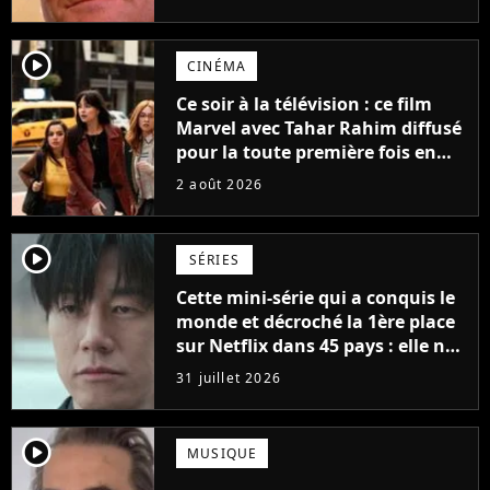
possède des enregistrements
inédits
player2
CINÉMA
Ce soir à la télévision : ce film
Marvel avec Tahar Rahim diffusé
pour la toute première fois en
France
2 août 2026
player2
SÉRIES
Cette mini-série qui a conquis le
monde et décroché la 1ère place
sur Netflix dans 45 pays : elle ne
compte que 10 épisodes et c'est
31 juillet 2026
un phénomène mondial
player2
MUSIQUE