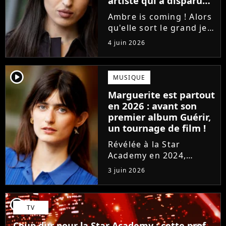
artiste qui a disparu
des radars, "c'est un
Ambre is coming ! Alors
génie"
qu'elle sort le grand jeu
cette semaine en
4 juin 2026
publiant son premier
single J'me demande, la
gagnante de la Star
player2
MUSIQUE
Academy affiche
Marguerite est partout
clairement ses
en 2026 : avant son
ambitions. Son rêve...
premier album Guérir,
un tournage de film !
Révélée à la Star
Academy en 2024,
Marguerite officialise
3 juin 2026
l'arrivée pour l'automne
de son premier album
Guérir. En parallèle, la
player2
TV
chanteuse et
comédienne rejoindra
Coup dur pour la Star Academy : cette prof