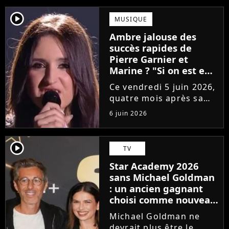
player2
MUSIQUE
Ambre jalouse des
succès rapides de
Pierre Garnier et
Marine ? "Si on est en
compétition..."
Ce vendredi 5 juin 2026,
quatre mois après sa
victoire à la Star
6 juin 2026
Academy, Ambre a
dévoilé J'me demande,
son premier single. Une
player2
TV
chanson arrivée
Star Academy 2026
tardivement vis-à-vis
sans Michael Goldman
des carrières...
: un ancien gagnant
choisi comme nouveau
directeur ?
Michael Goldman ne
devrait plus être le