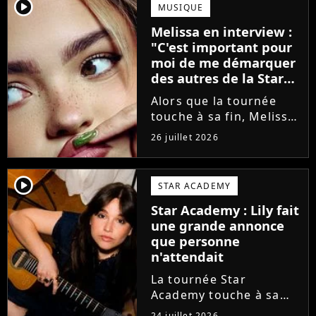
annoncé ne pas vouloir
player2
MUSIQUE
monter sur scène pour
Melissa en interview :
des raisons politiques.
"C'est important pour
Leur...
moi de me démarquer
des autres de la Star
Academy"
Alors que la tournée
touche à sa fin, Melissa
se confie en interview
26 juillet 2026
sur Volum sur la
création de son EP tout
va bien (j'crois), son
player2
STAR ACADEMY
envie de gommer
Star Academy : Lily fait
l'étiquette Star
une grande annonce
Academy, le jeu...
que personne
n'attendait
La tournée Star
Academy touche à sa
fin. Et bonne nouvelle :
24 juillet 2026