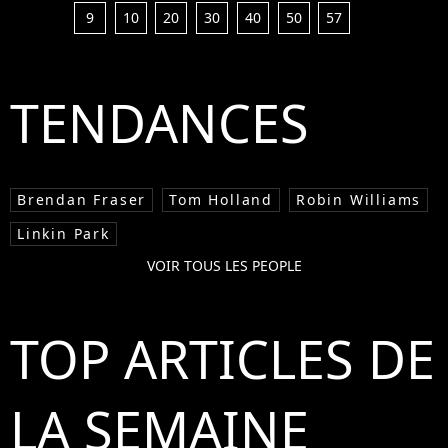
9
10
20
30
40
50
57
TENDANCES
Brendan Fraser
Tom Holland
Robin Williams
Linkin Park
VOIR TOUS LES PEOPLE
TOP ARTICLES DE
LA SEMAINE