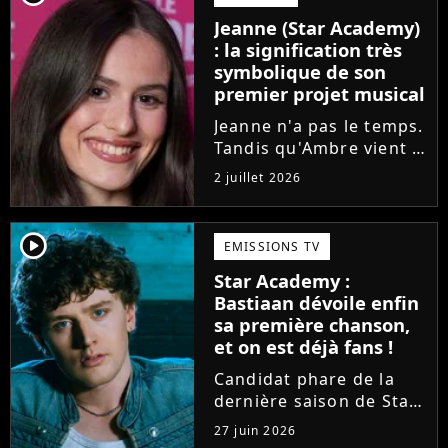
l'émission de TF1 n'est
Jeanne (Star Academy)
pas toujours simple à
: la signification très
vivre.
symbolique de son
premier projet musical
Jeanne n'a pas le temps.
Tandis qu'Ambre vient à
peine de dévoiler son
2 juillet 2026
premier single, l'ex-
candidate de la Star
Academy s'apprête à
player2
EMISSIONS TV
sortir un troisième titre
Star Academy :
(Les règles) et vient...
Bastiaan dévoile enfin
sa première chanson,
et on est déjà fans !
Candidat phare de la
dernière saison de Star
Academy, Bastiaan fait
27 juin 2026
enfin les présentations