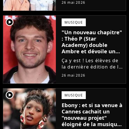
concert de la Star
26 mai 2026
Academy, annulé à la
dernière minute pour
des raisons de santé, ne
player2
MUSIQUE
sera finalement pas
"Un nouveau chapitre"
reprogrammé.
: Théo P (Star
Academy) double
Ambre et dévoile un
premier extrait de son
Ça y est ! Les élèves de
single
la dernière édition de la
Star Academy
26 mai 2026
commencent enfin à
publier leurs singles et
c'est Théo P qui sera le
player2
MUSIQUE
prochain à faire le
Ebony : et si sa venue à
grand saut. Découvrez
Cannes cachait un
un extrait...
"nouveau projet"
éloigné de la musique