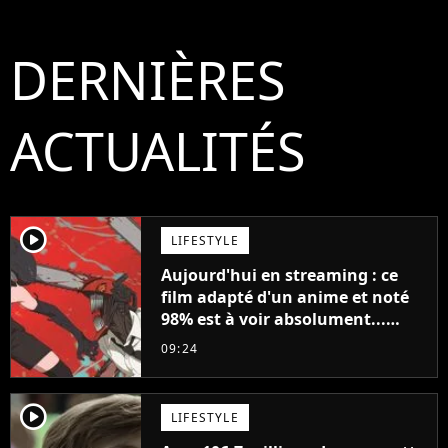
DERNIÈRES
ACTUALITÉS
player2
LIFESTYLE
Aujourd'hui en streaming : ce
film adapté d'un anime et noté
98% est à voir absolument...
sinon vous ne comprendrez plus
09:24
la série
player2
LIFESTYLE