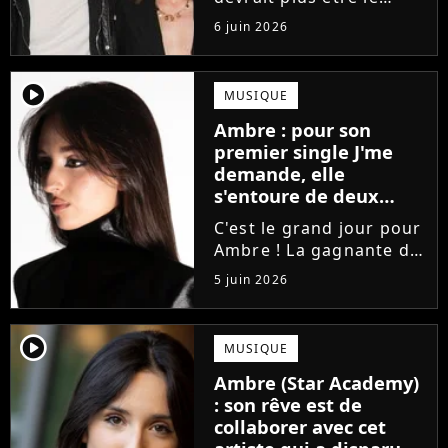
directeur de la Star
6 juin 2026
Academy lors de la
saison 2026. Et pour lui
succéder, c'est un
player2
MUSIQUE
ancien gagnant de
Ambre : pour son
l'émission de TF1 qui
premier single J'me
sera aujourd'hui...
demande, elle
s'entoure de deux
proches de Slimane
C'est le grand jour pour
Ambre ! La gagnante de
la Star Academy fait ses
5 juin 2026
premiers pas dans
l'industrie en publiant
J'me demande, un
player2
MUSIQUE
premier single que la
Ambre (Star Academy)
chanteuse a
: son rêve est de
confectionné avec...
collaborer avec cet