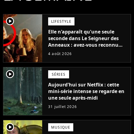
player2
LIFESTYLE
Elle n'apparaît qu'une seule
seconde dans Le Seigneur des
Anneaux : avez-vous reconnu
cette légende du cinéma dans la
4 août 2026
saga ?
player2
SÉRIES
Aujourd'hui sur Netflix : cette
mini-série intense se regarde en
une seule après-midi
31 juillet 2026
player2
MUSIQUE