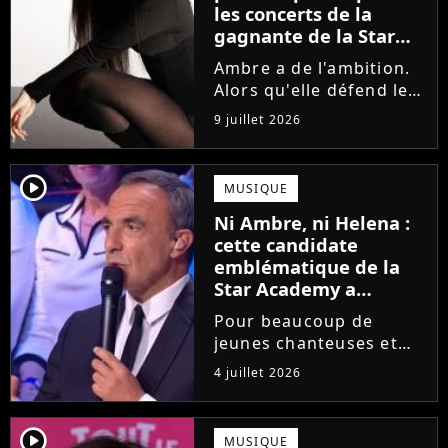
les concerts de la
gagnante de la Star
Academy !
Ambre a de l'ambition.
Alors qu'elle défend le
single J'me demande et
9 juillet 2026
qu'elle prépare son
premier album, la
gagnante de la dernière
player2
MUSIQUE
saison de la Star
Ni Ambre, ni Helena :
Academy annonce les
cette candidate
dates de sa...
emblématique de la
Star Academy a
souffert après
Pour beaucoup de
l'émission, "J'étais
jeunes chanteuses et
traitée de potiche"
chanteurs, la Star
4 juillet 2026
Academy est un rêve.
Mais comme l'a rappelé
une ancienne gagnante,
player2
MUSIQUE