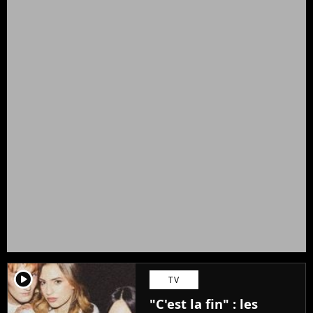
player2
TV
"C'est la fin" : les