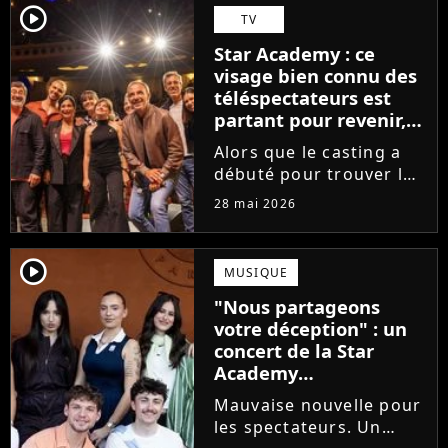
Avec Garçon solide, le
player2
TV
chanteur livre une
Star Academy : ce
facette plus fragile de
visage bien connu des
sa personnalité....
téléspectateurs est
partant pour revenir,
sauf que la place est
Alors que le casting a
déjà prise
débuté pour trouver les
prochains Pierre
28 mai 2026
Garnier, Marine ou
Ambre, une professeure
emblématique de la Star
player2
MUSIQUE
Academy se positionne
"Nous partageons
pour enseigner le chant
votre déception" : un
aux...
concert de la Star
Academy
définitivement annulé
Mauvaise nouvelle pour
les spectateurs. Un