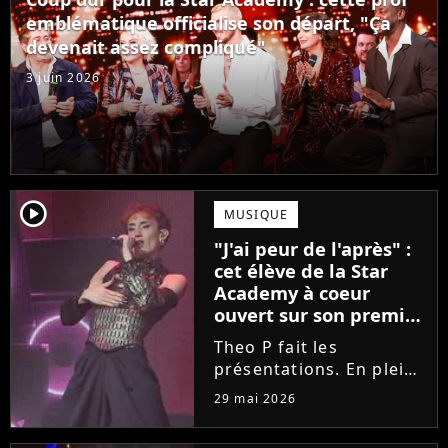
Laura Felpin, Harpo...
emblématique officialise son départ, "Ça
devenait assez compliqué"
3 juin 2026
player2
MUSIQUE
"J'ai peur de l'après" :
cet élève de la Star
Academy à coeur
ouvert sur son premier
single intime
Theo P fait les
présentations. En pleine
tournée, l'élève de la
29 mai 2026
Star Academy dévoile
son tout premier single.