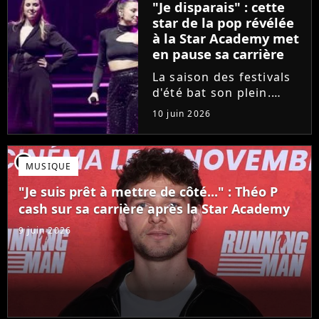
"Je disparais" : cette
son univers à travers...
star de la pop révélée
à la Star Academy met
en pause sa carrière
La saison des festivals
d'été bat son plein.
Avant sa venue à
10 juin 2026
Solidays ou aux
Francofolies, cette
chanteuse phare de la
player2
MUSIQUE
pop francophone fait
une annonce de taille :
"Je suis prêt à mettre de côté..." : Théo P
une fois sa tournée...
cash sur sa carrière après la Star Academy
9 juin 2026