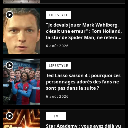
player2
LIFESTYLE
"Je devais jouer Mark Wahlberg,
c'était une erreur" : Tom Holland,
la star de Spider-Man, ne referait
pas ce blockbuster
6 août 2026
player2
LIFESTYLE
Ted Lasso saison 4 : pourquoi ces
personnages adorés des fans ne
sont pas dans la suite ?
6 août 2026
player2
TV
Star Academy : vous avez déjà vu