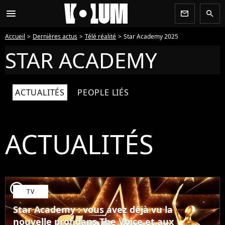
menu
newsletter
search
Accueil
Dernières actus
Télé réalité
Star Academy 2025
STAR ACADEMY
ACTUALITÉS
PEOPLE LIÉS
ACTUALITÉS
player2
TV
Star Academy : vous avez déjà vu la
nouvelle prof dans The Voice et aux