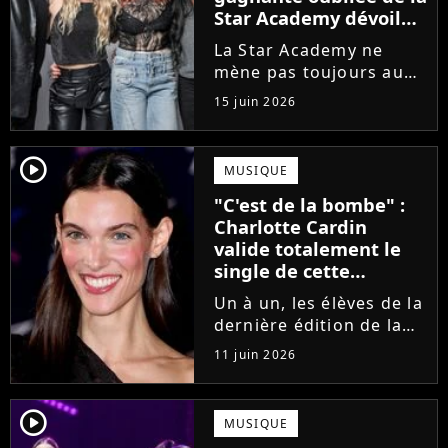
Star Academy dévoile
l'envers du décor du
La Star Academy ne
métier
mène pas toujours au
succès. Après l'échec de
15 juin 2026
son premier album,
Anisha Jo, gagnante de
la Star Academy 2022, a
player2
MUSIQUE
vu beaucoup de portes
"C'est de la bombe" :
se fermer. Sur
Charlotte Cardin
Instagram, elle...
valide totalement le
single de cette
ancienne élève de la
Un à un, les élèves de la
Star Academy
dernière édition de la
Star Academy se font
11 juin 2026
une place dans le nid.
Dans le sillage d'Ambre,
c'est au tour de Lily
player2
MUSIQUE
Campa de présenter