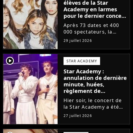
élèves de la Star
Academy en larmes
pour le dernier concert
de la tournée
Après 73 dates et 400
000 spectateurs, la
tournée de la Star
29 juillet 2026
Academy vient de se
terminer dans les
larmes. Sur les réseaux
player2
STAR ACADEMY
sociaux, les élèves
Star Academy :
adressent un dernier
annulation de dernière
message au public...
minute, huées,
règlement de
comptes... Que s'est-il
Hier soir, le concert de
passé au concert de
la Star Academy a été
Bayonne hier soir ?
mouvementé. Quelques
27 juillet 2026
minutes avant le show,
trois élèves ont