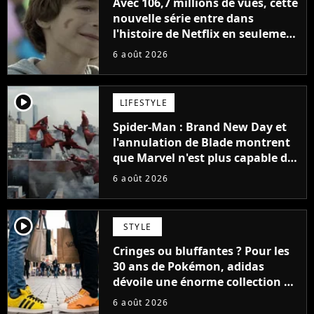
Avec 106,7 millions de vues, cette
nouvelle série entre dans
l'histoire de Netflix en seulement
48 jours
6 août 2026
player2
LIFESTYLE
Spider-Man : Brand New Day et
l'annulation de Blade montrent
que Marvel n'est plus capable de
faire quoi que ce soit de simple
6 août 2026
player2
STYLE
Cringes ou bluffantes ? Pour les
30 ans de Pokémon, adidas
dévoile une énorme collection de
sneakers et je ne sais pas quoi en
6 août 2026
penser