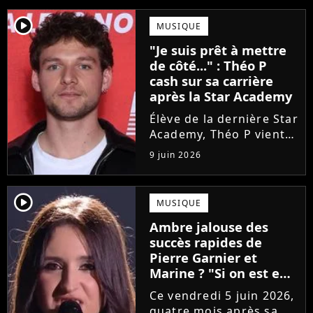
player2
MUSIQUE
"Je suis prêt à mettre
de côté..." : Théo P
cash sur sa carrière
après la Star Academy
Élève de la dernière Star
Academy, Théo P vient
de sortir son premier
9 juin 2026
single Garçon solide. En
interview, l'ancien
candidat se livre à
player2
MUSIQUE
coeur ouvert sur
Ambre jalouse des
l'avenir incertain dans
succès rapides de
le milieu...
Pierre Garnier et
Marine ? "Si on est en
compétition..."
Ce vendredi 5 juin 2026,
quatre mois après sa