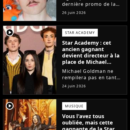
dernière promo de la
Star Academy, Léo se
26 juin 2026
lance enfin. Sous le nom
de scène Lowey, l'artiste
de 25 ans dévoile un
player2
STAR ACADEMY
premier EP énergique et
Star Academy : cet
très prometteur
ancien gagnant
nommé...
devient directeur à la
place de Michael
Goldman ? Il donne
Michael Goldman ne
enfin sa réponse
rempilera pas en tant
que directeur de la
24 juin 2026
prochaine saison de la
Star Academy. Mais qui
prendra sa place ? Alors
player2
MUSIQUE
que son nom circule,
Vous l'avez tous
cet ancien gagnant de
oubliée, mais cette
l'émission...
gagnante de la Star