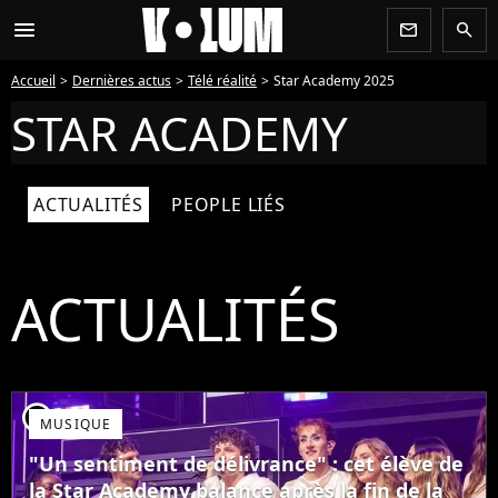
menu
newsletter
search
Accueil
Dernières actus
Télé réalité
Star Academy 2025
STAR ACADEMY
ACTUALITÉS
PEOPLE LIÉS
ACTUALITÉS
player2
MUSIQUE
"Un sentiment de délivrance" : cet élève de
la Star Academy balance après la fin de la