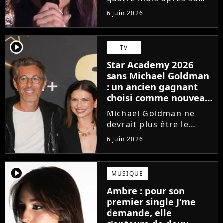
victoire à la Star
6 juin 2026
Academy, Ambre a
dévoilé J'me demande,
son premier single. Une
player2
TV
chanson arrivée
Star Academy 2026
tardivement vis-à-vis
sans Michael Goldman
des carrières...
: un ancien gagnant
choisi comme nouveau
directeur ?
Michael Goldman ne
devrait plus être le
directeur de la Star
6 juin 2026
Academy lors de la
saison 2026. Et pour lui
succéder, c'est un
player2
MUSIQUE
ancien gagnant de
Ambre : pour son
l'émission de TF1 qui
premier single J'me
sera aujourd'hui...
demande, elle