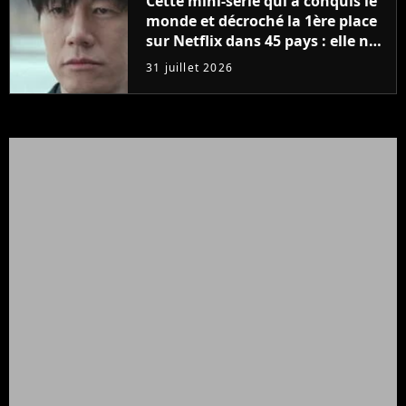
Cette mini-série qui a conquis le
monde et décroché la 1ère place
sur Netflix dans 45 pays : elle ne
compte que 10 épisodes et c'est
31 juillet 2026
un phénomène mondial