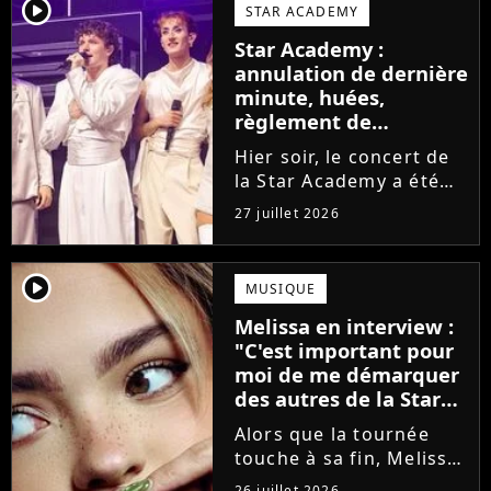
larmes. Sur les réseaux
player2
STAR ACADEMY
sociaux, les élèves
Star Academy :
adressent un dernier
annulation de dernière
message au public...
minute, huées,
règlement de
comptes... Que s'est-il
Hier soir, le concert de
passé au concert de
la Star Academy a été
Bayonne hier soir ?
mouvementé. Quelques
27 juillet 2026
minutes avant le show,
trois élèves ont
annoncé ne pas vouloir
player2
MUSIQUE
monter sur scène pour
Melissa en interview :
des raisons politiques.
"C'est important pour
Leur...
moi de me démarquer
des autres de la Star
Academy"
Alors que la tournée
touche à sa fin, Melissa
se confie en interview
26 juillet 2026