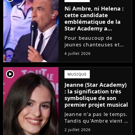
saison de la Star
Ni Ambre, ni Helena :
Academy annonce les
cette candidate
dates de sa...
emblématique de la
Star Academy a
souffert après
Pour beaucoup de
l'émission, "J'étais
jeunes chanteuses et
traitée de potiche"
chanteurs, la Star
4 juillet 2026
Academy est un rêve.
Mais comme l'a rappelé
une ancienne gagnante,
player2
MUSIQUE
l'émission de TF1 n'est
Jeanne (Star Academy)
pas toujours simple à
: la signification très
vivre.
symbolique de son
premier projet musical
Jeanne n'a pas le temps.
Tandis qu'Ambre vient à
peine de dévoiler son
2 juillet 2026
premier single, l'ex-