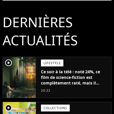
DERNIÈRES
ACTUALITÉS
player2
LIFESTYLE
Ce soir à la télé : noté 24%, ce
film de science-fiction est
complètement raté, mais il
aurait pu être encore pire à
20:22
cause de son acteur
player2
COLLECTIONS