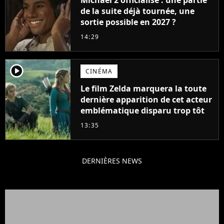
de la suite déjà tournée, une
sortie possible en 2027 ?
14:29
player2
CINÉMA
Le film Zelda marquera la toute
dernière apparition de cet acteur
emblématique disparu trop tôt
13:35
DERNIÈRES NEWS