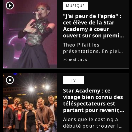
scénique de l'émission,
player2
MUSIQUE
Marlène Schaff ne
"J'ai peur de l'après" :
rempilera pas à la table
cet élève de la Star
des professeurs...
Academy à coeur
ouvert sur son premier
single intime
Theo P fait les
présentations. En pleine
tournée, l'élève de la
29 mai 2026
Star Academy dévoile
son tout premier single.
Avec Garçon solide, le
player2
TV
chanteur livre une
Star Academy : ce
facette plus fragile de
visage bien connu des
sa personnalité....
téléspectateurs est
partant pour revenir,
sauf que la place est
Alors que le casting a
déjà prise
débuté pour trouver les