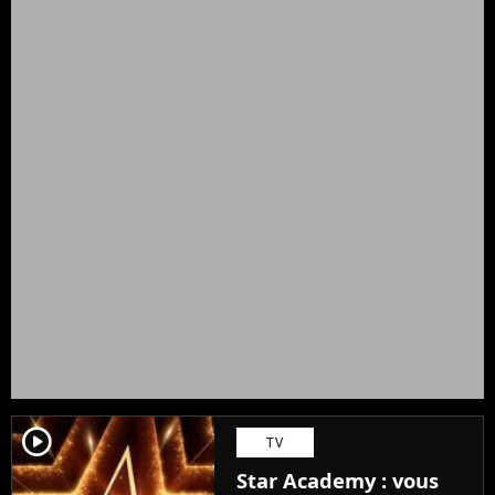
player2
TV
Star Academy : vous