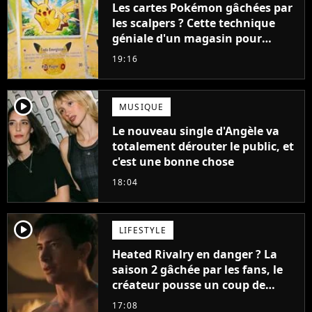
Les cartes Pokémon gâchées par
les scalpers ? Cette technique
géniale d'un magasin pour
ruiner les revendeurs
19:16
player2
MUSIQUE
Le nouveau single d'Angèle va
totalement dérouter le public, et
c'est une bonne chose
18:04
player2
LIFESTYLE
Heated Rivalry en danger ? La
saison 2 gâchée par les fans, le
créateur pousse un coup de
gueule
17:08