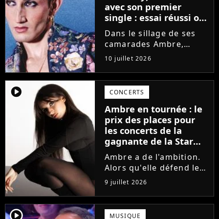
avec son premier
single : essai réussi ou
manqué ? Voici notre
Dans le sillage de ses
avis !
camarades Ambre,
Bastiaan ou Melissa,
10 juillet 2026
Victor Aupecle lance
son projet musical ce
vendredi 10 juillet avec
player2
CONCERTS
la parution du single Je
Ambre en tournée : le
fais de mon mieux. Le
prix des places pour
demi-finaliste...
les concerts de la
gagnante de la Star
Academy !
Ambre a de l'ambition.
Alors qu'elle défend le
single J'me demande et
9 juillet 2026
qu'elle prépare son
premier album, la
gagnante de la dernière
player2
MUSIQUE