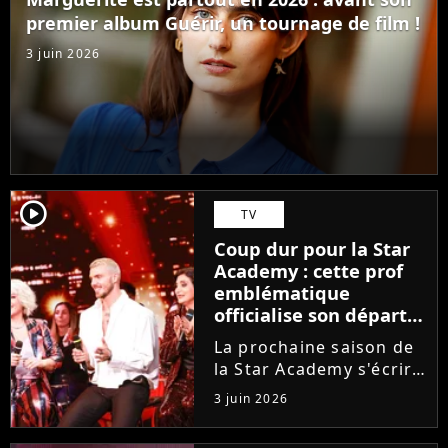
ambitions. Son rêve...
premier album Guérir, un tournage de film !
3 juin 2026
player2
TV
Coup dur pour la Star
Academy : cette prof
emblématique
officialise son départ,
"Ça devenait assez
La prochaine saison de
compliqué"
la Star Academy s'écrira
avec une nouvelle
3 juin 2026
recrue dans ses rangs.
Coach d'expression