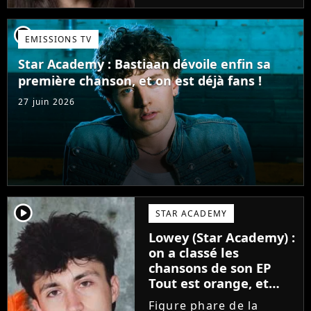
candidate de la Star
Academy s'apprête à
player2
EMISSIONS TV
sortir un troisième titre
(Les règles) et vient...
Star Academy : Bastiaan dévoile enfin sa
première chanson, et on est déjà fans !
27 juin 2026
player2
STAR ACADEMY
Lowey (Star Academy) :
on a classé les
chansons de son EP
Tout est orange, et
voici la meilleure !
Figure phare de la