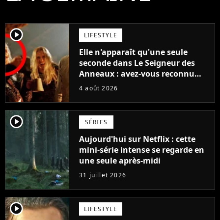
player2
LIFESTYLE
Elle n'apparaît qu'une seule
seconde dans Le Seigneur des
Anneaux : avez-vous reconnu
cette légende du cinéma dans la
4 août 2026
saga ?
player2
SÉRIES
Aujourd'hui sur Netflix : cette
mini-série intense se regarde en
une seule après-midi
31 juillet 2026
player2
LIFESTYLE