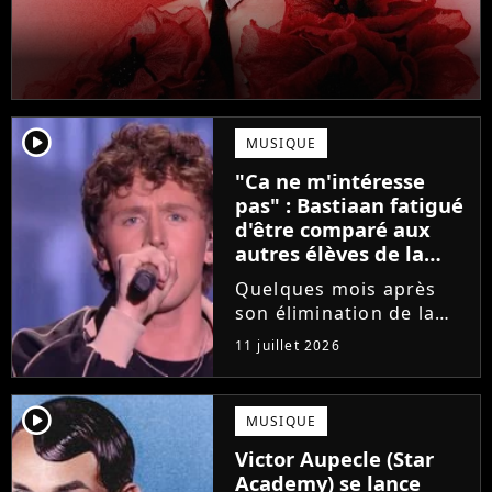
player2
MUSIQUE
"Ca ne m'intéresse
pas" : Bastiaan fatigué
d'être comparé aux
autres élèves de la
Star Academy
Quelques mois après
son élimination de la
Star Academy, Bastiaan
11 juillet 2026
tente de lancer sa
carrière dans la
musique. Et pour ça, le
player2
MUSIQUE
chanteur a récemment
Victor Aupecle (Star
dévoilé "Château", son
Academy) se lance
premier single....