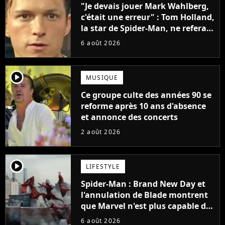
"Je devais jouer Mark Wahlberg,
c'était une erreur" : Tom Holland,
la star de Spider-Man, ne referait
pas ce blockbuster
6 août 2026
player2
MUSIQUE
Ce groupe culte des années 90 se
reforme après 10 ans d'absence
et annonce des concerts
2 août 2026
player2
LIFESTYLE
Spider-Man : Brand New Day et
l'annulation de Blade montrent
que Marvel n'est plus capable de
faire quoi que ce soit de simple
6 août 2026