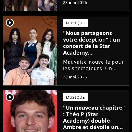
prochains Pierre
28 mai 2026
Garnier, Marine ou
Ambre, une professeure
emblématique de la Star
player2
MUSIQUE
Academy se positionne
"Nous partageons
pour enseigner le chant
votre déception" : un
aux...
concert de la Star
Academy
définitivement annulé
Mauvaise nouvelle pour
les spectateurs. Un
concert de la Star
26 mai 2026
Academy, annulé à la
dernière minute pour
des raisons de santé, ne
player2
MUSIQUE
sera finalement pas
"Un nouveau chapitre"
reprogrammé.
: Théo P (Star
Academy) double
Ambre et dévoile un