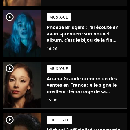
player2
MUSIQUE
Phoebe Bridgers : j'ai écouté en
avant-première son nouvel
album, c'est le bijou de la fin
d'été
16:26
player2
MUSIQUE
Ariana Grande numéro un des
ventes en France : elle signe le
meilleur démarrage de sa
carrière avec son album Petal
15:08
player2
LIFESTYLE
Michael 2 officialisé : une partie