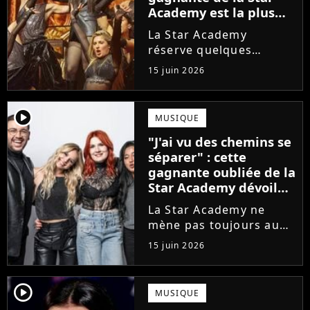
Academy est la plus
écoutée de l'histoire
La Star Academy
de l'émission !
réserve quelques
surprises. Cette
15 juin 2026
gagnante totalement
oubliée de l'émission
est aujourd'hui plus
player2
MUSIQUE
écoutée en streaming
"J'ai vu des chemins se
que Jenifer et Nolwenn
séparer" : cette
Leroy !
gagnante oubliée de la
Star Academy dévoile
l'envers du décor du
La Star Academy ne
métier
mène pas toujours au
succès. Après l'échec de
15 juin 2026
son premier album,
Anisha Jo, gagnante de
la Star Academy 2022, a
player2
MUSIQUE
vu beaucoup de portes