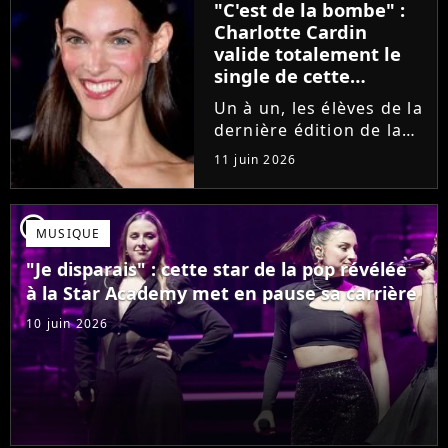
"C'est de la bombe" :
se fermer. Sur
Charlotte Cardin
Instagram, elle...
valide totalement le
single de cette
ancienne élève de la
Un à un, les élèves de la
Star Academy
dernière édition de la
Star Academy se font
11 juin 2026
une place dans le nid.
Dans le sillage d'Ambre,
c'est au tour de Lily
player2
MUSIQUE
Campa de présenter
son univers à travers...
"Je disparais" : cette star de la pop révélée
à la Star Academy met en pause sa carrière
10 juin 2026