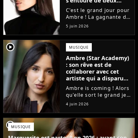
s'entoure de deux
proches de Slimane
C'est le grand jour pour
Ambre ! La gagnante de
la Star Academy fait ses
5 juin 2026
premiers pas dans
l'industrie en publiant
J'me demande, un
player2
MUSIQUE
premier single que la
Ambre (Star Academy)
chanteuse a
: son rêve est de
confectionné avec...
collaborer avec cet
artiste qui a disparu
des radars, "c'est un
Ambre is coming ! Alors
génie"
qu'elle sort le grand jeu
cette semaine en
4 juin 2026
publiant son premier
single J'me demande, la
gagnante de la Star
player2
MUSIQUE
Academy affiche
clairement ses
Marguerite est partout en 2026 : avant son