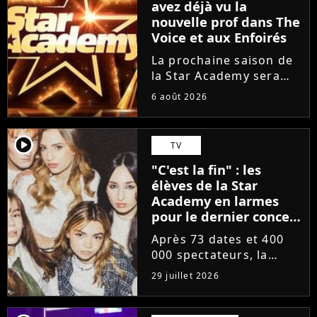
avez déjà vu la
nouvelle prof dans The
Voice et aux Enfoirés
La prochaine saison de
la Star Academy sera
incarnée par une
6 août 2026
nouvelle génération de
professeurs après les
départs annoncés de
player2
TV
Michael Goldman, Lucie
"C'est la fin" : les
Bernardoni et Marlène
élèves de la Star
Schaff. La...
Academy en larmes
pour le dernier concert
de la tournée
Après 73 dates et 400
000 spectateurs, la
tournée de la Star
29 juillet 2026
Academy vient de se
terminer dans les