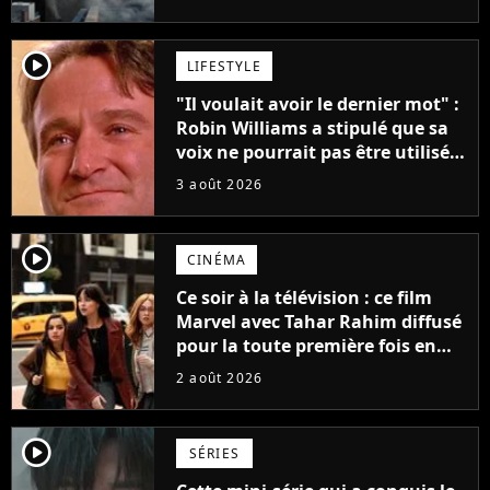
player2
LIFESTYLE
"Il voulait avoir le dernier mot" :
Robin Williams a stipulé que sa
voix ne pourrait pas être utilisée
avant 2039, pourtant Disney
3 août 2026
possède des enregistrements
inédits
player2
CINÉMA
Ce soir à la télévision : ce film
Marvel avec Tahar Rahim diffusé
pour la toute première fois en
France
2 août 2026
player2
SÉRIES