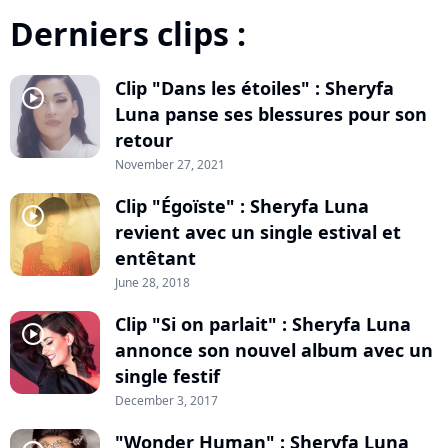
Derniers clips :
Clip "Dans les étoiles" : Sheryfa
player2
Luna panse ses blessures pour son
retour
November 27, 2021
Clip "Égoïste" : Sheryfa Luna
player2
revient avec un single estival et
entêtant
June 28, 2018
Clip "Si on parlait" : Sheryfa Luna
player2
annonce son nouvel album avec un
single festif
December 3, 2017
"Wonder Human" : Sheryfa Luna