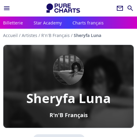
menu
newsletter
search
Billetterie
Star Academy
Charts français
Accueil
/
Artistes
/
R'n'B Français
/
Sheryfa Luna
Sheryfa Luna
R'n'B Français