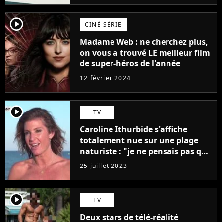
player2
CINÉ SÉRIE
Madame Web : ne cherchez plus,
on vous a trouvé LE meilleur film
de super-héros de l'année
12 février 2024
player2
TV
Caroline Ithurbide s'affiche
totalement nue sur une plage
naturiste : "je ne pensais pas que
j'arriverais à le faire..."
25 juillet 2023
player2
TV
Deux stars de télé-réalité