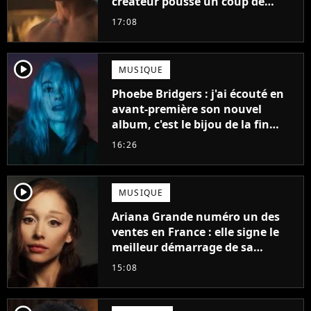
créateur pousse un coup de
gueule
17:08
player2
MUSIQUE
Phoebe Bridgers : j'ai écouté en
avant-première son nouvel
album, c'est le bijou de la fin
d'été
16:26
player2
MUSIQUE
Ariana Grande numéro un des
ventes en France : elle signe le
meilleur démarrage de sa
carrière avec son album Petal
15:08