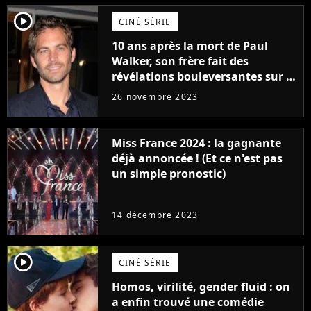
player2
CINÉ SÉRIE
10 ans après la mort de Paul
Walker, son frère fait des
révélations bouleversantes sur la
réaction des acteurs de Fast and
26 novembre 2023
Furious
Miss France 2024 : la gagnante
déjà annoncée ! (Et ce n'est pas
un simple pronostic)
14 décembre 2023
player2
CINÉ SÉRIE
Homos, virilité, gender fluid : on
a enfin trouvé une comédie