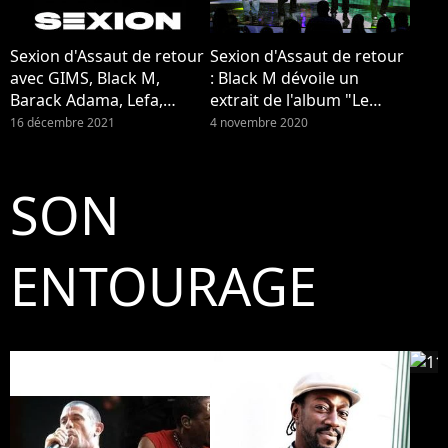
Sexion d'Assaut de retour
Sexion d'Assaut de retour
avec GIMS, Black M,
: Black M dévoile un
Barack Adama, Lefa,
extrait de l'album "Le
Maska, Doomams et JR O
retour des rois" !
16 décembre 2021
4 novembre 2020
Crom. Pour la sortie de
leur nouvel album "Le
retour des rois", ils ont
SON
donné une interview à
Pure Charts et PRBK.
ENTOURAGE