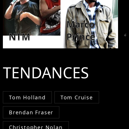
Marco
NTM
Prince
1
TENDANCES
Tom Holland
Tom Cruise
Brendan Fraser
Christopher Nolan