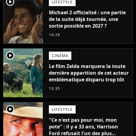
player2
LIFESTYLE
Michael 2 officialisé : une partie
de la suite déjà tournée, une
sortie possible en 2027 ?
14:29
player2
CINÉMA
Le film Zelda marquera la toute
dernière apparition de cet acteur
emblématique disparu trop tôt
13:35
player2
LIFESTYLE
"Ce n'est pas pour moi, mon
pote" : il y a 33 ans, Harrison
Ford refusait l'un des plus