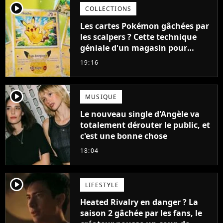
player2
COLLECTIONS
Les cartes Pokémon gâchées par
les scalpers ? Cette technique
géniale d'un magasin pour
ruiner les revendeurs
19:16
player2
MUSIQUE
Le nouveau single d'Angèle va
totalement dérouter le public, et
c'est une bonne chose
18:04
player2
LIFESTYLE
Heated Rivalry en danger ? La
saison 2 gâchée par les fans, le