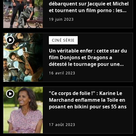
débarquent sur Jacquie et Michel
et tournent un film porno : les
premières images du tournage
19 juin 2023
(exclu)
player2
CINÉ SÉRIE
Un véritable enfer : cette star du
film Donjons et Dragons a
détesté le tournage pour une
raison très spéciale
16 avril 2023
player2
"Ce corps de folie !" : Karine Le
Marchand enflamme la Toile en
posant en bikini pour ses 55 ans
17 août 2023