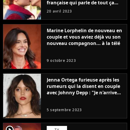
française qui parle de tout ça
sans être super ringarde
20 avril 2023
Marine Lorphelin de nouveau en
couple et vous aviez déjà vu son
nouveau compagnon... à la télé
9 octobre 2023
Jenna Ortega furieuse après les
rumeurs qui la disent en couple
avec Johnny Depp : "Je n'arrive
même pas..."
5 septembre 2023
player2
TV