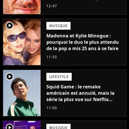
grands succès de tous les temps
12:47
player2
MUSIQUE
Madonna et Kylie Minogue :
pourquoi le duo le plus attendu
de la pop a mis 25 ans à se faire
11:50
player2
LIFESTYLE
Squid Game : le remake
américain est annulé, mais la
série la plus vue sur Netflix
pourrait avoir une version
11:00
française
player2
MUSIQUE