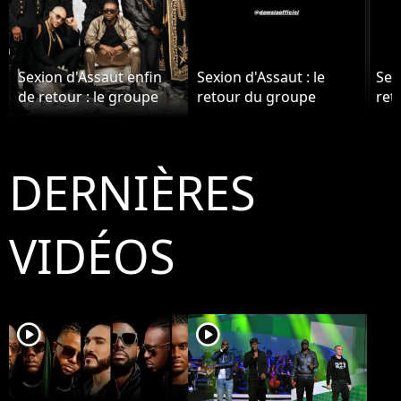
Sexion d'Assaut enfin
Sexion d'Assaut : le
Sex
de retour : le groupe
retour du groupe
ret
annonce une tournée
bloqué par Dawala ?
blo
pour 2021 !
Gims balance
Gim
DERNIÈRES
VIDÉOS
player2
player2