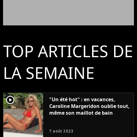
TOP ARTICLES DE
LA SEMAINE
player2
"Un été hot" : en vacances,
Caroline Margeridon oublie tout,
même son maillot de bain
7 août 2023