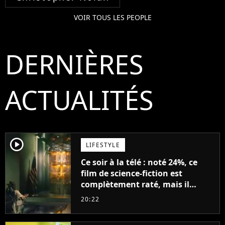
VOIR TOUS LES PEOPLE
DERNIÈRES
ACTUALITÉS
player2
LIFESTYLE
Ce soir à la télé : noté 24%, ce
film de science-fiction est
complètement raté, mais il
aurait pu être encore pire à
20:22
cause de son acteur