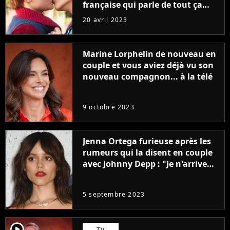
française qui parle de tout ça
sans être super ringarde
20 avril 2023
Marine Lorphelin de nouveau en
couple et vous aviez déjà vu son
nouveau compagnon... à la télé
9 octobre 2023
Jenna Ortega furieuse après les
rumeurs qui la disent en couple
avec Johnny Depp : "Je n'arrive
même pas..."
5 septembre 2023
player2
TV