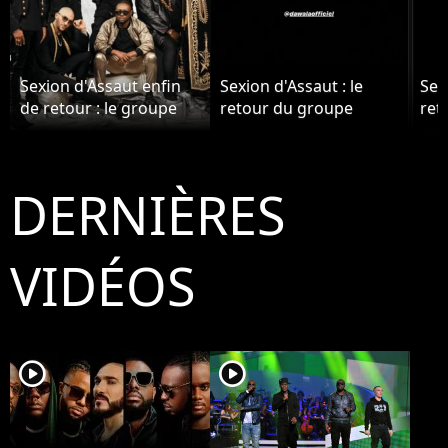
Sexion d'Assaut enfin
Sexion d'Assaut : le
Sex
de retour : le groupe
retour du groupe
ret
annonce une tournée
bloqué par Dawala ?
blo
pour 2021 !
Gims balance
Gim
DERNIÈRES
VIDÉOS
player2
player2