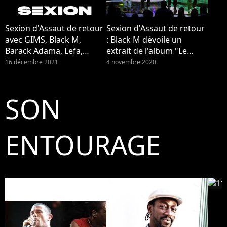
Sexion d'Assaut de retour
Sexion d'Assaut de retour
avec GIMS, Black M,
: Black M dévoile un
Barack Adama, Lefa,
extrait de l'album "Le
Maska, Doomams et JR O
retour des rois" !
16 décembre 2021
4 novembre 2020
Crom. Pour la sortie de
leur nouvel album "Le
retour des rois", ils ont
SON
donné une interview à
Pure Charts et PRBK.
ENTOURAGE