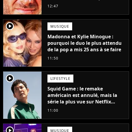
grands succès de tous les temps
12:47
player2
MUSIQUE
Madonna et Kylie Minogue :
pourquoi le duo le plus attendu
de la pop a mis 25 ans à se faire
11:50
player2
LIFESTYLE
Squid Game : le remake
américain est annulé, mais la
série la plus vue sur Netflix
pourrait avoir une version
11:00
française
player2
MUSIQUE