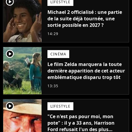
player2
LIFESTYLE
Michael 2 officialisé : une partie
de la suite déjà tournée, une
sortie possible en 2027 ?
14:29
player2
CINÉMA
Le film Zelda marquera la toute
dernière apparition de cet acteur
emblématique disparu trop tôt
13:35
player2
LIFESTYLE
"Ce n'est pas pour moi, mon
pote" : il y a 33 ans, Harrison
Ford refusait l'un des plus