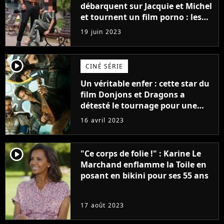
débarquent sur Jacquie et Michel
et tournent un film porno : les
premières images du tournage
19 juin 2023
(exclu)
player2
CINÉ SÉRIE
Un véritable enfer : cette star du
film Donjons et Dragons a
détesté le tournage pour une
raison très spéciale
16 avril 2023
player2
"Ce corps de folie !" : Karine Le
Marchand enflamme la Toile en
posant en bikini pour ses 55 ans
17 août 2023