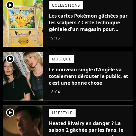
player2
COLLECTIONS
Les cartes Pokémon gâchées par
les scalpers ? Cette technique
géniale d'un magasin pour
ruiner les revendeurs
19:16
player2
MUSIQUE
Le nouveau single d'Angèle va
totalement dérouter le public, et
c'est une bonne chose
18:04
player2
LIFESTYLE
Heated Rivalry en danger ? La
saison 2 gâchée par les fans, le