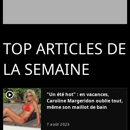
TOP ARTICLES DE
LA SEMAINE
player2
"Un été hot" : en vacances,
Caroline Margeridon oublie tout,
même son maillot de bain
7 août 2023