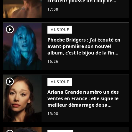
créateur pousse un coup de
gueule
17:08
player2
MUSIQUE
Phoebe Bridgers : j'ai écouté en
avant-première son nouvel
album, c'est le bijou de la fin
d'été
16:26
player2
MUSIQUE
Ariana Grande numéro un des
ventes en France : elle signe le
meilleur démarrage de sa
carrière avec son album Petal
15:08