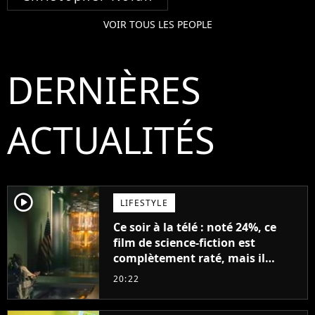
VOIR TOUS LES PEOPLE
DERNIÈRES
ACTUALITÉS
player2
LIFESTYLE
Ce soir à la télé : noté 24%, ce
film de science-fiction est
complètement raté, mais il
aurait pu être encore pire à
20:22
cause de son acteur