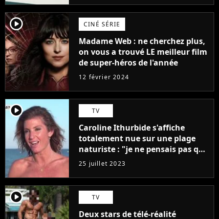
player2
CINÉ SÉRIE
Madame Web : ne cherchez plus,
on vous a trouvé LE meilleur film
de super-héros de l'année
12 février 2024
player2
TV
Caroline Ithurbide s'affiche
totalement nue sur une plage
naturiste : "je ne pensais pas que
j'arriverais à le faire..."
25 juillet 2023
player2
TV
Deux stars de télé-réalité