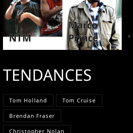
Marco
NTM
Prince
1
TENDANCES
Tom Holland
Tom Cruise
Brendan Fraser
Christopher Nolan