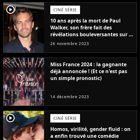
player2
CINÉ SÉRIE
10 ans après la mort de Paul
Walker, son frère fait des
révélations bouleversantes sur la
réaction des acteurs de Fast and
26 novembre 2023
Furious
Miss France 2024 : la gagnante
déjà annoncée ! (Et ce n'est pas
un simple pronostic)
14 décembre 2023
player2
CINÉ SÉRIE
Homos, virilité, gender fluid : on
a enfin trouvé une comédie