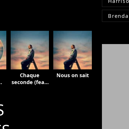
Harris
Brenda
Chaque
Nous on sait
seconde (feat.
M. Pokora)
S