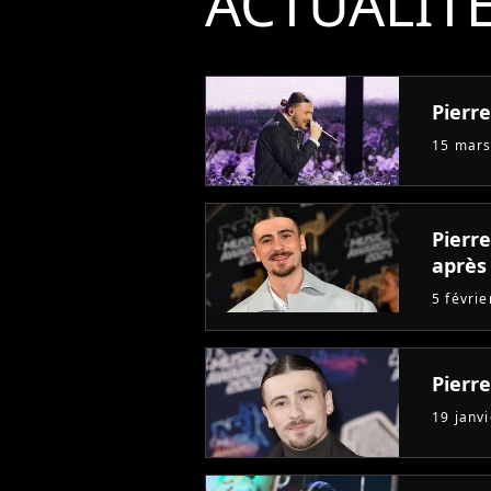
ACTUALIT
Pierr
15 mars
Pierre
après 
5 févri
Pierr
19 janv