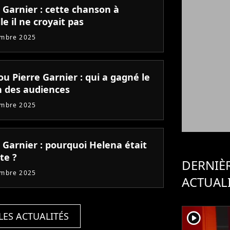
 Garnier : cette chanson à
le il ne croyait pas
embre 2025
u Pierre Garnier : qui a gagné le
 des audiences
embre 2025
 Garnier : pourquoi Helena était
te ?
DERNIÈ
embre 2025
ACTUAL
player2
LES ACTUALITÉS