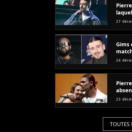
Pierre
laquel
27 déc
Gims o
match
24 déc
Pierre
absen
23 déc
TOUTES 