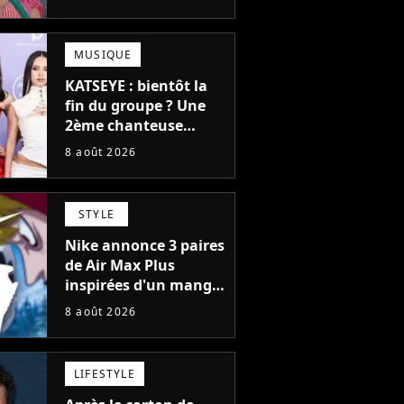
failli nous quitter, "Je
pensais ne plus
jamais chanter"
MUSIQUE
KATSEYE : bientôt la
fin du groupe ? Une
2ème chanteuse
s'éloigne en 6 mois,
8 août 2026
"Prendre cette
décision n’a pas été
facile"
STYLE
Nike annonce 3 paires
de Air Max Plus
inspirées d'un manga
culte de 1190
8 août 2026
chapitres et 115
tomes
LIFESTYLE