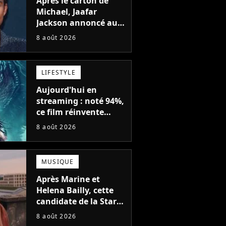
Après le carton de
Michael, Jaafar
Jackson annoncé au
casting d'un film
8 août 2026
d'action avec Will
Smith
LIFESTYLE
Aujourd'hui en
streaming : noté 94%,
ce film réinvente
complètement cette
8 août 2026
franchise de science-
fiction vieille de 40
ans
MUSIQUE
Après Marine et
Helena Bailly, cette
candidate de la Star
Academy adorée du
8 août 2026
public annonce son