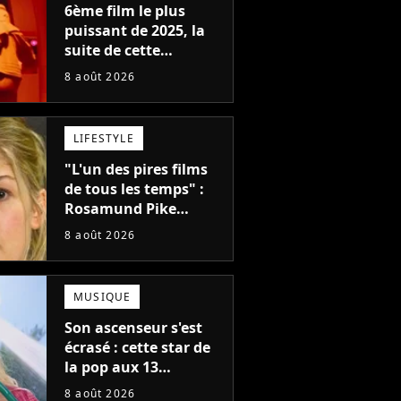
6ème film le plus
puissant de 2025, la
suite de cette
franchise culte est
8 août 2026
menacée : le
réalisateur claque la
porte pour "différends
LIFESTYLE
créatifs"
"L'un des pires films
de tous les temps" :
Rosamund Pike
pensait que ce film
8 août 2026
d'action de science-
fiction avec Dwayne
Johnson mettrait fin à
MUSIQUE
sa carrière
Son ascenseur s'est
écrasé : cette star de
la pop aux 13
milliards d'écoutes a
8 août 2026