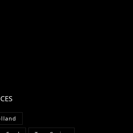
CES
lland