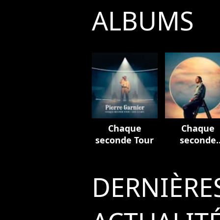
ALBUMS
Chaque
Chaque
seconde Tour
seconde
(Edition
deluxe)
DERNIÈRE