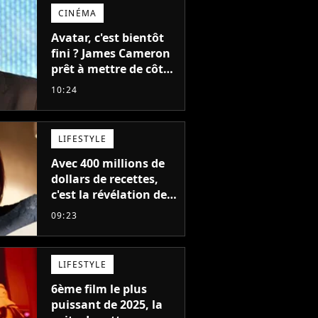
CINÉMA
Avatar, c'est bientôt
fini ? James Cameron
prêt à mettre de côté
sa saga de science-
10:24
fiction aux 6 milliards
de recettes
LIFESTYLE
Avec 400 millions de
dollars de recettes,
c'est la révélation de
2026 au cinéma : cette
09:23
actrice adorée prête à
remplacer Jennifer
Lawrence chez Marvel
LIFESTYLE
6ème film le plus
puissant de 2025, la