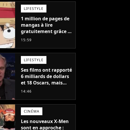
LIFESTYLE
1 million de pages de
mangas à lire
gratuitement grâce à
la Shueisha : je vous
15:59
propose 5 mangas
jamais sortis en
France à découvrir
LIFESTYLE
absolument
Ses films ont rapporté
6 milliards de dollars
et 18 Oscars, mais
Christopher Nolan a
14:46
peur de tourner un
genre de films très
particulier
CINÉMA
Les nouveaux X-Men
sont en approche :