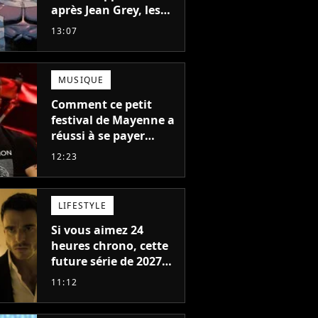
après Jean Grey, les
acteurs qui vont jouer
13:07
Emma Frost et
Cyclope trouvés !
MUSIQUE
Comment ce petit
festival de Mayenne a
réussi à se payer
Robbie Williams, Jul et
12:23
Damso cette année ?
LIFESTYLE
Si vous aimez 24
heures chrono, cette
future série de 2027
va devenir votre
11:12
nouvelle obsession