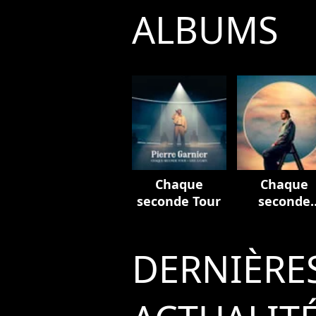
ALBUMS
Chaque
Chaque
seconde Tour
seconde
(Edition
deluxe)
DERNIÈRE