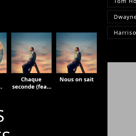
Tom Ho
Dwayne
Harris
Chaque
Nous on sait
seconde (feat.
M. Pokora)
S