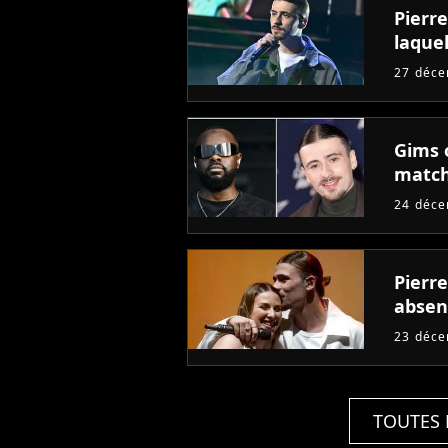
Pierre
laquel
27 déc
Gims o
match
24 déc
Pierre
absen
23 déc
TOUTES 