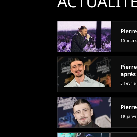
ACTUALIT
Pierr
15 mars
Pierre
après 
5 févri
Pierr
19 janv