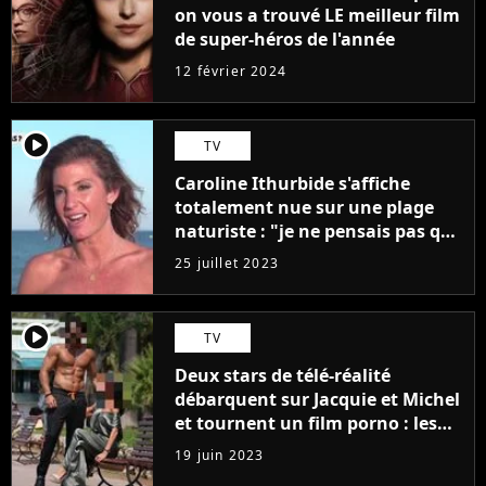
on vous a trouvé LE meilleur film
de super-héros de l'année
12 février 2024
player2
TV
Caroline Ithurbide s'affiche
totalement nue sur une plage
naturiste : "je ne pensais pas que
j'arriverais à le faire..."
25 juillet 2023
player2
TV
Deux stars de télé-réalité
débarquent sur Jacquie et Michel
et tournent un film porno : les
premières images du tournage
19 juin 2023
(exclu)