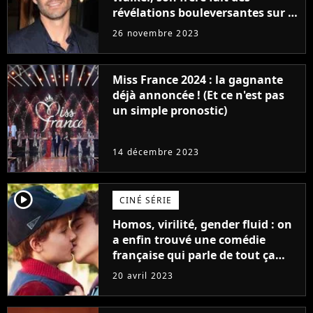
révélations bouleversantes sur la
réaction des acteurs de Fast and
26 novembre 2023
Furious
Miss France 2024 : la gagnante
déjà annoncée ! (Et ce n'est pas
un simple pronostic)
14 décembre 2023
player2
CINÉ SÉRIE
Homos, virilité, gender fluid : on
a enfin trouvé une comédie
française qui parle de tout ça
sans être super ringarde
20 avril 2023