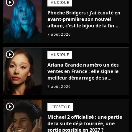
player2
MUSIQUE
Phoebe Bridgers : j'ai écouté en
avant-première son nouvel
album, c'est le bijou de la fin
d'été
7 août 2026
player2
MUSIQUE
Ariana Grande numéro un des
ventes en France : elle signe le
meilleur démarrage de sa
carrière avec son album Petal
7 août 2026
player2
LIFESTYLE
Michael 2 officialisé : une partie
de la suite déjà tournée, une
sortie possible en 2027 ?