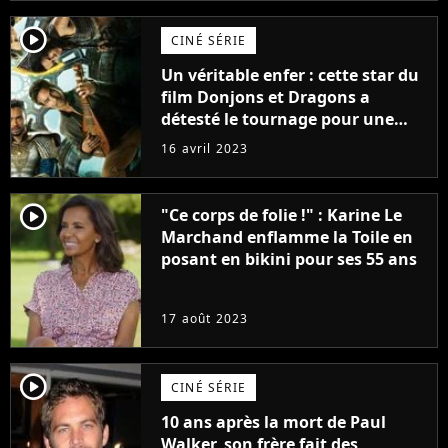
player2
CINÉ SÉRIE
Un véritable enfer : cette star du
film Donjons et Dragons a
détesté le tournage pour une
raison très spéciale
16 avril 2023
player2
"Ce corps de folie !" : Karine Le
Marchand enflamme la Toile en
posant en bikini pour ses 55 ans
17 août 2023
player2
CINÉ SÉRIE
10 ans après la mort de Paul
Walker, son frère fait des