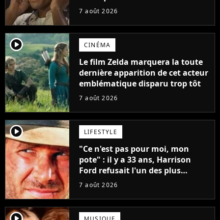
7 août 2026
player2
CINÉMA
Le film Zelda marquera la toute
dernière apparition de cet acteur
emblématique disparu trop tôt
7 août 2026
player2
LIFESTYLE
"Ce n'est pas pour moi, mon
pote" : il y a 33 ans, Harrison
Ford refusait l'un des plus
grands succès de tous les temps
7 août 2026
player2
MUSIQUE