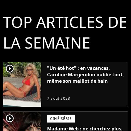
TOP ARTICLES DE
LA SEMAINE
player2
"Un été hot" : en vacances,
Caroline Margeridon oublie tout,
même son maillot de bain
7 août 2023
player2
CINÉ SÉRIE
Madame Web : ne cherchez plus,