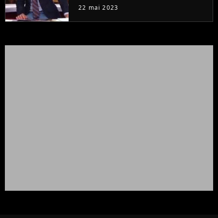
à la rentrée
22 mai 2023