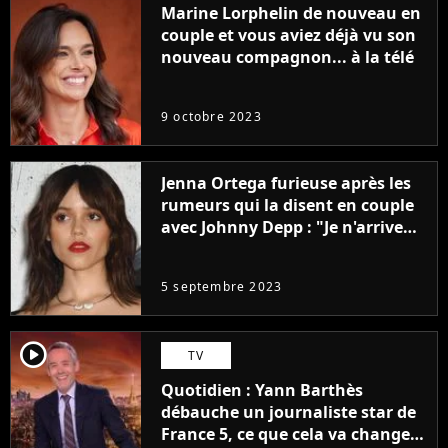
Marine Lorphelin de nouveau en
couple et vous aviez déjà vu son
nouveau compagnon... à la télé
9 octobre 2023
Jenna Ortega furieuse après les
rumeurs qui la disent en couple
avec Johnny Depp : "Je n'arrive
même pas..."
5 septembre 2023
player2
TV
Quotidien : Yann Barthès
débauche un journaliste star de
France 5, ce que cela va changer