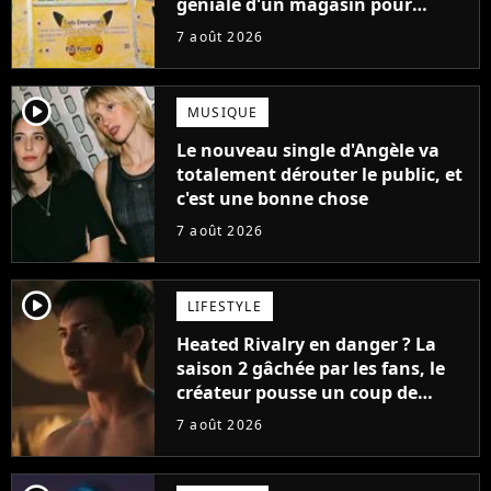
géniale d'un magasin pour
ruiner les revendeurs
7 août 2026
player2
MUSIQUE
Le nouveau single d'Angèle va
totalement dérouter le public, et
c'est une bonne chose
7 août 2026
player2
LIFESTYLE
Heated Rivalry en danger ? La
saison 2 gâchée par les fans, le
créateur pousse un coup de
gueule
7 août 2026