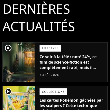
DERNIÈRES
ACTUALITÉS
player2
LIFESTYLE
Ce soir à la télé : noté 24%, ce
film de science-fiction est
complètement raté, mais il
aurait pu être encore pire à
7 août 2026
cause de son acteur
player2
COLLECTIONS
Les cartes Pokémon gâchées par
les scalpers ? Cette technique