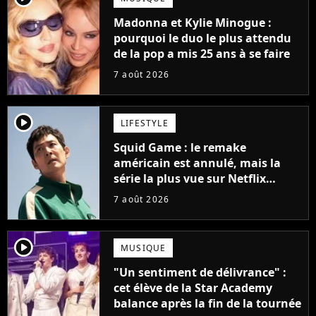
Madonna et Kylie Minogue :
pourquoi le duo le plus attendu
de la pop a mis 25 ans à se faire
7 août 2026
player2
LIFESTYLE
Squid Game : le remake
américain est annulé, mais la
série la plus vue sur Netflix
pourrait avoir une version
7 août 2026
française
player2
MUSIQUE
"Un sentiment de délivrance" :
cet élève de la Star Academy
balance après la fin de la tournée