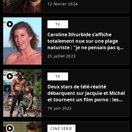
12 février 2024
player2
TV
Caroline Ithurbide s'affiche
totalement nue sur une plage
naturiste : "je ne pensais pas que
j'arriverais à le faire..."
25 juillet 2023
player2
TV
Deux stars de télé-réalité
débarquent sur Jacquie et Michel
et tournent un film porno : les
premières images du tournage
19 juin 2023
(exclu)
player2
CINÉ SÉRIE