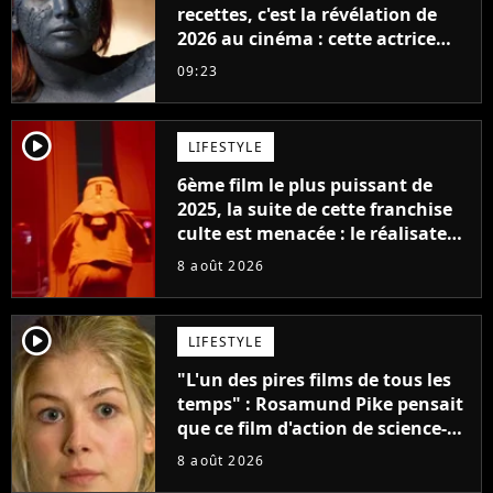
recettes, c'est la révélation de
2026 au cinéma : cette actrice
adorée prête à remplacer
09:23
Jennifer Lawrence chez Marvel
player2
LIFESTYLE
6ème film le plus puissant de
2025, la suite de cette franchise
culte est menacée : le réalisateur
claque la porte pour "différends
8 août 2026
créatifs"
player2
LIFESTYLE
"L'un des pires films de tous les
temps" : Rosamund Pike pensait
que ce film d'action de science-
fiction avec Dwayne Johnson
8 août 2026
mettrait fin à sa carrière