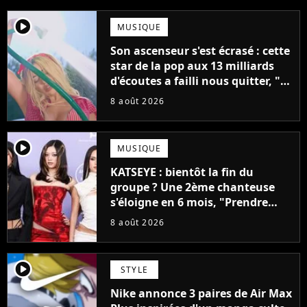
player2
MUSIQUE
Son ascenseur s'est écrasé : cette
star de la pop aux 13 milliards
d'écoutes a failli nous quitter, "Je
pensais ne plus jamais chanter"
8 août 2026
player2
MUSIQUE
KATSEYE : bientôt la fin du
groupe ? Une 2ème chanteuse
s'éloigne en 6 mois, "Prendre
cette décision n’a pas été facile"
8 août 2026
player2
STYLE
Nike annonce 3 paires de Air Max