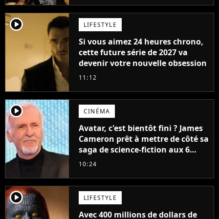
player2
LIFESTYLE
Si vous aimez 24 heures chrono,
cette future série de 2027 va
devenir votre nouvelle obsession
11:12
player2
CINÉMA
Avatar, c'est bientôt fini ? James
Cameron prêt à mettre de côté sa
saga de science-fiction aux 6
milliards de recettes
10:24
player2
LIFESTYLE
Avec 400 millions de dollars de