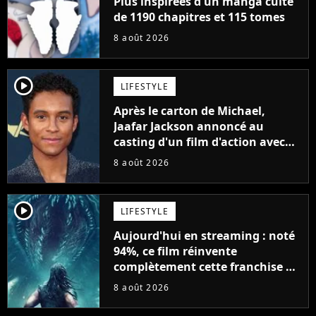
Plus inspirées d'un manga culte
de 1190 chapitres et 115 tomes
8 août 2026
player2
LIFESTYLE
Après le carton de Michael,
Jaafar Jackson annoncé au
casting d'un film d'action avec
Will Smith
8 août 2026
player2
LIFESTYLE
Aujourd'hui en streaming : noté
94%, ce film réinvente
complètement cette franchise de
science-fiction vieille de 40 ans
8 août 2026