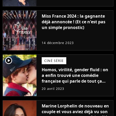
Furious
Miss France 2024 : la gagnante
déjà annoncée ! (Et ce n'est pas
un simple pronostic)
14 décembre 2023
player2
CINÉ SÉRIE
Homos, virilité, gender fluid : on
a enfin trouvé une comédie
française qui parle de tout ça
sans être super ringarde
20 avril 2023
Marine Lorphelin de nouveau en
couple et vous aviez déjà vu son