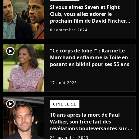
Si vous aimez Seven et Fight
Club, vous allez adorer le
prochain film de David Fincher
avec lequel il se réinvente
6 septembre 2024
complètement
player2
"Ce corps de folie !" : Karine Le
Marchand enflamme la Toile en
posant en bikini pour ses 55 ans
17 août 2023
player2
CINÉ SÉRIE
10 ans après la mort de Paul
Walker, son frère fait des
révélations bouleversantes sur la
réaction des acteurs de Fast and
26 novembre 2023