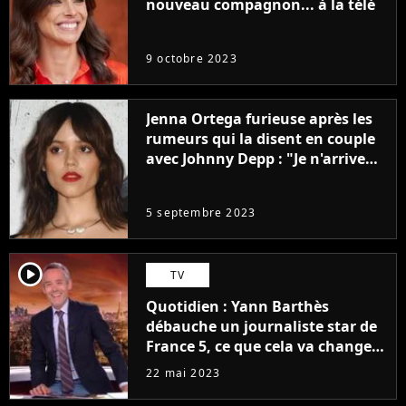
nouveau compagnon... à la télé
9 octobre 2023
Jenna Ortega furieuse après les
rumeurs qui la disent en couple
avec Johnny Depp : "Je n'arrive
même pas..."
5 septembre 2023
player2
TV
Quotidien : Yann Barthès
débauche un journaliste star de
France 5, ce que cela va changer
à la rentrée
22 mai 2023