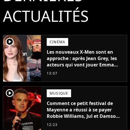
ACTUALITÉS
player2
CINÉMA
Les nouveaux X-Men sont en
approche : après Jean Grey, les
acteurs qui vont jouer Emma
Frost et Cyclope trouvés !
13:07
player2
MUSIQUE
Comment ce petit festival de
Mayenne a réussi à se payer
Robbie Williams, Jul et Damso
cette année ?
12:23