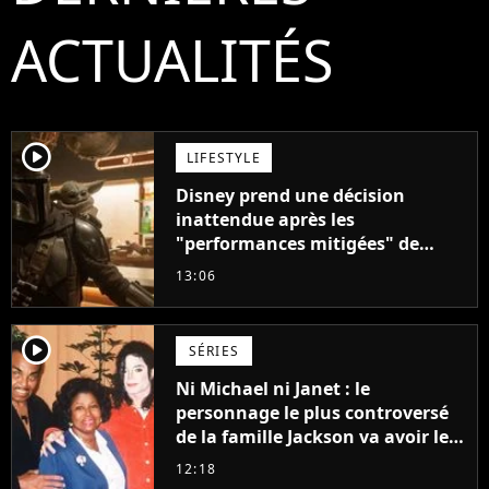
ACTUALITÉS
player2
LIFESTYLE
Disney prend une décision
inattendue après les
"performances mitigées" de
Vaiana et The Mandalorian &
13:06
Grogu au box-office
player2
SÉRIES
Ni Michael ni Janet : le
personnage le plus controversé
de la famille Jackson va avoir le
droit à sa propre série
12:18