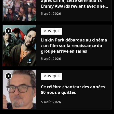
après sa fin, cette série aux 13
Emmy Awards revient avec une
suite... totalement différente
5 août 2026
player2
MUSIQUE
Linkin Park débarque au cinéma
: un film sur la renaissance du
groupe arrive en salles
5 août 2026
player2
MUSIQUE
Ce célèbre chanteur des années
80 nous a quittés
5 août 2026