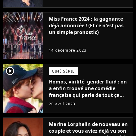
Furious
Miss France 2024 : la gagnante
déjà annoncée ! (Et ce n'est pas
un simple pronostic)
14 décembre 2023
player2
CINÉ SÉRIE
Homos, virilité, gender fluid : on
a enfin trouvé une comédie
française qui parle de tout ça
sans être super ringarde
20 avril 2023
Marine Lorphelin de nouveau en
couple et vous aviez déjà vu son