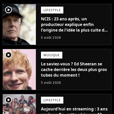
player2
LIFESTYLE
NCIS : 23 ans après, un
producteur explique enfin
l'origine de l'idée la plus culte de
la série (et on ne parle pas du
5 août 2026
bateau)
player2
MUSIQUE
Le saviez-vous ? Ed Sheeran se
cache derrière les deux plus gros
tubes du moment !
5 août 2026
player2
LIFESTYLE
Aujourd'hui en streaming : 3 ans