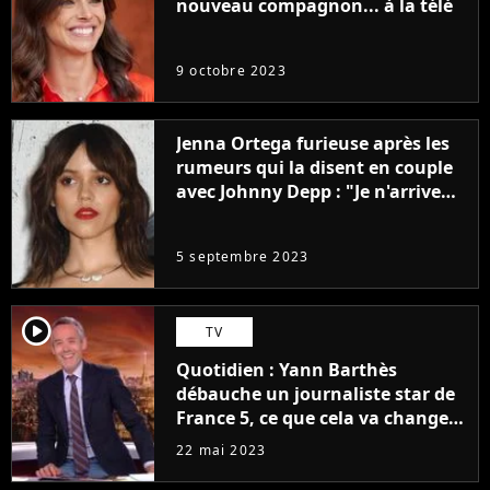
nouveau compagnon... à la télé
9 octobre 2023
Jenna Ortega furieuse après les
rumeurs qui la disent en couple
avec Johnny Depp : "Je n'arrive
même pas..."
5 septembre 2023
player2
TV
Quotidien : Yann Barthès
débauche un journaliste star de
France 5, ce que cela va changer
à la rentrée
22 mai 2023