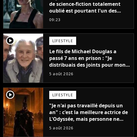
de science-fiction totalement
oublié est pourtant l'un des
meilleurs des années 2010
09:23
player2
LIFESTYLE
Le fils de Michael Douglas a
passé 7 ans en prison : "Je
distribuais des joints pour mon
père"
5 août 2026
player2
LIFESTYLE
"Je n'ai pas travaillé depuis un
an" : c'est la meilleure actrice de
L'Odyssée, mais personne ne
veut lui donner de rôle au
5 août 2026
cinéma