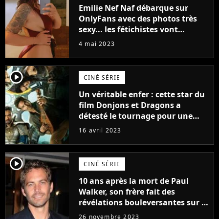
Emilie Nef Naf débarque sur
OnlyFans avec des photos très
sexy... les fétichistes vont
prendre leur pied !
4 mai 2023
player2
CINÉ SÉRIE
Un véritable enfer : cette star du
film Donjons et Dragons a
détesté le tournage pour une
raison très spéciale
16 avril 2023
player2
CINÉ SÉRIE
10 ans après la mort de Paul
Walker, son frère fait des
révélations bouleversantes sur la
réaction des acteurs de Fast and
26 novembre 2023