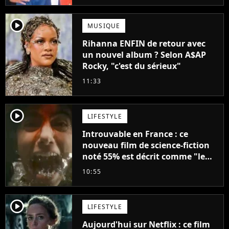
player2
MUSIQUE
Rihanna ENFIN de retour avec
un nouvel album ? Selon A$AP
Rocky, "c'est du sérieux"
11:33
player2
LIFESTYLE
Introuvable en France : ce
nouveau film de science-fiction
noté 55% est décrit comme "le
plus stupide de l'année"
10:55
player2
LIFESTYLE
Aujourd'hui sur Netflix : ce film