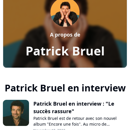
A propos de
Patrick Bruel
Patrick Bruel en interview
Patrick Bruel en interview : "Le
succès rassure"
Patrick Bruel est de retour avec son nouvel
album "Encore une fois". Au micro de
Purecharts, l'artiste se confie sur ses chansons