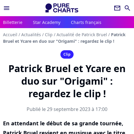
menu
newsletter
search
Billetterie
Star Academy
Charts français
Accueil
/
Actualités
/
Clip
/
Actualité de Patrick Bruel
/
Patrick
Bruel et Ycare en duo sur "Origami" : regardez le clip !
Clip
Patrick Bruel et Ycare en
duo sur "Origami" :
regardez le clip !
Publié le 29 septembre 2023 à 17:00
En attendant le début de sa grande tournée,
Patrick Bruel revient en musique avec le titre