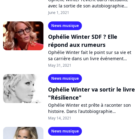
avec la sortie de son autobiographie
"Résilience". Invitée de l'émission
June 1, 2021
"Quotidien", l'ex-chanteuse a révélé...
News musique
Ophélie Winter SDF ? Elle
répond aux rumeurs
Ophélie Winter fait le point sur sa vie et
sa carrière dans un livre événement
"Résilience". Invitée de l'émission "On est
May 31, 2021
en direct" samedi soir, la...
News musique
Ophélie Winter va sortir le livre
"Résilience"
Ophélie Winter est prête à raconter son
histoire. Dans l'autobiographie
"Résilience", qui sortira le 2 juin
May 14, 2021
prochain, l'ancienne star des années 90
racontera...
News musique