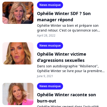
News musique
Ophélie Winter SDF ? Son
manager répond
Ophélie Winter va bien et prépare son
grand retour. C'est ce qu'annonce son
nouveau manager Christopher Davin
April 28, 2022
dans "Gala", revenant sur les rumeurs
disant...
News musique
Ophélie Winter victime
d'agressions sexuelles
Dans son autobiographie "Résilience",
Ophélie Winter se livre pour la première
fois sur les agressions sexuelles dont elle
June 9, 2021
a été victime de 6 à 16 ans....
News musique
Ophélie Winter raconte son
burn-out
Ophélie Winter revient dans l'actualité