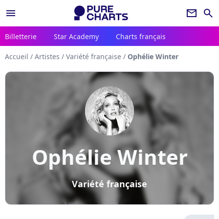
menu
newsletter
search
Billetterie
Star Academy
Charts français
Accueil
/
Artistes
/
Variété française
/
Ophélie Winter
Ophélie Winter
Variété française