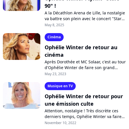
90" !
A la Décathlon Arena de Lille, la nostalgie
va battre son plein avec le concert "Stars
80 / Stars 90 - La Grande Battle !". Autour
May 8, 2025
de Patrick Hernandez,...
Cinéma
Ophélie Winter de retour au
cinéma
Après Dorothée et MC Solaar, c'est au tour
d'Ophélie Winter de faire son grand
retour au cinéma pour la saga
May 23, 2023
"Transformers". En effet, la chanteuse
et...
Musique en TV
Ophélie Winter de retour pour
une émission culte
Attention, nostalgie ! Très discrète ces
derniers temps, Ophélie Winter va faire
son grand retour à la télévision pour le
November 10, 2022
revival d'une émission culte...