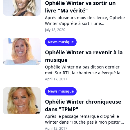
Ophélie Winter va sortir un
livre "Ma vérité"
Après plusieurs mois de silence, Ophélie
Winter s'apprête à sortir une
autobiographie, "Ma vérité". La
July 18, 2020
chanteuse devrait s'y mettre "à nu" pour
faire...
News musique
Ophélie Winter va revenir à la
musique
Ophélie Winter n'a pas dit son dernier
mot. Sur RTL, la chanteuse a évoqué la
période de sa carrière où elle a été "une
April 17, 2017
grosse connasse" avant de teaser...
News musique
Ophélie Winter chroniqueuse
dans "TPMP"
Après le passage remarqué d'Ophélie
Winter dans "Touche pas à mon poste"
pour la promotion du prime de "Scènes
April 12, 2017