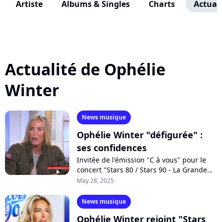
Artiste
Albums & Singles
Charts
Actuali
Actualité de Ophélie
Winter
News musique
Ophélie Winter "défigurée" :
ses confidences
Invitée de l'émission "C à vous" pour le
concert "Stars 80 / Stars 90 - La Grande
Battle !", Ophélie Winter est revenue sur
May 28, 2025
sa relation compliquée avec...
News musique
Ophélie Winter rejoint "Stars