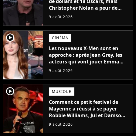
de dollars et 18 Oscars, mais
Christopher Nolan a peur de
tourner un genre de films très
9 août 2026
particulier
player2
CINÉMA
Les nouveaux X-Men sont en
approche : après Jean Grey, les
acteurs qui vont jouer Emma
Frost et Cyclope trouvés !
9 août 2026
player2
MUSIQUE
Comment ce petit festival de
Mayenne a réussi à se payer
Robbie Williams, Jul et Damso
cette année ?
9 août 2026