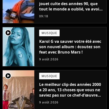
jouet culte des années 90, que
tout le monde a oublié, va avoir
un film
09:18
player2
MUSIQUE
Karol G va sauver votre été avec
son nouvel album : écoutez son
feat avec Bruno Mars !
9 août 2026
player2
MUSIQUE
Le meilleur clip des années 2000
a 20 ans, 13 choses que vous ne
saviez pas sur ce chef-d'œuvre
qui a révolutionné YouTube
9 août 2026