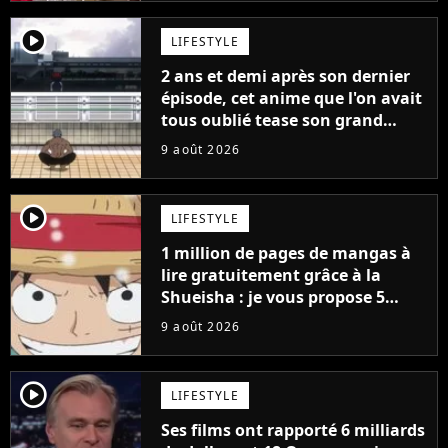
player2
LIFESTYLE
2 ans et demi après son dernier
épisode, cet anime que l'on avait
tous oublié tease son grand
retour
9 août 2026
player2
LIFESTYLE
1 million de pages de mangas à
lire gratuitement grâce à la
Shueisha : je vous propose 5
mangas jamais sortis en France
9 août 2026
à découvrir absolument
player2
LIFESTYLE
Ses films ont rapporté 6 milliards