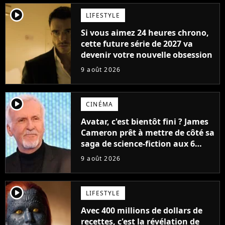
player2
LIFESTYLE
Si vous aimez 24 heures chrono,
cette future série de 2027 va
devenir votre nouvelle obsession
9 août 2026
player2
CINÉMA
Avatar, c'est bientôt fini ? James
Cameron prêt à mettre de côté sa
saga de science-fiction aux 6
milliards de recettes
9 août 2026
player2
LIFESTYLE
Avec 400 millions de dollars de
recettes, c'est la révélation de