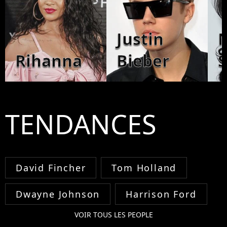
Justin
N
Rihanna
Bieber
S
TENDANCES
David Fincher
Tom Holland
Dwayne Johnson
Harrison Ford
VOIR TOUS LES PEOPLE