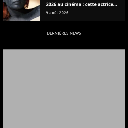
2026 au cinéma : cette actrice
adorée prête à remplacer
9 août 2026
Jennifer Lawrence chez Marvel
DERNIÈRES NEWS