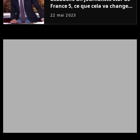
France 5, ce que cela va changer
à la rentrée
22 mai 2023