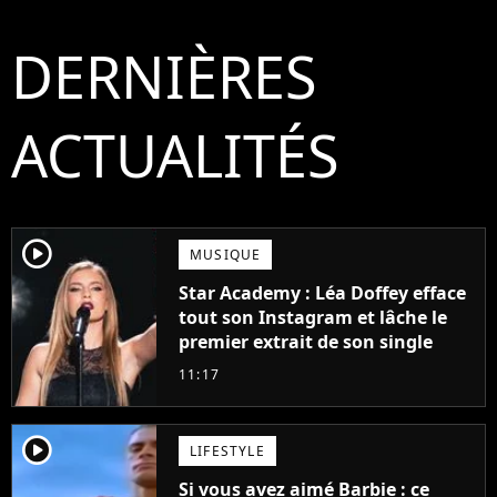
DERNIÈRES
ACTUALITÉS
player2
MUSIQUE
Star Academy : Léa Doffey efface
tout son Instagram et lâche le
premier extrait de son single
11:17
player2
LIFESTYLE
Si vous avez aimé Barbie : ce