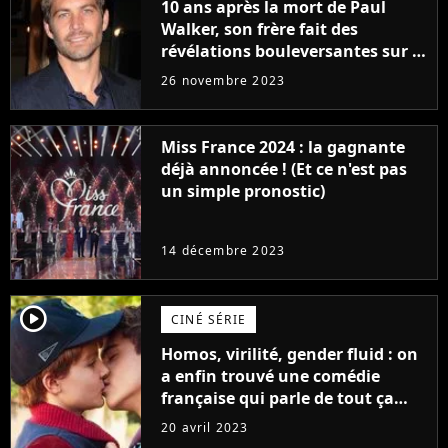
10 ans après la mort de Paul
Walker, son frère fait des
révélations bouleversantes sur la
réaction des acteurs de Fast and
26 novembre 2023
Furious
Miss France 2024 : la gagnante
déjà annoncée ! (Et ce n'est pas
un simple pronostic)
14 décembre 2023
player2
CINÉ SÉRIE
Homos, virilité, gender fluid : on
a enfin trouvé une comédie
française qui parle de tout ça
sans être super ringarde
20 avril 2023