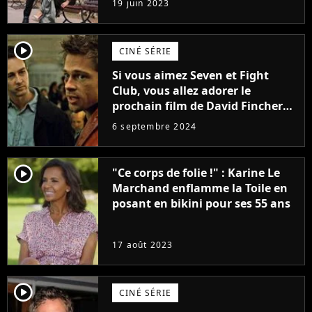
19 juin 2023
(exclu)
player2
CINÉ SÉRIE
Si vous aimez Seven et Fight
Club, vous allez adorer le
prochain film de David Fincher
avec lequel il se réinvente
6 septembre 2024
complètement
player2
"Ce corps de folie !" : Karine Le
Marchand enflamme la Toile en
posant en bikini pour ses 55 ans
17 août 2023
player2
CINÉ SÉRIE