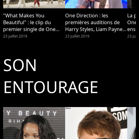
"What Makes You
One Direction : les
La p
Beautiful" : le clip du
premières auditions de
One 
premier single de One
Harry Styles, Liam Payne,
ense
Direction
Zayn Malik, Niall Horan et
ils a
23 juillet 2019
23 juillet 2019
23 juil
Louis Tomlinson avant la
Nata
formation du groupe
SON
ENTOURAGE