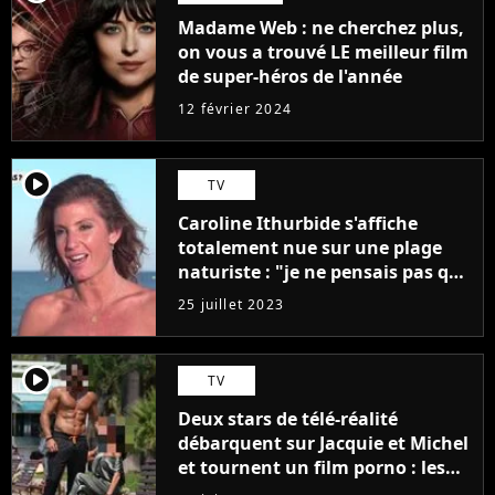
Madame Web : ne cherchez plus,
on vous a trouvé LE meilleur film
de super-héros de l'année
12 février 2024
player2
TV
Caroline Ithurbide s'affiche
totalement nue sur une plage
naturiste : "je ne pensais pas que
j'arriverais à le faire..."
25 juillet 2023
player2
TV
Deux stars de télé-réalité
débarquent sur Jacquie et Michel
et tournent un film porno : les
premières images du tournage