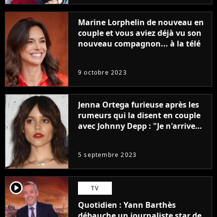
Marine Lorphelin de nouveau en
couple et vous aviez déjà vu son
nouveau compagnon... à la télé
9 octobre 2023
Jenna Ortega furieuse après les
rumeurs qui la disent en couple
avec Johnny Depp : "Je n'arrive
même pas..."
5 septembre 2023
player2
TV
Quotidien : Yann Barthès
débauche un journaliste star de