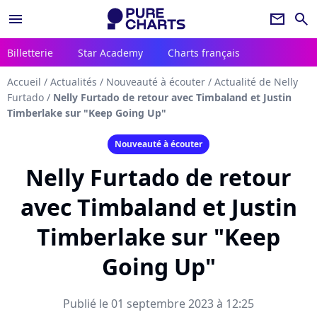
menu
newsletter
search
Billetterie
Star Academy
Charts français
Accueil
/
Actualités
/
Nouveauté à écouter
/
Actualité de Nelly
Furtado
/
Nelly Furtado de retour avec Timbaland et Justin
Timberlake sur "Keep Going Up"
Nouveauté à écouter
Nelly Furtado de retour
avec Timbaland et Justin
Timberlake sur "Keep
Going Up"
Publié le 01 septembre 2023 à 12:25