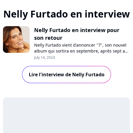
Nelly Furtado en interview
Nelly Furtado en interview pour
son retour
Nelly Furtado vient d'annoncer "7", son nouvel
album qui sortira en septembre, après sept ans
d'absence. Au micro de Purecharts, la star se
July 14, 2024
confie sur son grand retour, le single "Corazon",
ses influences variées et l'impact de ses tubes
Lire l'interview de Nelly Furtado
sur la nouvelle génération.