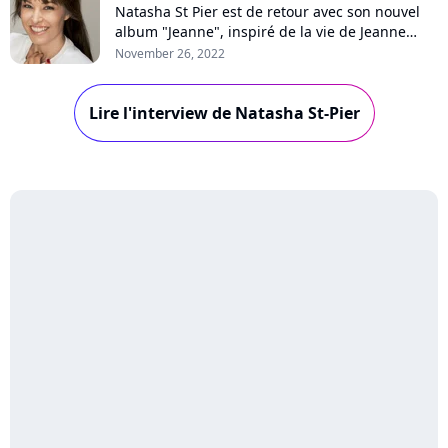
Natasha St Pier est de retour avec son nouvel
album "Jeanne", inspiré de la vie de Jeanne
d'Arc et des écrits de Thérèse de Lisieurs. En
November 26, 2022
interview pour Purecharts, l'artiste se confie sur
ces figures féministes, l'étiquette de chanteuse
Lire l'interview de Natasha St-Pier
spirituelle ou encore sa tournée des églises.