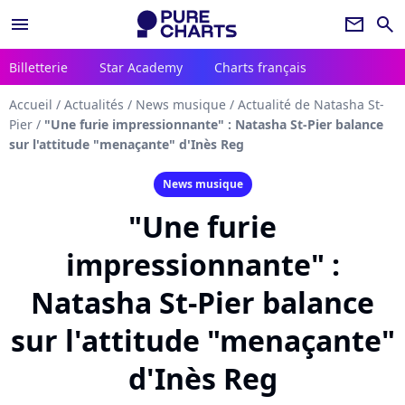
menu
newsletter
search
Billetterie
Star Academy
Charts français
Accueil
/
Actualités
/
News musique
/
Actualité de Natasha St-
Pier
/
"Une furie impressionnante" : Natasha St-Pier balance
sur l'attitude "menaçante" d'Inès Reg
News musique
"Une furie
impressionnante" :
Natasha St-Pier balance
sur l'attitude "menaçante"
d'Inès Reg