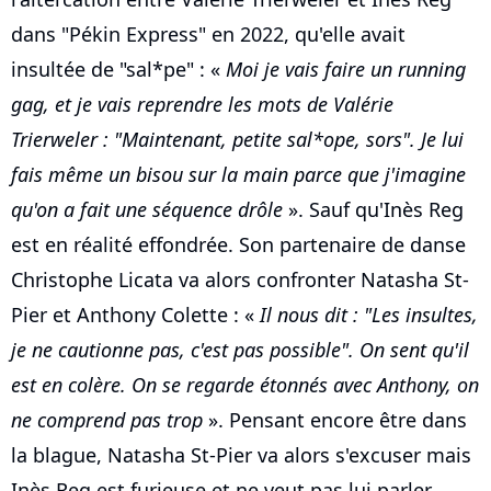
dans "Pékin Express" en 2022, qu'elle avait
insultée de "sal*pe" : «
Moi je vais faire un running
gag, et je vais reprendre les mots de Valérie
Trierweler : "Maintenant, petite sal*ope, sors". Je lui
fais même un bisou sur la main parce que j'imagine
qu'on a fait une séquence drôle
». Sauf qu'Inès Reg
est en réalité effondrée. Son partenaire de danse
Christophe Licata va alors confronter Natasha St-
Pier et Anthony Colette : «
Il nous dit : "Les insultes,
je ne cautionne pas, c'est pas possible". On sent qu'il
est en colère. On se regarde étonnés avec Anthony, on
ne comprend pas trop
». Pensant encore être dans
la blague, Natasha St-Pier va alors s'excuser mais
Inès Reg est furieuse et ne veut pas lui parler,