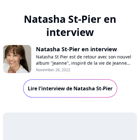
Natasha St-Pier en
interview
Natasha St-Pier en interview
Natasha St Pier est de retour avec son nouvel
album "Jeanne", inspiré de la vie de Jeanne
d'Arc et des écrits de Thérèse de Lisieurs. En
November 26, 2022
interview pour Purecharts, l'artiste se confie sur
ces figures féministes, l'étiquette de chanteuse
Lire l'interview de Natasha St-Pier
spirituelle ou encore sa tournée des églises.