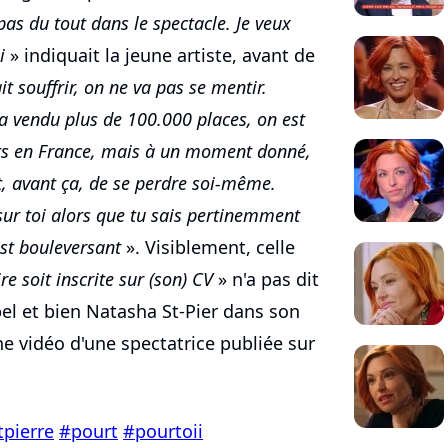
pas du tout dans le spectacle. Je veux
i
» indiquait la jeune artiste, avant de
it souffrir, on ne va pas se mentir.
 a vendu plus de 100.000 places, on est
ts en France, mais à un moment donné,
t, avant ça, de se perdre soi-même.
sur toi alors que tu sais pertinemment
'est bouleversant
». Visiblement, celle
re soit inscrite sur (son) CV
» n'a pas dit
bel et bien Natasha St-Pier dans son
e vidéo d'une spectatrice publiée sur
pierre
#pourt
#pourtoii