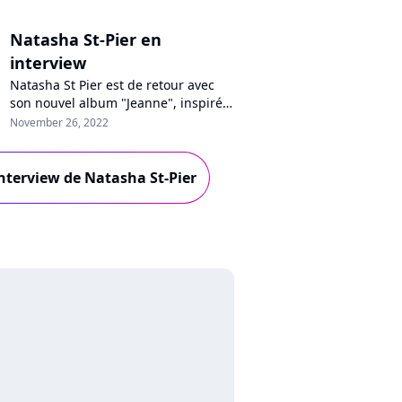
Natasha St-Pier en
interview
Natasha St Pier est de retour avec
son nouvel album "Jeanne", inspiré
de la vie de Jeanne d'Arc et des écrits
November 26, 2022
de Thérèse de Lisieurs. En interview
pour Purecharts, l'artiste se confie
sur ces figures féministes, l'étiquette
'interview de Natasha St-Pier
de chanteuse spirituelle ou encore
sa tournée des églises.