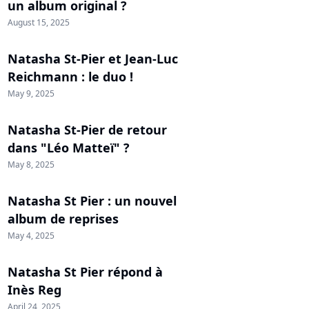
un album original ?
August 15, 2025
Natasha St-Pier et Jean-Luc
Reichmann : le duo !
May 9, 2025
Natasha St-Pier de retour
dans "Léo Matteï" ?
May 8, 2025
Natasha St Pier : un nouvel
album de reprises
May 4, 2025
Natasha St Pier répond à
Inès Reg
April 24, 2025