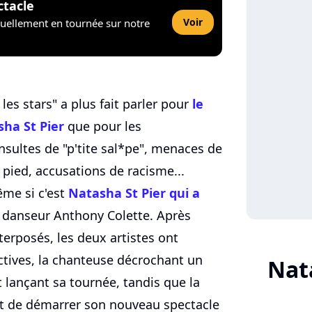
ctacle
Voir
tuellement en tournée sur notre
es stars" a plus fait parler pour
le
sha St Pier
que pour les
nsultes de "p'tite sal*pe", menaces de
pied, accusations de racisme...
même si c'est
Natasha St Pier qui a
 danseur Anthony Colette. Après
terposés, les deux artistes ont
ectives, la chanteuse décrochant un
Nat
 lançant sa tournée, tandis que la
t de démarrer son nouveau spectacle