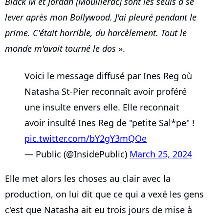
Black M et Jordan [Mouillerac] sont les seuls à se
lever après mon Bollywood. J'ai pleuré pendant le
prime. C'était horrible, du harcèlement. Tout le
monde m'avait tourné le dos
».
Voici le message diffusé par Ines Reg où
Natasha St-Pier reconnaît avoir proféré
une insulte envers elle. Elle reconnait
avoir insulté Ines Reg de "petite Sal*pe" !
pic.twitter.com/bY2gY3mQOe
— Public (@InsidePublic)
March 25, 2024
Elle met alors les choses au clair avec la
production, on lui dit que ce qui a vexé les gens
c'est que Natasha ait eu trois jours de mise à