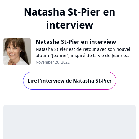
Natasha St-Pier en
interview
Natasha St-Pier en interview
Natasha St Pier est de retour avec son nouvel
album "Jeanne", inspiré de la vie de Jeanne
d'Arc et des écrits de Thérèse de Lisieurs. En
November 26, 2022
interview pour Purecharts, l'artiste se confie sur
ces figures féministes, l'étiquette de chanteuse
Lire l'interview de Natasha St-Pier
spirituelle ou encore sa tournée des églises.