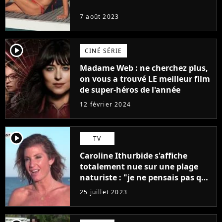
7 août 2023
player2
CINÉ SÉRIE
Madame Web : ne cherchez plus,
on vous a trouvé LE meilleur film
de super-héros de l'année
12 février 2024
player2
TV
Caroline Ithurbide s'affiche
totalement nue sur une plage
naturiste : "je ne pensais pas que
j'arriverais à le faire..."
25 juillet 2023