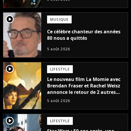
player2
MUSIQUE
Ce célèbre chanteur des années
80 nous a quittés
5 août 2026
player2
LIFESTYLE
Le nouveau film La Momie avec
Brendan Fraser et Rachel Weisz
annonce le retour de 2 autres
personnages emblématiques de
5 août 2026
la saga
player2
LIFESTYLE
Star Wars : 50 ans après, une