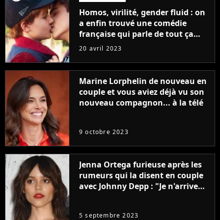
Homos, virilité, gender fluid : on
a enfin trouvé une comédie
française qui parle de tout ça
sans être super ringarde
20 avril 2023
Marine Lorphelin de nouveau en
couple et vous aviez déjà vu son
nouveau compagnon... à la télé
9 octobre 2023
Jenna Ortega furieuse après les
rumeurs qui la disent en couple
avec Johnny Depp : "Je n'arrive
même pas..."
5 septembre 2023