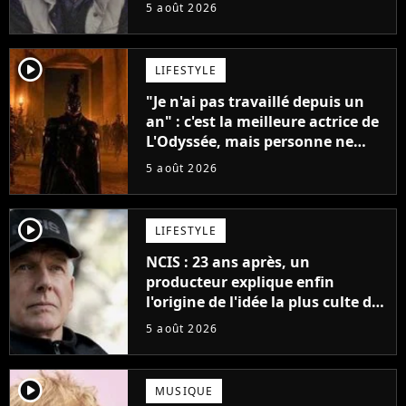
père"
5 août 2026
player2
LIFESTYLE
"Je n'ai pas travaillé depuis un
an" : c'est la meilleure actrice de
L'Odyssée, mais personne ne
veut lui donner de rôle au
5 août 2026
cinéma
player2
LIFESTYLE
NCIS : 23 ans après, un
producteur explique enfin
l'origine de l'idée la plus culte de
la série (et on ne parle pas du
5 août 2026
bateau)
player2
MUSIQUE