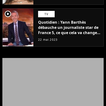
player2
TV
Quotidien : Yann Barthès
débauche un journaliste star de
France 5, ce que cela va changer
à la rentrée
22 mai 2023