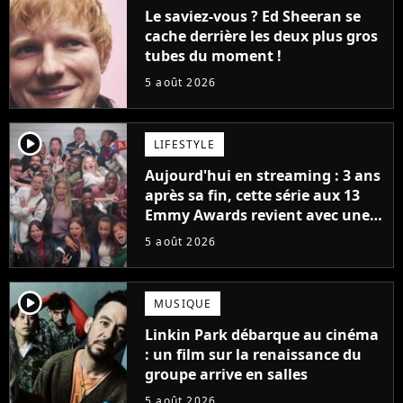
Le saviez-vous ? Ed Sheeran se
cache derrière les deux plus gros
tubes du moment !
5 août 2026
player2
LIFESTYLE
Aujourd'hui en streaming : 3 ans
après sa fin, cette série aux 13
Emmy Awards revient avec une
suite... totalement différente
5 août 2026
player2
MUSIQUE
Linkin Park débarque au cinéma
: un film sur la renaissance du
groupe arrive en salles
5 août 2026