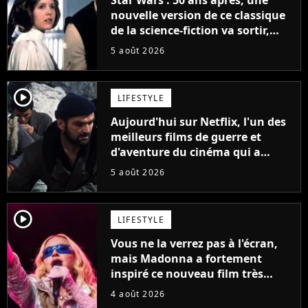
nouvelle version de ce classique
de la science-fiction va sortir,
mais on ne la verra jamais en
5 août 2026
France
player2
LIFESTYLE
Aujourd'hui sur Netflix, l'un des
meilleurs films de guerre et
d'aventure du cinéma qui a
connu un succès retentissant à
5 août 2026
son époque
player2
LIFESTYLE
Vous ne la verrez pas à l'écran,
mais Madonna a fortement
inspiré ce nouveau film très
attendu
4 août 2026