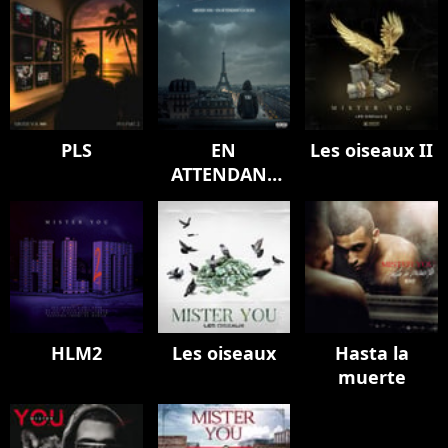
PLS
EN
Les oiseaux II
ATTENDANT
LA SUITE
HLM2
Les oiseaux
Hasta la
muerte