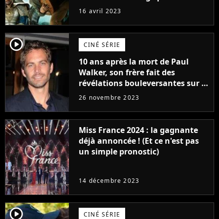
raison très spéciale
16 avril 2023
player2
CINÉ SÉRIE
10 ans après la mort de Paul
Walker, son frère fait des
révélations bouleversantes sur la
réaction des acteurs de Fast and
26 novembre 2023
Furious
Miss France 2024 : la gagnante
déjà annoncée ! (Et ce n'est pas
un simple pronostic)
14 décembre 2023
player2
CINÉ SÉRIE