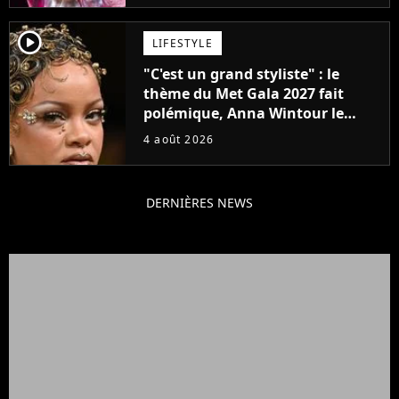
player2
LIFESTYLE
"C'est un grand styliste" : le
thème du Met Gala 2027 fait
polémique, Anna Wintour le
défend
4 août 2026
DERNIÈRES NEWS