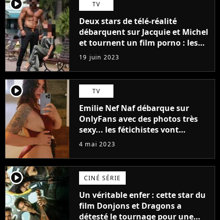
player2
TV
Deux stars de télé-réalité
débarquent sur Jacquie et Michel
et tournent un film porno : les
premières images du tournage
19 juin 2023
(exclu)
player2
TV
Emilie Nef Naf débarque sur
OnlyFans avec des photos très
sexy... les fétichistes vont
prendre leur pied !
4 mai 2023
player2
CINÉ SÉRIE
Un véritable enfer : cette star du
film Donjons et Dragons a
détesté le tournage pour une