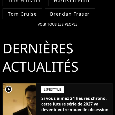
Tom Holland
Harrison Ford
Tom Cruise
Brendan Fraser
VOIR TOUS LES PEOPLE
DERNIÈRES
ACTUALITÉS
player2
LIFESTYLE
Si vous aimez 24 heures chrono,
cette future série de 2027 va
devenir votre nouvelle obsession