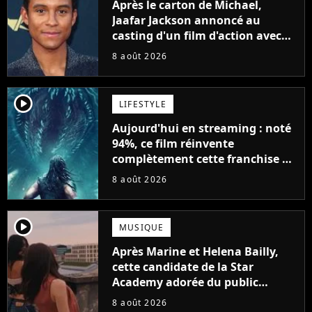
Après le carton de Michael,
Jaafar Jackson annoncé au
casting d'un film d'action avec
Will Smith
8 août 2026
player2
LIFESTYLE
Aujourd'hui en streaming : noté
94%, ce film réinvente
complètement cette franchise de
science-fiction vieille de 40 ans
8 août 2026
player2
MUSIQUE
Après Marine et Helena Bailly,
cette candidate de la Star
Academy adorée du public
annonce son premier album,
8 août 2026