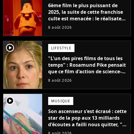
6ème film le plus puissant de
2025, la suite de cette franchise
culte est menacée : le réalisateur
claque la porte pour "différends
8 août 2026
créatifs"
player2
LIFESTYLE
"L'un des pires films de tous les
temps" : Rosamund Pike pensait
que ce film d'action de science-
fiction avec Dwayne Johnson
8 août 2026
mettrait fin à sa carrière
player2
MUSIQUE
Son ascenseur s'est écrasé : cette
star de la pop aux 13 milliards
d'écoutes a failli nous quitter, "Je
pensais ne plus jamais chanter"
8 août 2026