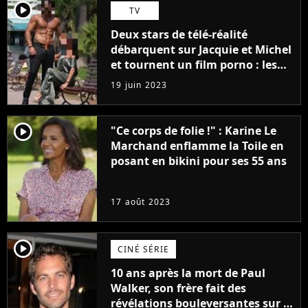
player2
TV
Deux stars de télé-réalité
débarquent sur Jacquie et Michel
et tournent un film porno : les
premières images du tournage
19 juin 2023
(exclu)
player2
"Ce corps de folie !" : Karine Le
Marchand enflamme la Toile en
posant en bikini pour ses 55 ans
17 août 2023
player2
CINÉ SÉRIE
10 ans après la mort de Paul
Walker, son frère fait des
révélations bouleversantes sur la