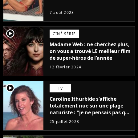
7 août 2023
player2
CINÉ SÉRIE
Madame Web : ne cherchez plus,
on vous a trouvé LE meilleur film
de super-héros de l'année
12 février 2024
player2
TV
Caroline Ithurbide s'affiche
totalement nue sur une plage
naturiste : "je ne pensais pas que
j'arriverais à le faire..."
25 juillet 2023