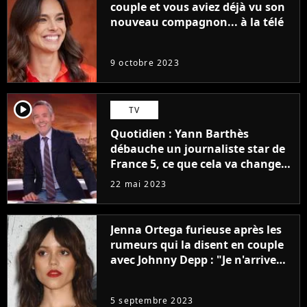
couple et vous aviez déjà vu son
nouveau compagnon... à la télé
9 octobre 2023
player2
TV
Quotidien : Yann Barthès
débauche un journaliste star de
France 5, ce que cela va changer
à la rentrée
22 mai 2023
Jenna Ortega furieuse après les
rumeurs qui la disent en couple
avec Johnny Depp : "Je n'arrive
même pas..."
5 septembre 2023