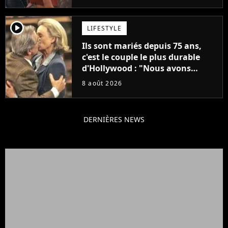
"C'est tellement puissant"
player2
LIFESTYLE
Ils sont mariés depuis 75 ans,
c'est le couple le plus durable
d'Hollywood : "Nous avons
avancé jour après jour, et les
8 août 2026
jours se sont transformés en
décennies"
DERNIÈRES NEWS