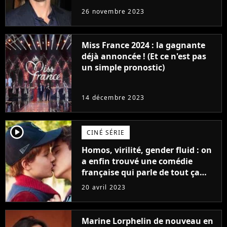
réaction des acteurs de Fast and
26 novembre 2023
Furious
Miss France 2024 : la gagnante
déjà annoncée ! (Et ce n'est pas
un simple pronostic)
14 décembre 2023
player2
CINÉ SÉRIE
Homos, virilité, gender fluid : on
a enfin trouvé une comédie
française qui parle de tout ça
sans être super ringarde
20 avril 2023
Marine Lorphelin de nouveau en