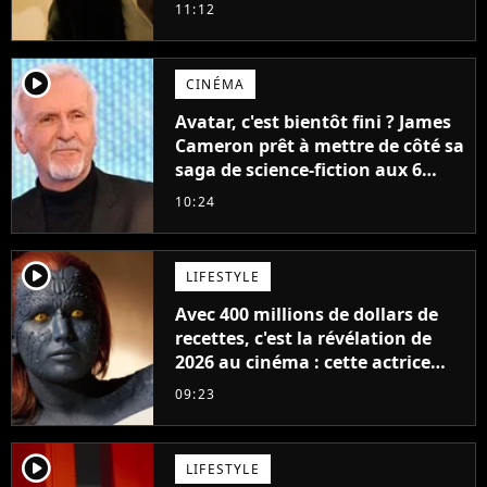
11:12
player2
CINÉMA
Avatar, c'est bientôt fini ? James
Cameron prêt à mettre de côté sa
saga de science-fiction aux 6
milliards de recettes
10:24
player2
LIFESTYLE
Avec 400 millions de dollars de
recettes, c'est la révélation de
2026 au cinéma : cette actrice
adorée prête à remplacer
09:23
Jennifer Lawrence chez Marvel
player2
LIFESTYLE