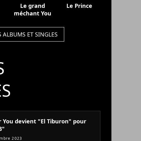
Le grand
Le Prince
méchant You
S ALBUMS ET SINGLES
S
ÉS
r You devient "El Tiburon" pour
3"
embre 2023