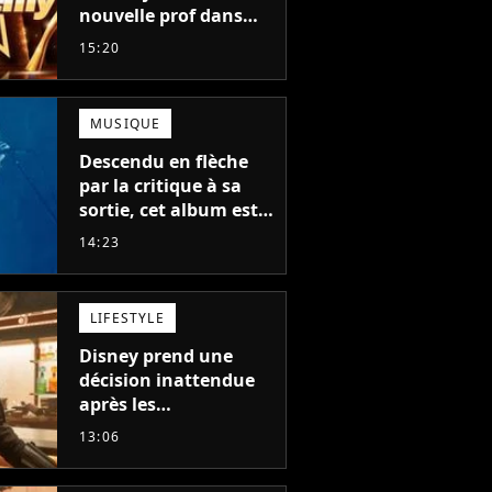
nouvelle prof dans
The Voice et aux
15:20
Enfoirés
MUSIQUE
Descendu en flèche
par la critique à sa
sortie, cet album est
en train de devenir le
14:23
plus populaire de son
auteur
LIFESTYLE
Disney prend une
décision inattendue
après les
"performances
13:06
mitigées" de Vaiana
et The Mandalorian &