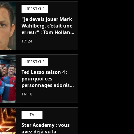
LIFESTYLE
"Je devais jouer Mark
Wahlberg, c'était une
erreur" : Tom Holland,
la star de Spider-Man,
17:24
ne referait pas ce
blockbuster
LIFESTYLE
Ted Lasso saison 4 :
pourquoi ces
personnages adorés
des fans ne sont pas
16:18
dans la suite ?
TV
Star Academy : vous
avez déjà vu la