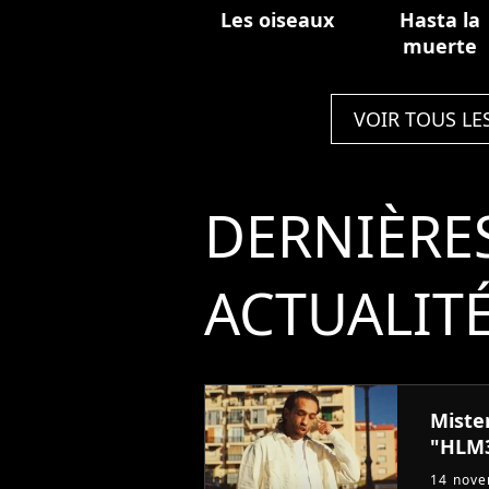
Les oiseaux
Hasta la
muerte
VOIR TOUS LE
DERNIÈRE
ACTUALIT
Miste
"HLM
14 nov