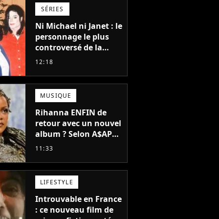
Grogu au box-office
SÉRIES
Ni Michael ni Janet : le
personnage le plus
controversé de la
famille Jackson va
12:18
avoir le droit à sa
propre série
MUSIQUE
Rihanna ENFIN de
retour avec un nouvel
album ? Selon A$AP
Rocky, "c'est du
11:33
sérieux"
LIFESTYLE
Introuvable en France
: ce nouveau film de