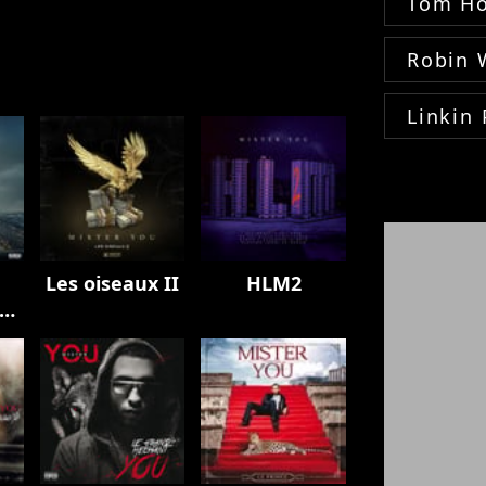
Tom Ho
Robin 
Linkin 
Les oiseaux II
HLM2
LA