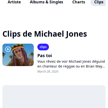
Artiste
Albums & Singles
Charts
Clips
Clips de Michael Jones
clips
player2
Pas toi
Vous rêviez de voir Michael Jones déguisé
en chanteur de reggae ou en Brian May ?
C'est fait ! L'artiste dévoile un clip délirant
March 28, 2020
pour le tube de Jean-Jacques...