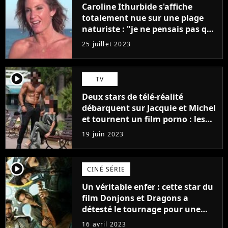
Caroline Ithurbide s'affiche
totalement nue sur une plage
naturiste : "je ne pensais pas que
j'arriverais à le faire..."
25 juillet 2023
player2
TV
Deux stars de télé-réalité
débarquent sur Jacquie et Michel
et tournent un film porno : les
premières images du tournage
19 juin 2023
(exclu)
player2
CINÉ SÉRIE
Un véritable enfer : cette star du
film Donjons et Dragons a
détesté le tournage pour une
raison très spéciale
16 avril 2023