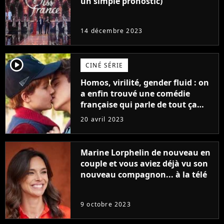
un simple pronostic)
14 décembre 2023
player2
CINÉ SÉRIE
Homos, virilité, gender fluid : on
a enfin trouvé une comédie
française qui parle de tout ça
sans être super ringarde
20 avril 2023
Marine Lorphelin de nouveau en
couple et vous aviez déjà vu son
nouveau compagnon... à la télé
9 octobre 2023