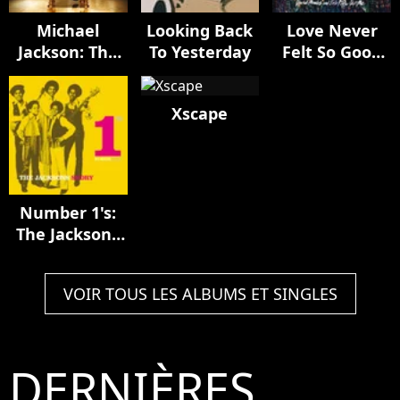
Michael
Looking Back
Love Never
Jackson: The
To Yesterday
Felt So Good
Complete
(remixes)
Remix Suite
Xscape
Number 1's:
The Jacksons
Story
VOIR TOUS LES ALBUMS ET SINGLES
DERNIÈRES