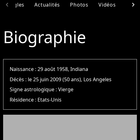
chevron_left
chevron_right
& Singles
Actualités
Photos
Vidéos
Ento
Biographie
Naissance :
29 août 1958, Indiana
Décès :
le 25 juin 2009 (50 ans), Los Angeles
Signe astrologique :
Vierge
Résidence :
Etats-Unis