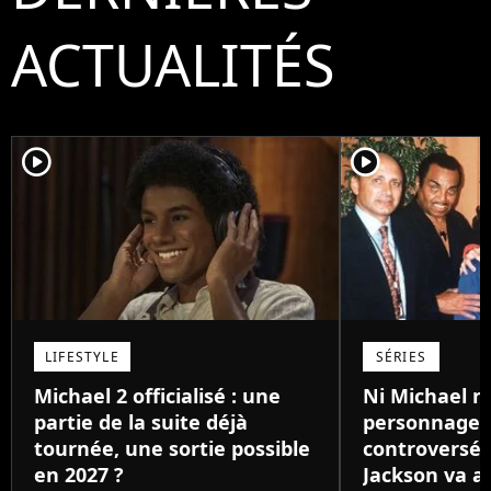
ACTUALITÉS
player2
player2
LIFESTYLE
SÉRIES
Michael 2 officialisé : une
Ni Michael ni
partie de la suite déjà
personnage l
tournée, une sortie possible
controversé d
en 2027 ?
Jackson va av