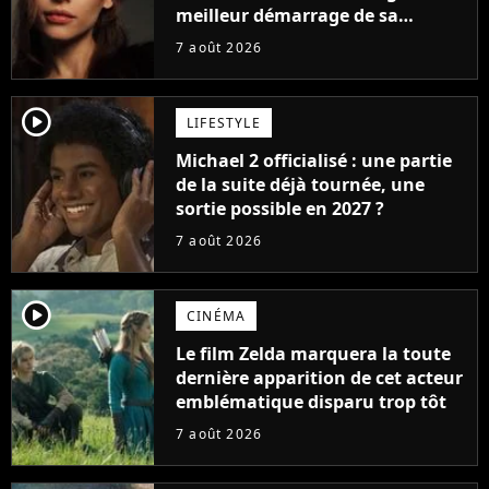
meilleur démarrage de sa
carrière avec son album Petal
7 août 2026
player2
LIFESTYLE
Michael 2 officialisé : une partie
de la suite déjà tournée, une
sortie possible en 2027 ?
7 août 2026
player2
CINÉMA
Le film Zelda marquera la toute
dernière apparition de cet acteur
emblématique disparu trop tôt
7 août 2026