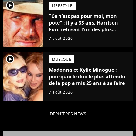
player2
LIFESTYLE
"Ce n'est pas pour moi, mon
pote" : il y a 33 ans, Harrison
Ford refusait l'un des plus
grands succès de tous les temps
7 août 2026
player2
MUSIQUE
Madonna et Kylie Minogue :
pourquoi le duo le plus attendu
de la pop a mis 25 ans à se faire
7 août 2026
DERNIÈRES NEWS