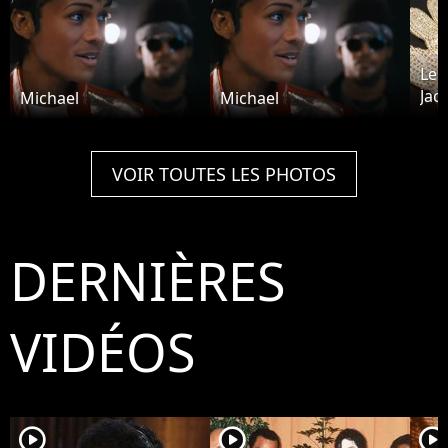
Le 
Jac
Michael
Michael
plu
VOIR TOUTES LES PHOTOS
DERNIÈRES
VIDÉOS
player2
player2
player2