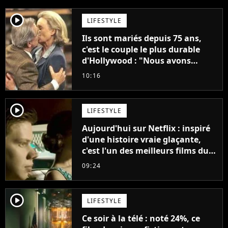
player2
LIFESTYLE
Ils sont mariés depuis 75 ans,
c'est le couple le plus durable
d'Hollywood : "Nous avons
avancé jour après jour, et les
10:16
jours se sont transformés en
décennies"
player2
LIFESTYLE
Aujourd'hui sur Netflix : inspiré
d'une histoire vraie glaçante,
c'est l'un des meilleurs films du
21ème siècle
09:24
player2
LIFESTYLE
Ce soir à la télé : noté 24%, ce