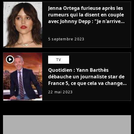
Jenna Ortega furieuse après les
rumeurs qui la disent en couple
avec Johnny Depp : "Je n'arrive
même pas..."
5 septembre 2023
player2
TV
Quotidien : Yann Barthès
débauche un journaliste star de
France 5, ce que cela va changer
à la rentrée
22 mai 2023