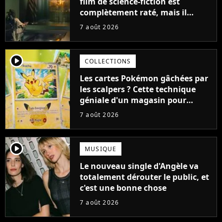
film de science-fiction est
complètement raté, mais il
aurait pu être encore pire à
7 août 2026
cause de son acteur
player2
COLLECTIONS
Les cartes Pokémon gâchées par
les scalpers ? Cette technique
géniale d'un magasin pour
ruiner les revendeurs
7 août 2026
player2
MUSIQUE
Le nouveau single d'Angèle va
totalement dérouter le public, et
c'est une bonne chose
7 août 2026