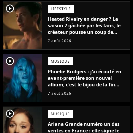
player2
LIFESTYLE
Heated Rivalry en danger ? La
saison 2 gâchée par les fans, le
créateur pousse un coup de
gueule
7 août 2026
player2
MUSIQUE
Phoebe Bridgers : j'ai écouté en
avant-première son nouvel
album, c'est le bijou de la fin
d'été
7 août 2026
player2
MUSIQUE
Ariana Grande numéro un des
ventes en France : elle signe le