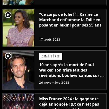
player2
"Ce corps de folie !" : Karine Le
Marchand enflamme la Toile en
posant en bikini pour ses 55 ans
17 août 2023
player2
CINÉ SÉRIE
10 ans après la mort de Paul
Walker, son frère fait des
révélations bouleversantes sur la
réaction des acteurs de Fast and
26 novembre 2023
Furious
Miss France 2024 : la gagnante
déjà annoncée ! (Et ce n'est pas