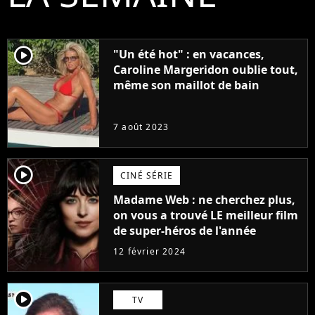
player2
"Un été hot" : en vacances,
Caroline Margeridon oublie tout,
même son maillot de bain
7 août 2023
player2
CINÉ SÉRIE
Madame Web : ne cherchez plus,
on vous a trouvé LE meilleur film
de super-héros de l'année
12 février 2024
player2
TV