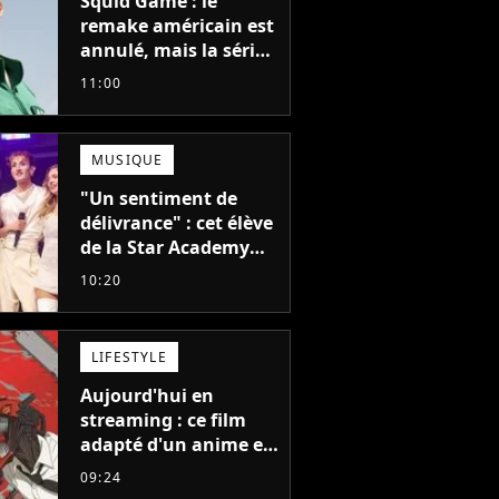
Squid Game : le
remake américain est
annulé, mais la série
la plus vue sur Netflix
11:00
pourrait avoir une
version française
MUSIQUE
"Un sentiment de
délivrance" : cet élève
de la Star Academy
balance après la fin
10:20
de la tournée
LIFESTYLE
Aujourd'hui en
streaming : ce film
adapté d'un anime et
noté 98% est à voir
09:24
absolument... sinon