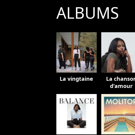
ALBUMS
La vingtaine
La chanso
d'amour