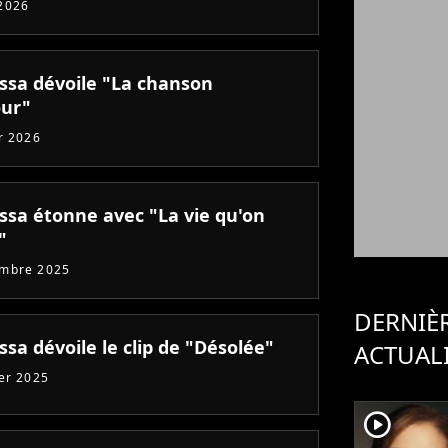
2026
ssa dévoile "La chanson
ur"
er 2026
ssa étonne avec "La vie qu'on
"
embre 2025
DERNIÈ
sa dévoile le clip de "Désolée"
ACTUAL
ier 2025
player2