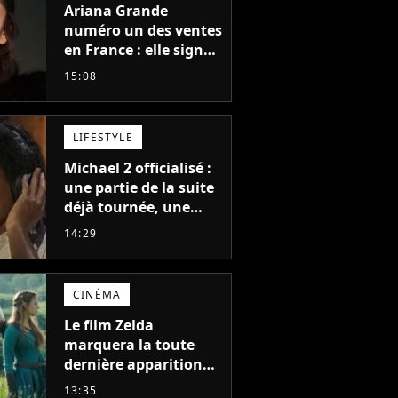
Ariana Grande
numéro un des ventes
en France : elle signe
le meilleur démarrage
15:08
de sa carrière avec
son album Petal
LIFESTYLE
Michael 2 officialisé :
une partie de la suite
déjà tournée, une
sortie possible en
14:29
2027 ?
CINÉMA
Le film Zelda
marquera la toute
dernière apparition
de cet acteur
13:35