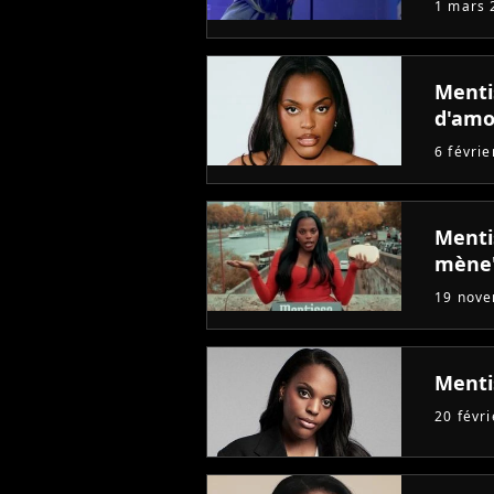
1 mars 
Menti
d'amo
6 févri
Menti
mène
19 nov
Mentis
20 févr