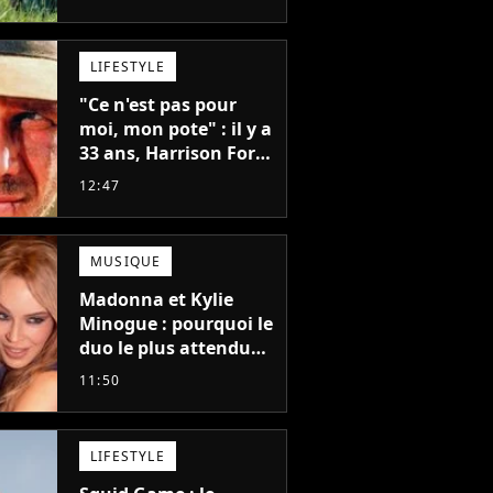
emblématique
disparu trop tôt
LIFESTYLE
"Ce n'est pas pour
moi, mon pote" : il y a
33 ans, Harrison Ford
refusait l'un des plus
12:47
grands succès de tous
les temps
MUSIQUE
Madonna et Kylie
Minogue : pourquoi le
duo le plus attendu
de la pop a mis 25 ans
11:50
à se faire
LIFESTYLE