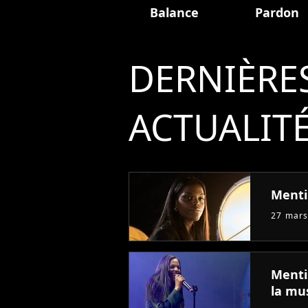
Balance
Pardon
DERNIÈRE
ACTUALIT
Menti
27 mars
Menti
la mu