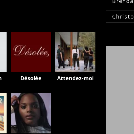
Brenda
Christ
n
Désolée
Attendez-moi