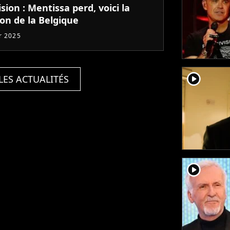
sion : Mentissa perd, voici la
on de la Belgique
er 2025
player2
LES ACTUALITÉS
player2