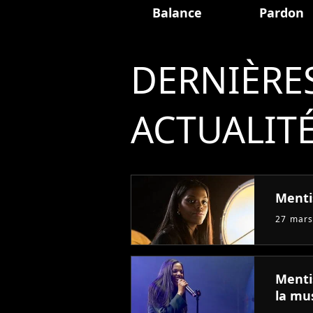
Balance
Pardon
DERNIÈRE
ACTUALIT
Menti
27 mars
Menti
la mu