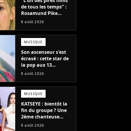
"L'un des pires films
de tous les temps" :
Rosamund Pike
pensait que ce film
8 août 2026
d'action de science-
fiction avec Dwayne
Johnson mettrait fin à
MUSIQUE
sa carrière
Son ascenseur s'est
écrasé : cette star de
la pop aux 13
milliards d'écoutes a
8 août 2026
failli nous quitter, "Je
pensais ne plus
jamais chanter"
MUSIQUE
KATSEYE : bientôt la
fin du groupe ? Une
2ème chanteuse
s'éloigne en 6 mois,
8 août 2026
"Prendre cette