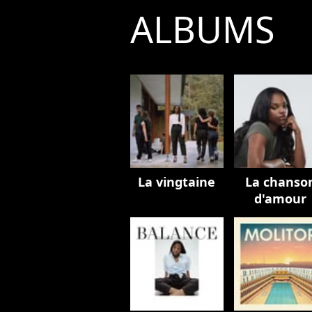
ALBUMS
La vingtaine
La chanso
d'amour