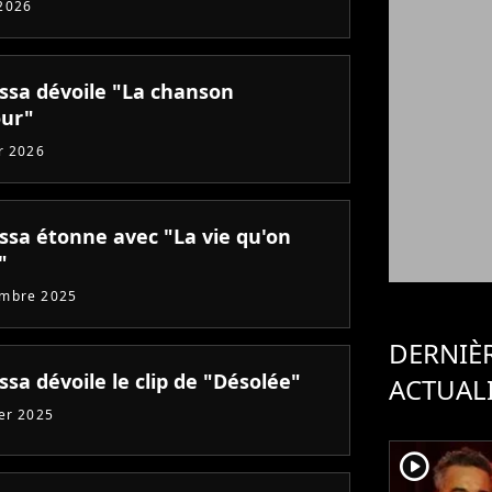
2026
ssa dévoile "La chanson
ur"
er 2026
ssa étonne avec "La vie qu'on
"
embre 2025
DERNIÈ
sa dévoile le clip de "Désolée"
ACTUAL
ier 2025
player2