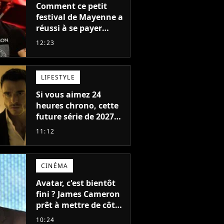
Comment ce petit
festival de Mayenne a
réussi à se payer
Robbie Williams, Jul et
12:23
Damso cette année ?
LIFESTYLE
Si vous aimez 24
heures chrono, cette
future série de 2027
va devenir votre
11:12
nouvelle obsession
CINÉMA
Avatar, c'est bientôt
fini ? James Cameron
prêt à mettre de côté
sa saga de science-
10:24