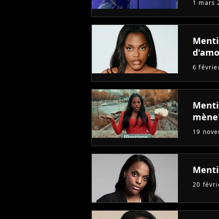
1 mars 
Menti
d'amo
6 févri
Menti
mène
19 nov
Mentis
20 févr