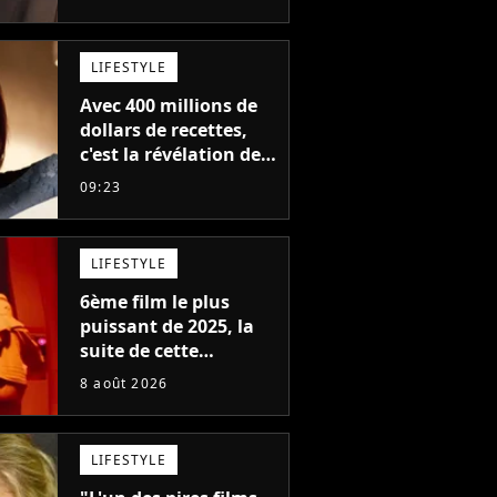
fiction aux 6 milliards
de recettes
LIFESTYLE
Avec 400 millions de
dollars de recettes,
c'est la révélation de
2026 au cinéma : cette
09:23
actrice adorée prête à
remplacer Jennifer
Lawrence chez Marvel
LIFESTYLE
6ème film le plus
puissant de 2025, la
suite de cette
franchise culte est
8 août 2026
menacée : le
réalisateur claque la
porte pour "différends
LIFESTYLE
créatifs"