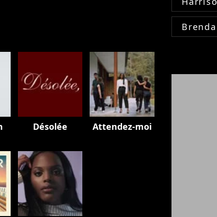
Harris
Brenda
n
Désolée
Attendez-moi