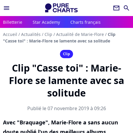
menu
newsletter
search
Billetterie
Star Academy
Charts français
Accueil
/
Actualités
/
Clip
/
Actualité de Marie-Flore
/
Clip
"Casse toi" : Marie-Flore se lamente avec sa solitude
Clip
Clip "Casse toi" : Marie-
Flore se lamente avec sa
solitude
Publié le 07 novembre 2019 à 09:26
Avec "Braquage", Marie-Flore a sans aucun
doute publié l'un des meilleurs albums