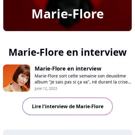
Marie-Flore
Marie-Flore en interview
Marie-Flore en interview
Marie-Flore sort cette semaine son deuxième
album "Je sais pas si ça va", né durant la crise
sanitaire. Son ouverture musicale aidée par
June 12, 2022
Dua Lipa, l'accueil radio de "Mal barré", sa
mélancolie inée ou le jeunisme ambiant dans la
Lire l'interview de Marie-Flore
société et dans la musique : interview avec une
chanteuse en pleine éclosion !