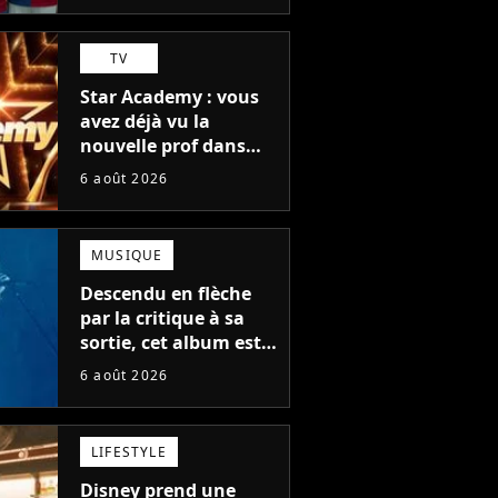
TV
Star Academy : vous
avez déjà vu la
nouvelle prof dans
The Voice et aux
6 août 2026
Enfoirés
MUSIQUE
Descendu en flèche
par la critique à sa
sortie, cet album est
en train de devenir le
6 août 2026
plus populaire de son
auteur
LIFESTYLE
Disney prend une