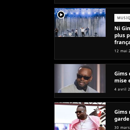
player2
MUSI
Ni Gim
plus 
frança
12 mai 
Gims 
mise 
4 avril 
Gims 
garde
30 mars