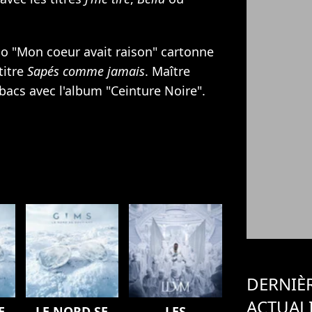
o "Mon coeur avait raison" cartonne
titre
Sapés comme jamais
. Maître
bacs avec l'album "Ceinture Noire".
DERNIÈ
ACTUAL
E
LE NORD SE
LES