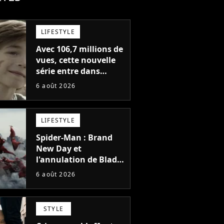
LIFESTYLE
Avec 106,7 millions de
vues, cette nouvelle
série entre dans
l'histoire de Netflix en
6 août 2026
seulement 48 jours
LIFESTYLE
Spider-Man : Brand
New Day et
l'annulation de Blade
montrent que Marvel
6 août 2026
n'est plus capable de
faire quoi que ce soit
de simple
STYLE