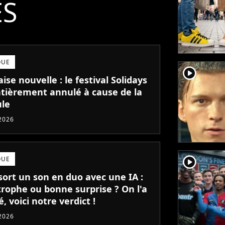
ÉS
QUE
player2
se nouvelle : le festival Solidays
ntièrement annulé à cause de la
ule
 2026
player2
QUE
sort un son en duo avec une IA :
trophe ou bonne surprise ? On l'a
, voici notre verdict !
 2026