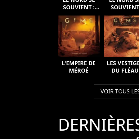
SOUVIENT :
SOUVIEN
L'ODYSSÉE
L'EMPIRE DE
LES VESTIG
MÉROÉ
DU FLÉAU
(Version
deluxe)
VOIR TOUS LE
DERNIÈRE