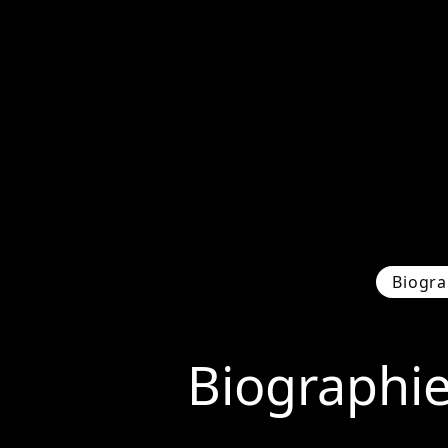
Biogra
Biographi