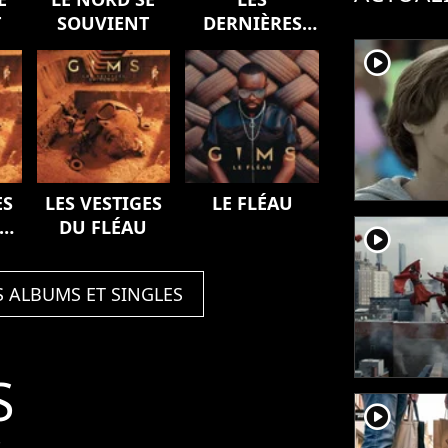
T
SOUVIENT
DERNIÈRES
VOLONTÉS DE
player2
MOZART
(SYMPHONY)
ES
LES VESTIGES
LE FLÉAU
DU FLÉAU
player2
S ALBUMS ET SINGLES
S
player2