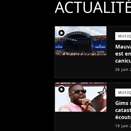
ACTUALIT
player2
MUSI
Mauvai
est e
canic
26 juin
player2
MUSI
Gims 
catas
écouté
19 juin