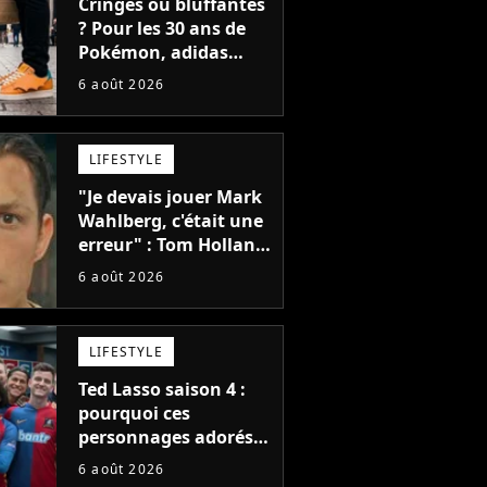
Cringes ou bluffantes
? Pour les 30 ans de
Pokémon, adidas
dévoile une énorme
6 août 2026
collection de sneakers
et je ne sais pas quoi
en penser
LIFESTYLE
"Je devais jouer Mark
Wahlberg, c'était une
erreur" : Tom Holland,
la star de Spider-Man,
6 août 2026
ne referait pas ce
blockbuster
LIFESTYLE
Ted Lasso saison 4 :
pourquoi ces
personnages adorés
des fans ne sont pas
6 août 2026
dans la suite ?