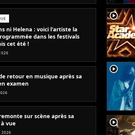
player2
QUE
s ni Helena : voici l'artiste la
programmée dans les festivals
is cet été !
2026
player2
de retour en musique après sa
en examen
2026
remonte sur scène après sa
player2
 à vue
 2026