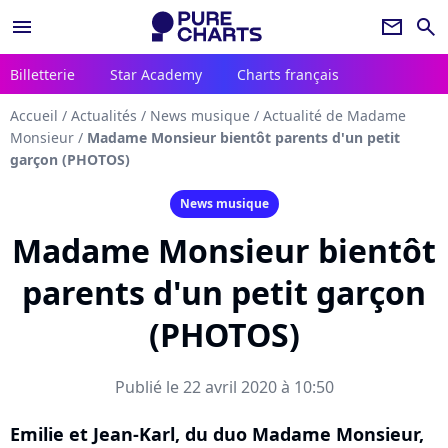
menu
newsletter
search
Billetterie
Star Academy
Charts français
Accueil
/
Actualités
/
News musique
/
Actualité de Madame
Monsieur
/
Madame Monsieur bientôt parents d'un petit
garçon (PHOTOS)
News musique
Madame Monsieur bientôt
parents d'un petit garçon
(PHOTOS)
Publié le 22 avril 2020 à 10:50
Emilie et Jean-Karl, du duo Madame Monsieur,