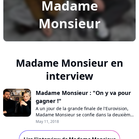
Madame
Monsieur
Madame Monsieur en
interview
Madame Monsieur : "On y va pour
gagner !"
A un jour de la grande finale de l'Eurovision,
Madame Monsieur se confie dans la deuxième
partie de notre interview : les bookmakers, leur
May 11, 2018
espoir de victoire, l'adversaire qu'ils redoutent
le plus, la petite Mercy, l'association qu'ils vont