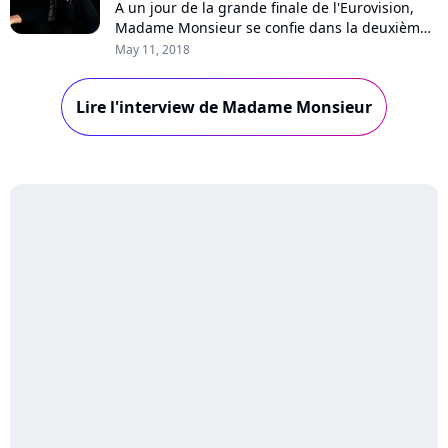
A un jour de la grande finale de l'Eurovision,
Madame Monsieur se confie dans la deuxième
partie de notre interview : les bookmakers, leur
May 11, 2018
espoir de victoire, l'adversaire qu'ils redoutent
le plus, la petite Mercy, l'association qu'ils vont
Lire l'interview de Madame Monsieur
créer...