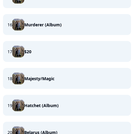
16
Murderer (Album)
17
$20
18
Majesty/Magic
19
Hatchet (Album)
20
Belarus (Album)