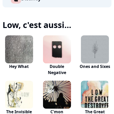
Low, c'est aussi...
Hey What
Double
Ones and Sixes
Negative
The Invisible
C'mon
The Great