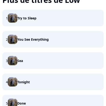
1
Try to Sleep
2
You See Everything
3
Sea
4
Tonight
5
Done