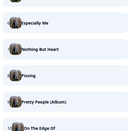
6
Especially Me
7
Nothing But Heart
8
Pissing
9
Pretty People (Album)
10
On The Edge Of