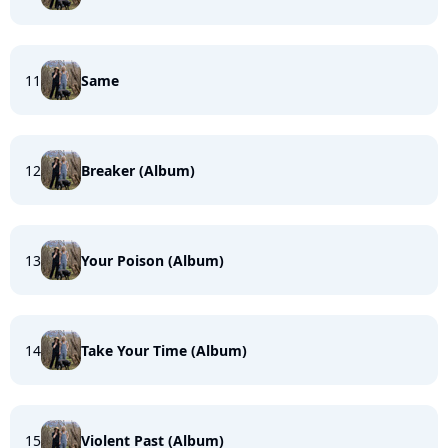
11
Same
12
Breaker (Album)
13
Your Poison (Album)
14
Take Your Time (Album)
15
Violent Past (Album)