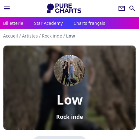
menu
newsletter
search
Billetterie
Star Academy
Charts français
Accueil
/
Artistes
/
Rock inde
/
Low
Low
Rock inde