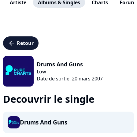
Artiste
Albums & Singles
Charts
Forum
arrow_left
Retour
Drums And Guns
Low
Date de sortie: 20 mars 2007
Decouvrir le single
Drums And Guns