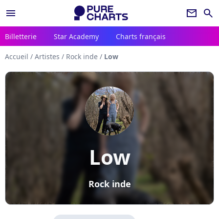
menu
newsletter
search
Billetterie
Star Academy
Charts français
Accueil
/
Artistes
/
Rock inde
/
Low
Low
Rock inde