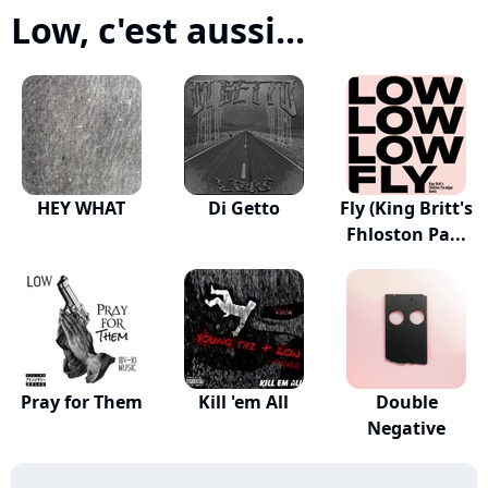
Low, c'est aussi...
HEY WHAT
Di Getto
Fly (King Britt's
Fhloston Pa...
Pray for Them
Kill 'em All
Double
Negative