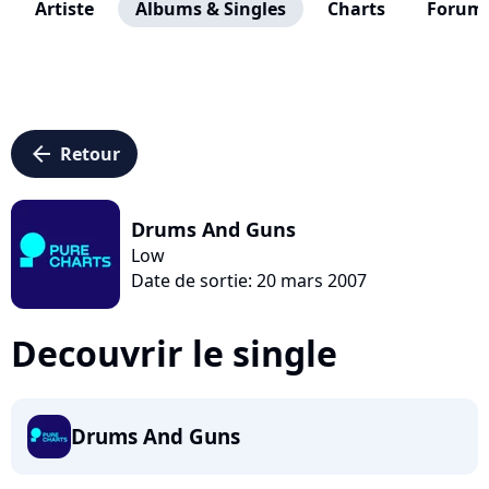
Artiste
Albums & Singles
Charts
Forum
arrow_left
Retour
Drums And Guns
Low
Date de sortie: 20 mars 2007
Decouvrir le single
Drums And Guns