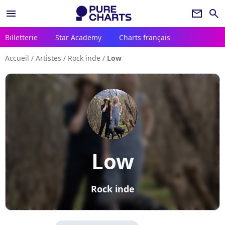
menu
newsletter
search
Billetterie
Star Academy
Charts français
Accueil
/
Artistes
/
Rock inde
/
Low
Low
Rock inde