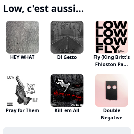
Low, c'est aussi...
HEY WHAT
Di Getto
Fly (King Britt's
Fhloston Pa...
Pray for Them
Kill 'em All
Double
Negative