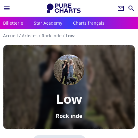
menu
newsletter
search
Billetterie
Star Academy
Charts français
Accueil
/
Artistes
/
Rock inde
/
Low
Low
Rock inde