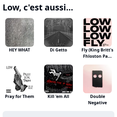
Low, c'est aussi...
HEY WHAT
Di Getto
Fly (King Britt's
Fhloston Pa...
Pray for Them
Kill 'em All
Double
Negative