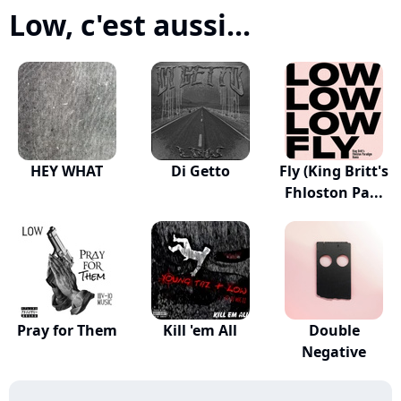
Low, c'est aussi...
HEY WHAT
Di Getto
Fly (King Britt's
Fhloston Pa...
Pray for Them
Kill 'em All
Double
Negative