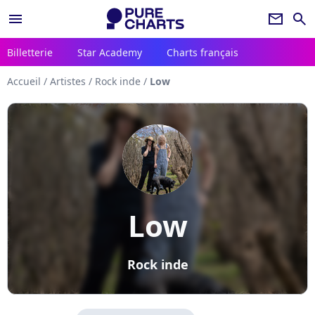
menu
newsletter
search
Billetterie
Star Academy
Charts français
Accueil
/
Artistes
/
Rock inde
/
Low
Low
Rock inde