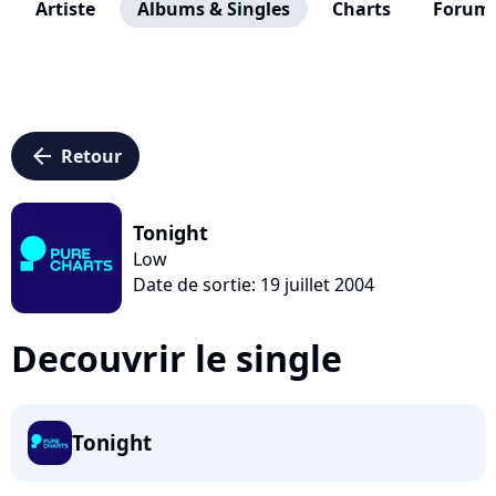
Artiste
Albums & Singles
Charts
Forum
arrow_left
Retour
Tonight
Low
Date de sortie: 19 juillet 2004
Decouvrir le single
Tonight