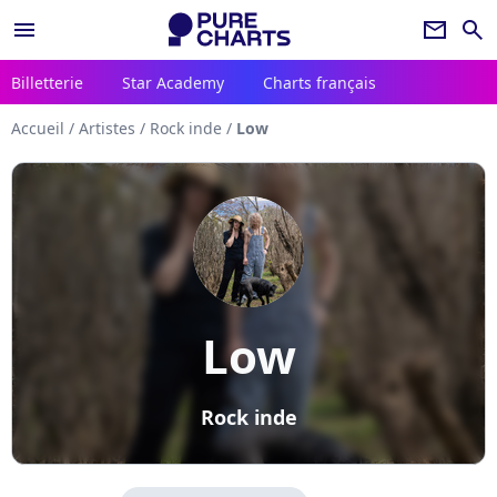
menu
newsletter
search
Billetterie
Star Academy
Charts français
Accueil
/
Artistes
/
Rock inde
/
Low
Low
Rock inde