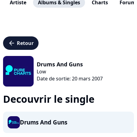
Artiste
Albums & Singles
Charts
Forum
arrow_left
Retour
Drums And Guns
Low
Date de sortie: 20 mars 2007
Decouvrir le single
Drums And Guns