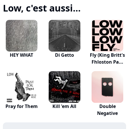
Low, c'est aussi...
HEY WHAT
Di Getto
Fly (King Britt's
Fhloston Pa...
Pray for Them
Kill 'em All
Double
Negative