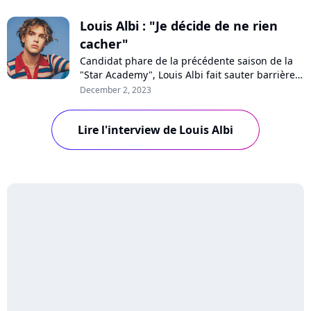
Louis Albi : "Je décide de ne rien
cacher"
Candidat phare de la précédente saison de la
"Star Academy", Louis Albi fait sauter barrières
et verrous en publiant son premier album
December 2, 2023
"Pleurer de joie". Un disque de pop française
dans lequel son hypersensibilité s'exprime sans
Lire l'interview de Louis Albi
retenue. Rencontre avec un jeune artiste qui
possède une vision claire de ce q...