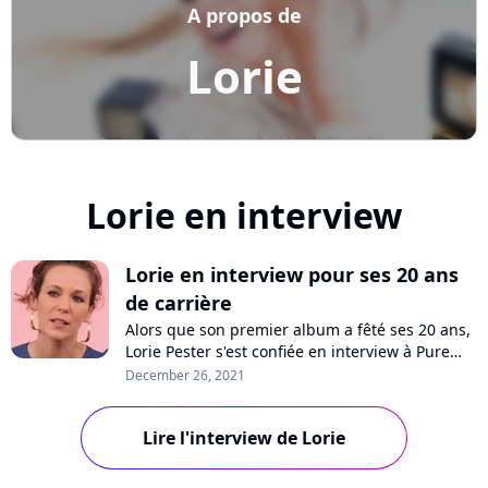
A propos de
Lorie
Lorie en interview
Lorie en interview pour ses 20 ans
de carrière
Alors que son premier album a fêté ses 20 ans,
Lorie Pester s'est confiée en interview à Pure
Charts pour raconter son parcours, de
December 26, 2021
l'enregistrement de son premier tube en
passant par le succès, ses stratégies, son
Lire l'interview de Lorie
couple avec Billy Crawford et son virage
artistique. Retour sur une carrière pas comme
les a...