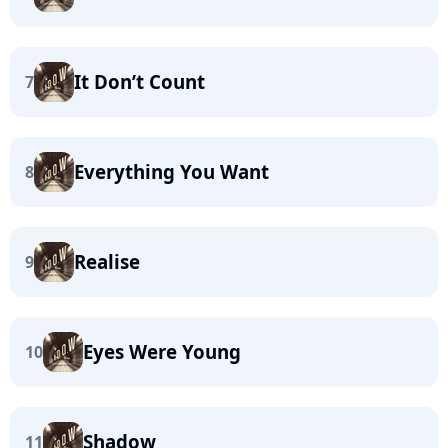
It Don’t Count
7
Everything You Want
8
Realise
9
Eyes Were Young
10
Shadow
11