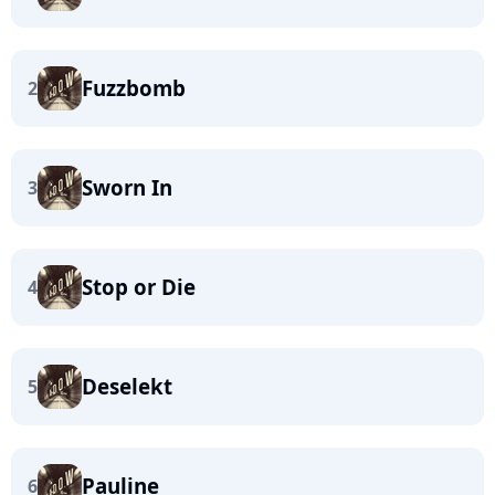
Fuzzbomb
2
Sworn In
3
Stop or Die
4
Deselekt
5
Pauline
6