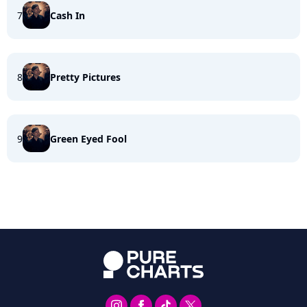
7
Cash In
8
Pretty Pictures
9
Green Eyed Fool