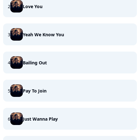
2
Love You
3
Yeah We Know You
4
Bailing Out
5
Pay To Join
6
Just Wanna Play