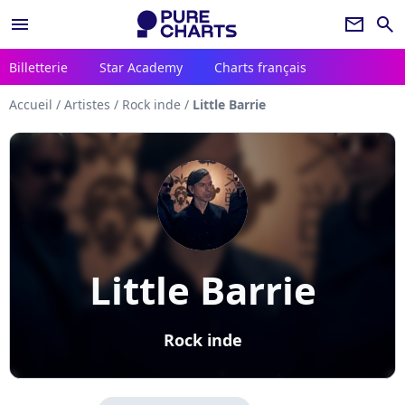
menu
newsletter
search
Billetterie
Star Academy
Charts français
Accueil
/
Artistes
/
Rock inde
/
Little Barrie
Little Barrie
Rock inde