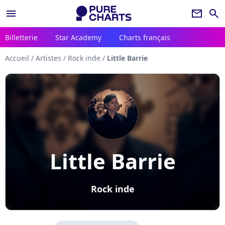
menu
newsletter
search
Billetterie
Star Academy
Charts français
Accueil
/
Artistes
/
Rock inde
/
Little Barrie
Little Barrie
Rock inde