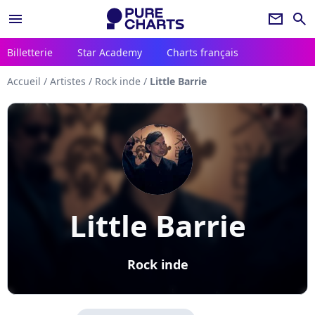
menu
newsletter
search
Billetterie
Star Academy
Charts français
Accueil
/
Artistes
/
Rock inde
/
Little Barrie
Little Barrie
Rock inde